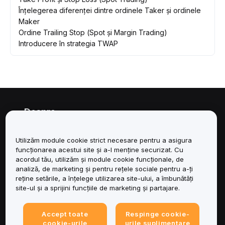
Înțelegerea diferenței dintre ordinele Taker și ordinele
Maker
Ordine Trailing Stop (Spot și Margin Trading)
Introducere în strategia TWAP
Despre
Servicii
Utilizăm module cookie strict necesare pentru a asigura
funcționarea acestui site și a-l menține securizat. Cu
Asistență
acordul tău, utilizăm și module cookie funcționale, de
analiză, de marketing și pentru rețele sociale pentru a-ți
reține setările, a înțelege utilizarea site-ului, a îmbunătăți
Produse
site-ul și a sprijini funcțiile de marketing și partajare.
Juridic
Accept toate
Respinge cookie-
cookie-urile
urile suplimentare