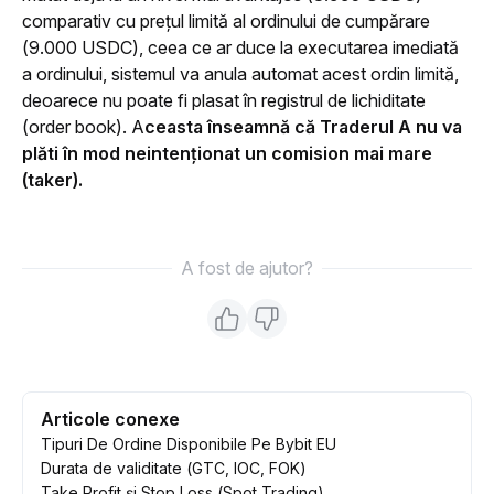
comparativ cu prețul limită al ordinului de cumpărare 
(9.000 USDC), ceea ce ar duce la executarea imediată 
a ordinului, sistemul va anula automat acest ordin limită, 
deoarece nu poate fi plasat în registrul de lichiditate 
(order book). A
ceasta înseamnă că Traderul A nu va 
plăti în mod neintenționat un comision mai mare 
(taker).
A fost de ajutor?
Articole conexe
Tipuri De Ordine Disponibile Pe Bybit EU
Durata de validitate (GTC, IOC, FOK)
Take Profit și Stop Loss (Spot Trading)