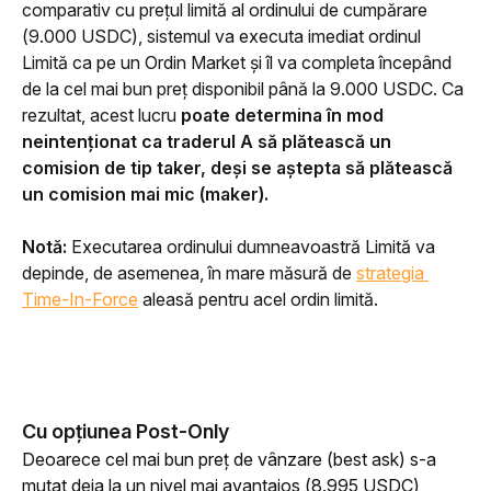
comparativ cu prețul limită al ordinului de cumpărare 
(9.000 USDC), sistemul va executa imediat ordinul 
Limită ca pe un Ordin Market și îl va completa începând 
de la cel mai bun preț disponibil până la 9.000 USDC. Ca 
rezultat, acest lucru 
poate determina în mod 
neintenționat ca traderul A să plătească un 
comision de tip taker, deși se aștepta să plătească 
un comision mai mic (maker).
Notă:
 Executarea ordinului dumneavoastră Limită va 
depinde, de asemenea, în mare măsură de 
strategia 
Time-In-Force
 aleasă pentru acel ordin limită.
Cu opțiunea Post-Only
Deoarece cel mai bun preț de vânzare (best ask) s-a 
mutat deja la un nivel mai avantajos (8.995 USDC) 