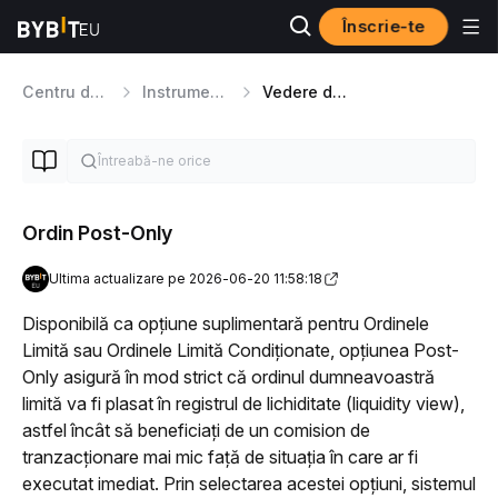
Înscrie-te
Centru de Ajutor
Instrumente de tranzacționare
Vedere de ansamblu a tipurilor de comenzi
Ordin Post-Only
Ultima actualizare pe 2026-06-20 11:58:18
Disponibilă ca opțiune suplimentară pentru Ordinele 
Limită sau Ordinele Limită Condiționate, opțiunea Post-
Only asigură în mod strict că ordinul dumneavoastră 
limită va fi plasat în registrul de lichiditate (liquidity view), 
astfel încât să beneficiați de un comision de 
tranzacționare mai mic față de situația în care ar fi 
executat imediat. Prin selectarea acestei opțiuni, sistemul 