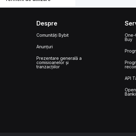
Despre
Serv
Comunități Bybit
One-C
Buy
Anunțuri
Prog
Prezentare generală a
comisioanelor și
Prog
tranzacțiilor
reco
API 
Ope
Banki