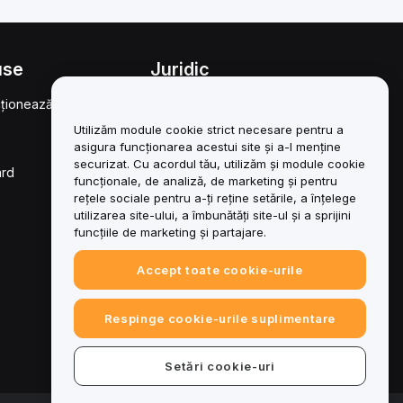
use
Juridic
ționează
Politica privind
conflictele de interese
Utilizăm module cookie strict necesare pentru a
asigura funcționarea acestui site și a-l menține
Rezumatul Politicii de
custodie și administrare
securizat. Cu acordul tău, utilizăm și module cookie
ard
funcționale, de analiză, de marketing și pentru
Informații ESG
rețele sociale pentru a-ți reține setările, a înțelege
utilizarea site-ului, a îmbunătăți site-ul și a sprijini
Cărți albe pentru
funcțiile de marketing și partajare.
activele cripto
Accept toate cookie-urile
Respinge cookie-urile suplimentare
Setări cookie-uri