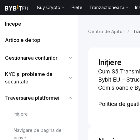
Buy Crypto
Piețe
Tranzacționează
In
Începe
Centru de Ajutor
Tra
Articole de top
Gestionarea conturilor
Inițiere
Cum Să Transmiț
KYC și probleme de
Bybit EU – Stru
securitate
Comisioanele By
Traversarea platformei
Politica de gest
Inițiere
Navigare pe pagina de
active