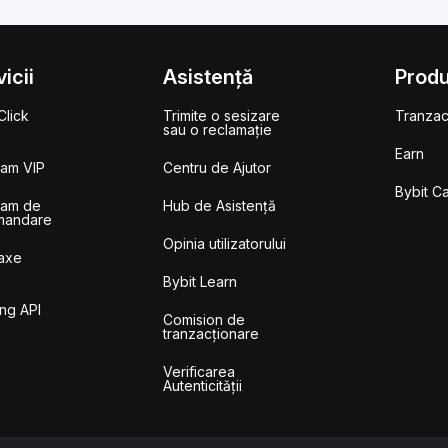
icii
Asistență
Prod
lick
Trimite o sesizare
Tranzac
sau o reclamație
Earn
ram VIP
Centru de Ajutor
Bybit C
ram de
Hub de Asistență
mandare
Opinia utilizatorului
Taxe
Bybit Learn
n
ng API
Comision de
tranzacționare
Verificarea
Autenticității