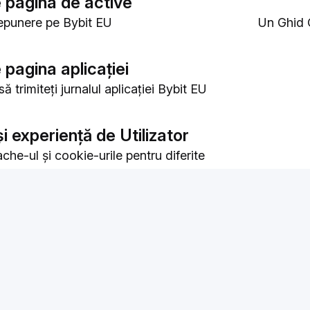
 pagina de active
epunere pe Bybit EU
Un Ghid 
rtești Active
Lista act
ște Soldul Contului Mic
pagina aplicației
trimiteți jurnalul aplicației Bybit EU
i experiență de Utilizator
che-ul și cookie-urile pentru diferite