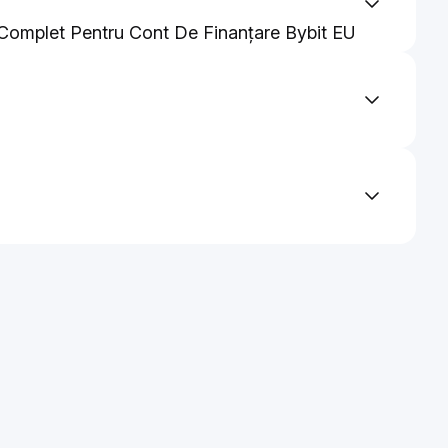
Complet Pentru Cont De Finanțare Bybit EU
ivelor pentru Bybit EU Convert