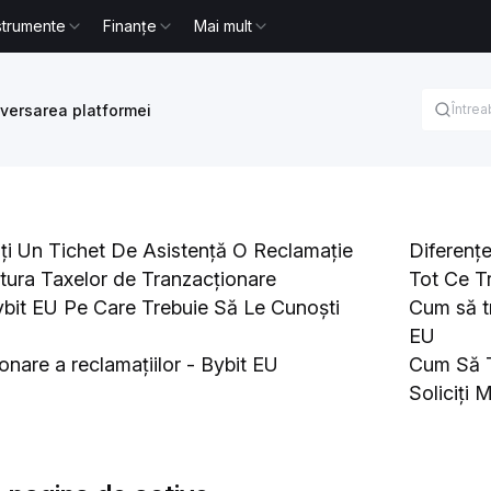
strumente
Finanțe
Mai mult
versarea platformei
i Un Tichet De Asistență O Reclamație
Diferențe
ctura Taxelor de Tranzacționare
Tot Ce T
bit EU Pe Care Trebuie Să Le Cunoști
Cum să tr
EU
ionare a reclamațiilor - Bybit EU
Cum Să T
Soliciți