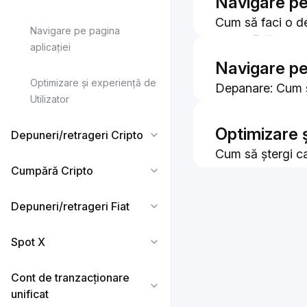
Navigare pe
Cum să faci o d
Navigare pe pagina
Cum Să-Ți Conve
aplicației
Cum se converte
Navigare pe 
Optimizare și experiență de
Depanare: Cum să 
Utilizator
Optimizare ș
Depuneri/retrageri Cripto
Cum să ștergi ca
Cumpără Cripto
browsere
Depuneri/retrageri Fiat
Spot X
Cont de tranzacționare
unificat