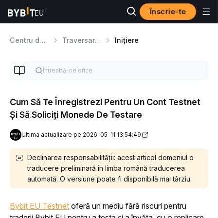
Înscrie-te
Centru de Ajutor
Traversarea platformei
Inițiere
Cum Să Te Înregistrezi Pentru Un Cont Testnet
Și Să Soliciți Monede De Testare
Ultima actualizare pe 2026-05-11 13:54:49
Declinarea responsabilității: acest articol domeniul o
traducere preliminară în limba română traducerea
automată. O versiune poate fi disponibilă mai târziu.
Bybit EU Testnet
 oferă un mediu fără riscuri pentru 
traderii Bybit EU pentru a testa și a învăța, cu o replicare 