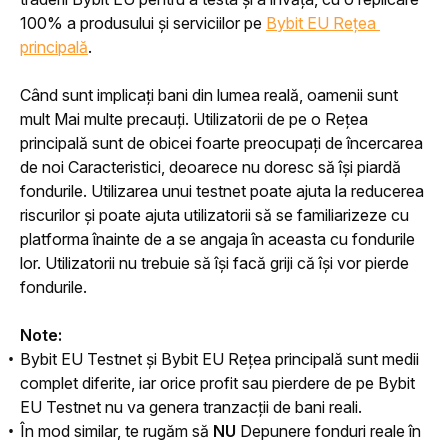
100% a produsului și serviciilor pe 
Bybit EU Rețea 
principală
.
Când sunt implicați bani din lumea reală, oamenii sunt 
mult Mai multe precauți. Utilizatorii de pe o Rețea 
principală sunt de obicei foarte preocupați de încercarea 
de noi Caracteristici, deoarece nu doresc să își piardă 
fondurile. Utilizarea unui testnet poate ajuta la reducerea 
riscurilor și poate ajuta utilizatorii să se familiarizeze cu 
platforma înainte de a se angaja în aceasta cu fondurile 
lor. Utilizatorii nu trebuie să își facă griji că își vor pierde 
fondurile.
Note:
Bybit EU Testnet și Bybit EU Rețea principală sunt medii
complet diferite, iar orice profit sau pierdere de pe Bybit
EU Testnet nu va genera tranzacții de bani reali.
În mod similar, te rugăm să
NU
Depunere fonduri reale în