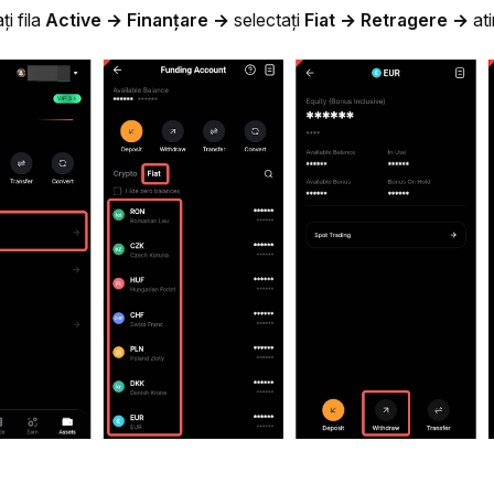
i fila 
Active
→ Finanțare → 
selectați 
Fiat → Retragere → 
ati