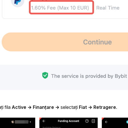
i fila 
Active
→ Finanțare →
 selectați 
Fiat → Retragere
.