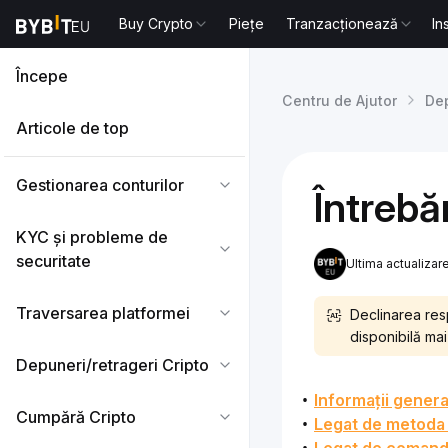
Buy Crypto
Piețe
Tranzacționează
In
Începe
Centru de Ajutor
Dep
Articole de top
Gestionarea conturilor
Întrebă
KYC și probleme de
securitate
Ultima actualiza
Traversarea platformei
Declinarea resp
disponibilă mai 
Depuneri/retrageri Cripto
Informații genera
Cumpără Cripto
Legat de metoda