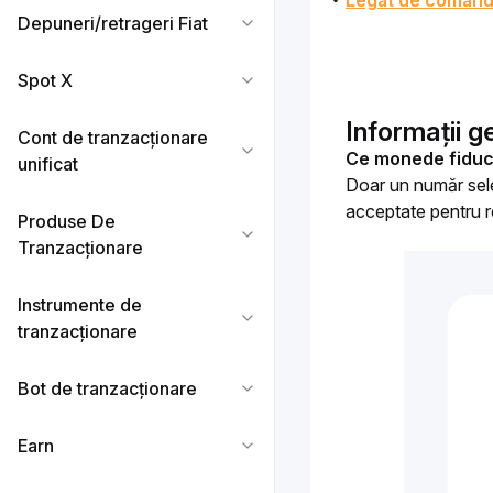
Legat de coman
Depuneri/retrageri Fiat
Spot X
Informații g
Cont de tranzacționare
Ce monede fiduci
unificat
Doar un număr sele
acceptate pentru r
Produse De
Tranzacționare
Instrumente de
tranzacționare
Bot de tranzacționare
Earn