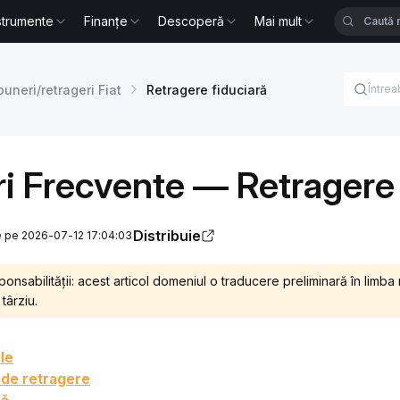
strumente
Finanțe
Descoperă
Mai mult
uneri/retrageri Fiat
Retragere fiduciară
ri Frecvente — Retragere
Distribuie
re pe 2026-07-12 17:04:03
onsabilității: acest articol domeniul o traducere preliminară în lim
târziu.
le
 de retragere