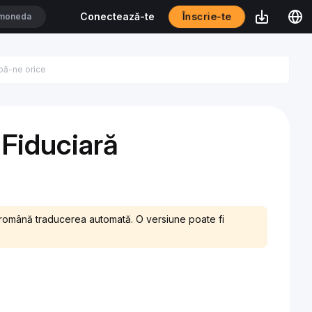
Înscrie-te
Conectează-te
 Fiduciară
ba română traducerea automată. O versiune poate fi