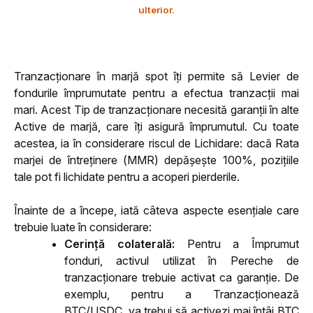
ulterior.
Tranzacționare în marjă spot îți permite să Levier de 
fondurile împrumutate pentru a efectua tranzacții mai 
mari. Acest Tip de tranzacționare necesită garanții în alte 
Active de marjă, care îți asigură împrumutul. Cu toate 
acestea, ia în considerare riscul de Lichidare: dacă Rata 
marjei de întreținere (MMR) depășește 100%, pozițiile 
tale pot fi lichidate pentru a acoperi pierderile.
Înainte de a începe, iată câteva aspecte esențiale care 
trebuie luate în considerare:
Cerință colaterală:
 Pentru a Împrumut 
fonduri, activul utilizat în Pereche de 
tranzacționare trebuie activat ca garanție. De 
exemplu, pentru a Tranzacționează 
BTC/USDC, va trebui să activezi mai întâi BTC 