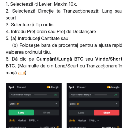
1. Selectează-ți Levier: Maxim 10x.
2. Selectează Direcție ta Tranzacționează: Lung sau 
scurt
3. Selectează Tip ordin.
4. Introdu Preț ordin sau Preț de Declanșare  
5. (a) Introduceți Cantitate sau 
    (b) Folosește bara de procentaj pentru a ajusta rapid 
valoarea ordinului tău.
6. Dă clic pe 
Cumpără/Lungă BTC
 sau 
Vinde/Short 
BTC
. (Mai multe de o n Long/Scurt cu Tranzacționare în 
marjă 
aici
)