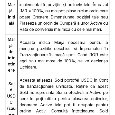
Mar
implementat în pozițiile și ordinele tale. În cazul 
jă 
IMR = 100%, nu mai poți plasa niciun ordin care 
iniți
poate Creștere Dimensiunea poziției tale sau 
ală
Plasează un ordin de Cumpără a unor Active cu 
Rată de conversie mai mică cu cele mai mari. 
Mar
Aceasta indică Marjă necesară pentru a 
jă 
menține pozițiile deschise și Împrumuturi în 
de 
Tranzacționare în marjă spot. Când ROR este 
într
egal sau mai mare de 100%, se va declanșa 
ețin
Lichidare.
ere
Aceasta afișează Sold portofel USDC în Cont 
Sol
de tranzacționare unificată. Reține că acest 
d 
Sold nu reprezintă Sumă efectivă a Active pe 
USD
care le poți utiliza pentru plasarea ordinelor, 
C 
deoarece Active tale pot fi ocupate pentru 
(sau 
ordine Activ. Consultă întotdeauna Sold 
oric