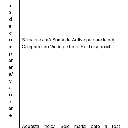
m
ă 
d
e 
c
u
Suma maximă Sumă de Active pe care le poți 
m
Cumpără sau Vinde pe baza Sold disponibil.
p
ăr
ar
e/
v
â
n
z
ar
e
Aceasta indică Sold marjei care a fost 