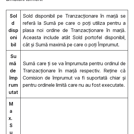
Sol
Sold disponibil pe Tranzacționare în marjă se 
d 
referă la Sumă pe care o poți utiliza pentru a 
disp
plasa noi ordine de Tranzacționare în marjă. 
oni
Aceasta include atât Sold portofel disponibil, 
bil
cât și Sumă maximă pe care o poți Împrumut.
Su
mă 
Sumă care ți se va împrumuta pentru ordinul de 
de 
Tranzacționare în marjă respectiv. Reține că 
împ
Comision de împrumut va fi suportată chiar și 
rum
pentru ordinele limită care nu au fost executate.
utat
M
a
x. 
S
u