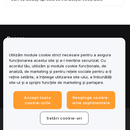
Despre
Servicii
Utilizăm module cookie strict necesare pentru a asigura
funcționarea acestui site și a-l menține securizat. Cu
Asistență
acordul tău, utilizăm și module cookie funcționale, de
analiză, de marketing și pentru rețele sociale pentru a-ți
reține setările, a înțelege utilizarea site-ului, a îmbunătăți
Produse
site-ul și a sprijini funcțiile de marketing și partajare.
Juridic
Accept toate
Respinge cookie-
cookie-urile
urile suplimentare
© 2025-2026 Bybit.eu. Toate drepturile rezervate.
Setări cookie-uri
Condițiile de utilizare a serviciului
|
Termene de
confidențialitate
|
Impressum (Informații legale)
|
Centru de