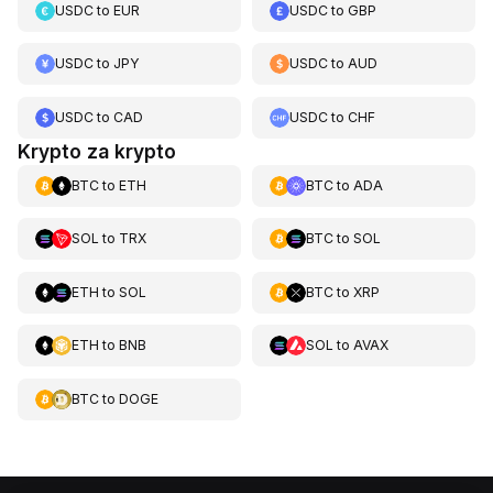
USDC
to
EUR
USDC
to
GBP
USDC
to
JPY
USDC
to
AUD
USDC
to
CAD
USDC
to
CHF
Krypto za krypto
BTC
to
ETH
BTC
to
ADA
SOL
to
TRX
BTC
to
SOL
ETH
to
SOL
BTC
to
XRP
ETH
to
BNB
SOL
to
AVAX
BTC
to
DOGE