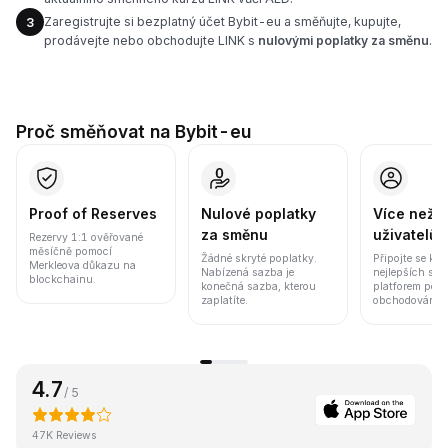
Zaregistrujte si bezplatný účet Bybit-eu a směňujte, kupujte,
3
prodávejte nebo obchodujte LINK s
nulovými poplatky za směnu
.
Proč směňovat na Bybit-eu
Proof of Reserves
Nulové poplatky
Více než 8
za směnu
uživatelů
Rezervy 1:1 ověřované
měsíčně pomocí
Žádné skryté poplatky.
Připojte se k j
Merkleova důkazu na
Nabízená sazba je
nejlepších sv
blockchainu.
konečná sazba, kterou
platforem pod
zaplatíte.
obchodování a 
4.7
/ 5
47K Reviews