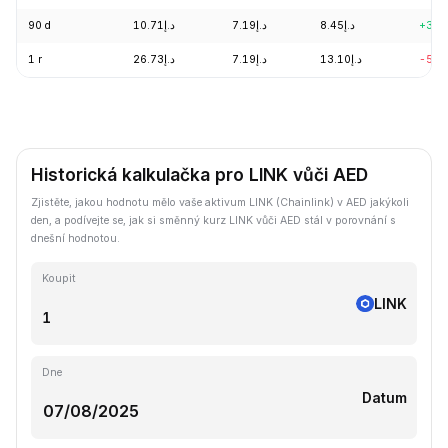
90 d
د.إ10.71
د.إ7.19
د.إ8.45
+3.9
1 r
د.إ26.73
د.إ7.19
د.إ13.10
-51.
Historická kalkulačka pro LINK vůči AED
Zjistěte, jakou hodnotu mělo vaše aktivum LINK (Chainlink) v AED jakýkoli
den, a podívejte se, jak si směnný kurz LINK vůči AED stál v porovnání s
dnešní hodnotou.
Koupit
LINK
Dne
Datum