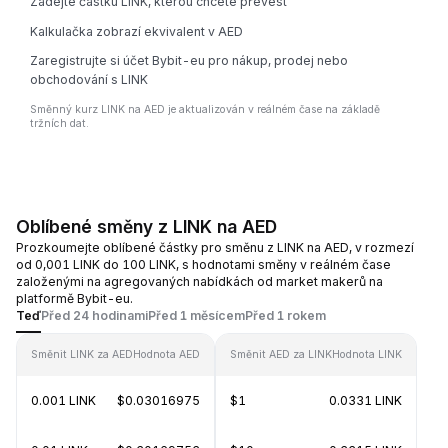
Zadejte částku LINK, kterou chcete převést
Kalkulačka zobrazí ekvivalent v AED
Zaregistrujte si účet Bybit-eu pro nákup, prodej nebo
obchodování s LINK
Směnný kurz LINK na AED je aktualizován v reálném čase na základě
tržních dat.
Oblíbené směny z LINK na AED
Prozkoumejte oblíbené částky pro směnu z LINK na AED, v rozmezí
od 0,001 LINK do 100 LINK, s hodnotami směny v reálném čase
založenými na agregovaných nabídkách od market makerů na
platformě Bybit-eu.
Teď
Před 24 hodinami
Před 1 měsícem
Před 1 rokem
Směnit LINK za AED
Hodnota AED
Směnit AED za LINK
Hodnota LINK
0.001 LINK
$0.03016975
$1
0.0331 LINK