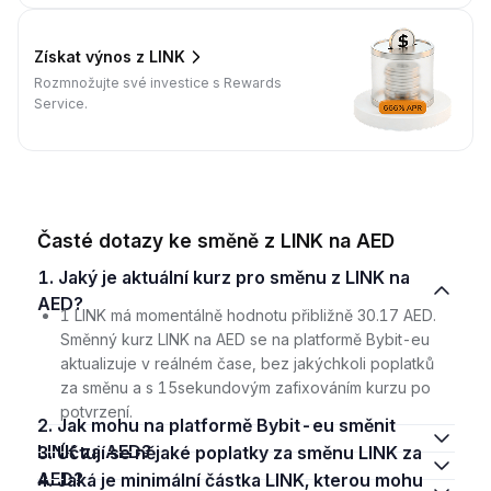
Získat výnos z LINK
Rozmnožujte své investice s Rewards
Service.
Časté dotazy ke směně z LINK na AED
1. Jaký je aktuální kurz pro směnu z LINK na
AED?
1 LINK má momentálně hodnotu přibližně 30.17 AED.
Směnný kurz LINK na AED se na platformě Bybit-eu
aktualizuje v reálném čase, bez jakýchkoli poplatků
za směnu a s 15sekundovým zafixováním kurzu po
potvrzení.
2. Jak mohu na platformě Bybit-eu směnit
LINK za AED?
3. Účtují se nějaké poplatky za směnu LINK za
AED?
4. Jaká je minimální částka LINK, kterou mohu