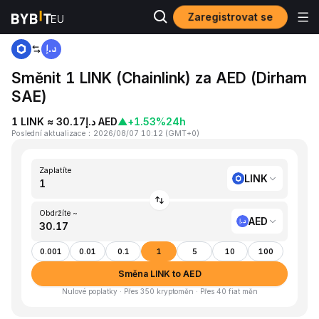
Zaregistrovat se
Domů
LINK to AED
Směnit 1 LINK (Chainlink) za AED (Dirham
SAE)
1 LINK ≈ د.إ30.17 AED
▲
+1.53%
24h
Poslední aktualizace
：
2026/08/07 10:12
(
GMT+0
)
Zaplatíte
LINK
Obdržíte ~
AED
0.001
0.01
0.1
1
5
10
100
Směna LINK to AED
Nulové poplatky · Přes 350 kryptoměn · Přes 40 fiat měn