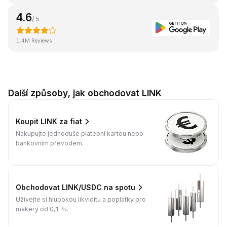
4.6
/ 5
1.4M Reviews
Další způsoby, jak obchodovat LINK
Koupit LINK za fiat
Nakupujte jednoduše platební kartou nebo
bankovním převodem.
Obchodovat LINK/USDC na spotu
Užívejte si hlubokou likviditu a poplatky pro
makery od 0,1 %.