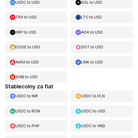
USDC
to
USD
SOL
to
USD
TRX
to
USD
LTC
to
USD
XRP
to
USD
ADA
to
USD
DOGE
to
USD
DOT
to
USD
AVAX
to
USD
LINK
to
USD
SHIB
to
USD
Stablecoiny za fiat
USDC
to
INR
USDC
to
PLN
USDC
to
RON
USDC
to
USD
USDC
to
PHP
USDC
to
VND