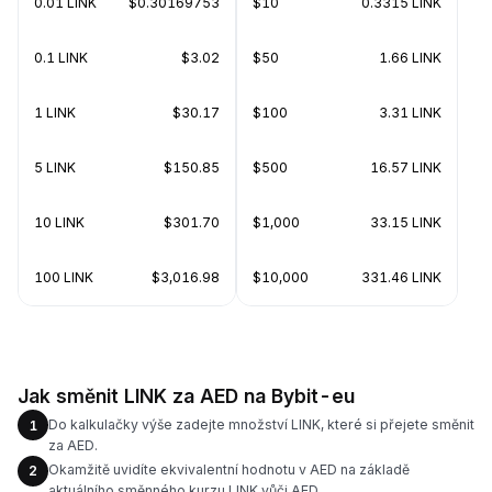
0.01 LINK
$0.30169753
$10
0.3315 LINK
0.1 LINK
$3.02
$50
1.66 LINK
1 LINK
$30.17
$100
3.31 LINK
5 LINK
$150.85
$500
16.57 LINK
10 LINK
$301.70
$1,000
33.15 LINK
100 LINK
$3,016.98
$10,000
331.46 LINK
Jak směnit LINK za AED na Bybit-eu
Do kalkulačky výše zadejte množství LINK, které si přejete směnit
1
za AED.
Okamžitě uvidíte ekvivalentní hodnotu v AED na základě
2
aktuálního směnného kurzu LINK vůči AED.