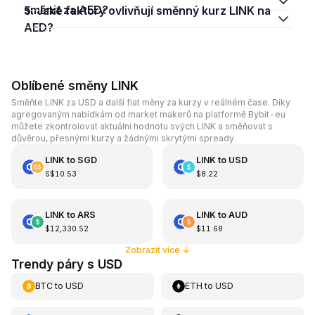
směnit za AED?
5. Jaké faktory ovlivňují směnný kurz LINK na
AED?
Oblíbené směny LINK
Směňte LINK za USD a další fiat měny za kurzy v reálném čase. Díky
agregovaným nabídkám od market makerů na platformě Bybit-eu
můžete zkontrolovat aktuální hodnotu svých LINK a směňovat s
důvěrou, přesnými kurzy a žádnými skrytými spready.
LINK
to
SGD
LINK
to
USD
S$10.53
$8.22
LINK
to
ARS
LINK
to
AUD
$12,330.52
$11.68
Zobrazit více
↓
Trendy páry s USD
BTC
to
USD
ETH
to
USD