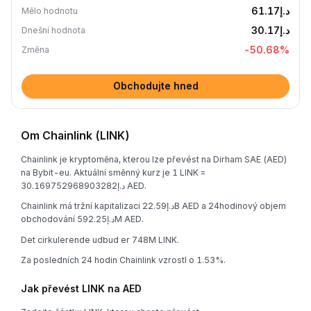
د.إ61.17
Mělo hodnotu
د.إ30.17
Dnešní hodnota
-50.68
%
Změna
Obchodujte hned
Om Chainlink (LINK)
Chainlink je kryptoměna, kterou lze převést na Dirham SAE (AED)
na Bybit-eu. Aktuální směnný kurz je 1 LINK =
د.إ30.169752968903282 AED.
Chainlink má tržní kapitalizaci د.إ22.59B AED a 24hodinový objem
obchodování د.إ592.25M AED.
Det cirkulerende udbud er 748M LINK.
Za posledních 24 hodin Chainlink vzrostl o 1.53%.
Jak převést LINK na AED