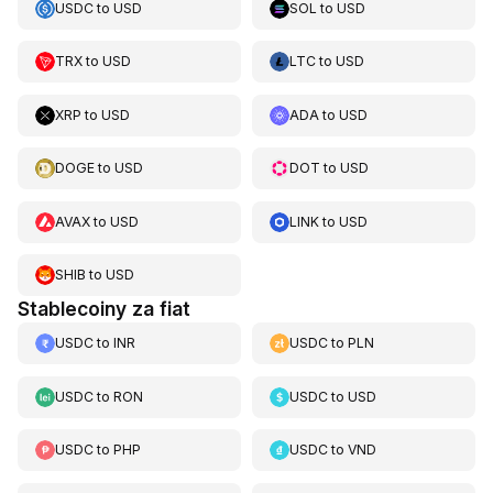
USDC
to
USD
SOL
to
USD
TRX
to
USD
LTC
to
USD
XRP
to
USD
ADA
to
USD
DOGE
to
USD
DOT
to
USD
AVAX
to
USD
LINK
to
USD
SHIB
to
USD
Stablecoiny za fiat
USDC
to
INR
USDC
to
PLN
USDC
to
RON
USDC
to
USD
USDC
to
PHP
USDC
to
VND