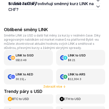
směnit za CHF?
5. Jaké faktory ovlivňují směnný kurz LINK na
CHF?
Oblíbené směny LINK
Směňte LINK za USD a další fiat měny za kurzy v reálném čase. Díky
agregovaným nabídkám od market makerů na platformě Bybit-eu
můžete zkontrolovat aktuální hodnotu svých LINK a směňovat s
důvěrou, přesnými kurzy a žádnými skrytými spready.
LINK
to
SGD
LINK
to
USD
S$10.49
$8.21
LINK
to
AED
LINK
to
ARS
د.إ30.15
$12,304.3
Zobrazit více
↓
Trendy páry s USD
BTC
to
USD
ETH
to
USD