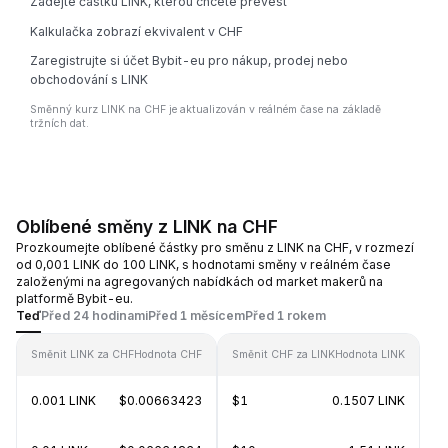
Zadejte částku LINK, kterou chcete převést
Kalkulačka zobrazí ekvivalent v CHF
Zaregistrujte si účet Bybit-eu pro nákup, prodej nebo
obchodování s LINK
Směnný kurz LINK na CHF je aktualizován v reálném čase na základě
tržních dat.
Oblíbené směny z LINK na CHF
Prozkoumejte oblíbené částky pro směnu z LINK na CHF, v rozmezí
od 0,001 LINK do 100 LINK, s hodnotami směny v reálném čase
založenými na agregovaných nabídkách od market makerů na
platformě Bybit-eu.
Teď
Před 24 hodinami
Před 1 měsícem
Před 1 rokem
Směnit LINK za CHF
Hodnota CHF
Směnit CHF za LINK
Hodnota LINK
0.001 LINK
$0.00663423
$1
0.1507 LINK