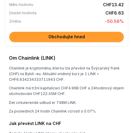
CHF13.42
Mělo hodnotu
CHF6.63
Dnešní hodnota
-50.56
%
Změna
Obchodujte hned
Om Chainlink (LINK)
Chainlink je kryptoměna, kterou lze převést na Švýcarský frank
(CHF) na Bybit-eu. Aktuální směnný kurz je 1 LINK =
CHF6.634234333711943 CHF.
Chainlink má tržní kapitalizaci CHF4.96B CHF a 24hodinový objem
obchodování CHF122.45M CHF.
Det cirkulerende udbud er 748M LINK.
Za posledních 24 hodin Chainlink vzrostl o 0.07%.
Jak převést LINK na CHF