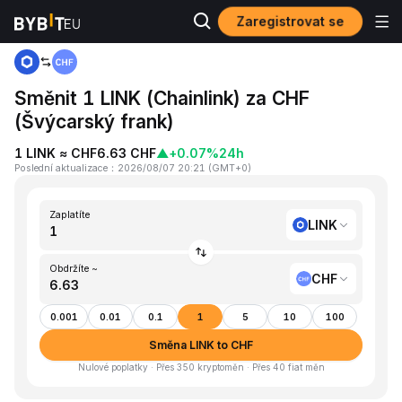
Zaregistrovat se
Domů
LINK to CHF
Směnit 1 LINK (Chainlink) za CHF
(Švýcarský frank)
1 LINK ≈ CHF6.63 CHF
▲
+0.07%
24h
Poslední aktualizace
：
2026/08/07 20:21
(
GMT+0
)
Zaplatíte
LINK
Obdržíte ~
CHF
0.001
0.01
0.1
1
5
10
100
Směna LINK to CHF
Nulové poplatky · Přes 350 kryptoměn · Přes 40 fiat měn