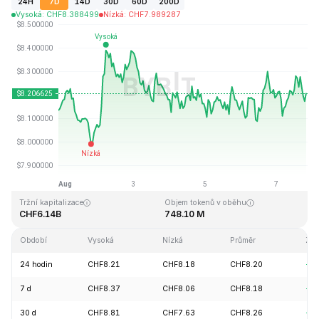
24H
7D
14D
30D
60D
200D
Vysoká
:
CHF
8.388499
Nízká
:
CHF
7.989287
Naposledy aktualizováno: 2026-08-07, 20:21 GMT+0
Historické maximum
Historické minimum
CHF52.70
CHF0.148183
Tržní kapitalizace
Objem tokenů v oběhu
CHF6.14B
748.10 M
Období
Vysoká
Nízká
Průměr
Zm
24 hodin
CHF8.21
CHF8.18
CHF8.20
+0
7 d
CHF8.37
CHF8.06
CHF8.18
+0
30 d
CHF8.81
CHF7.63
CHF8.26
+7