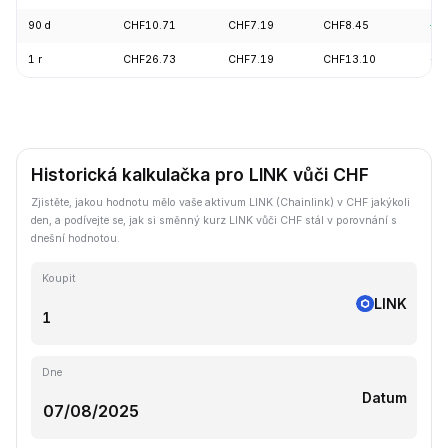
90 d
CHF10.71
CHF7.19
CHF8.45
+1
1 r
CHF26.73
CHF7.19
CHF13.10
-5
Historická kalkulačka pro LINK vůči CHF
Zjistěte, jakou hodnotu mělo vaše aktivum LINK (Chainlink) v CHF jakýkoli
den, a podívejte se, jak si směnný kurz LINK vůči CHF stál v porovnání s
dnešní hodnotou.
Koupit
LINK
Dne
Datum