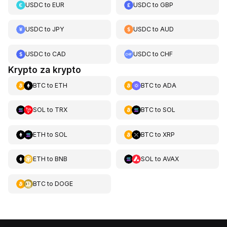
USDC
to
EUR
USDC
to
GBP
USDC
to
JPY
USDC
to
AUD
USDC
to
CAD
USDC
to
CHF
Krypto za krypto
BTC
to
ETH
BTC
to
ADA
SOL
to
TRX
BTC
to
SOL
ETH
to
SOL
BTC
to
XRP
ETH
to
BNB
SOL
to
AVAX
BTC
to
DOGE