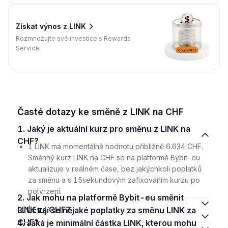
Získat výnos z LINK
Rozmnožujte své investice s Rewards
Service.
Časté dotazy ke směně z LINK na CHF
1. Jaký je aktuální kurz pro směnu z LINK na
CHF?
1 LINK má momentálně hodnotu přibližně 6.634 CHF.
Směnný kurz LINK na CHF se na platformě Bybit-eu
aktualizuje v reálném čase, bez jakýchkoli poplatků
za směnu a s 15sekundovým zafixováním kurzu po
potvrzení.
2. Jak mohu na platformě Bybit-eu směnit
LINK za CHF?
3. Účtují se nějaké poplatky za směnu LINK za
CHF?
4. Jaká je minimální částka LINK, kterou mohu