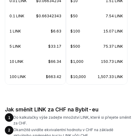
0.01 LINK
$0.06634234
$10
1.51 LINK
0.1 LINK
$0.66342343
$50
7.54 LINK
1 LINK
$6.63
$100
15.07 LINK
5 LINK
$33.17
$500
75.37 LINK
10 LINK
$66.34
$1,000
150.73 LINK
100 LINK
$663.42
$10,000
1,507.33 LINK
Jak směnit LINK za CHF na Bybit-eu
Do kalkulačky výše zadejte množství LINK, které si přejete směnit
1
za CHF.
Okamžitě uvidíte ekvivalentní hodnotu v CHF na základě
2
aktuálního směnného kurzu LINK vůči CHF.