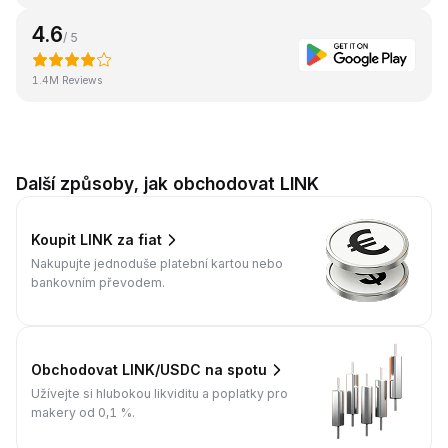
4.6
/ 5
1.4M Reviews
Další způsoby, jak obchodovat LINK
Koupit LINK za fiat
Nakupujte jednoduše platební kartou nebo
bankovním převodem.
Obchodovat LINK/USDC na spotu
Užívejte si hlubokou likviditu a poplatky pro
makery od 0,1 %.