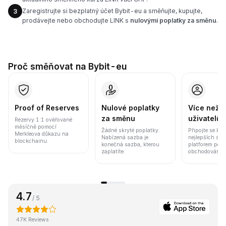
Zaregistrujte si bezplatný účet Bybit-eu a směňujte, kupujte,
3
prodávejte nebo obchodujte LINK s
nulovými poplatky za směnu
.
Proč směňovat na Bybit-eu
Proof of Reserves
Nulové poplatky
Více než 8
za směnu
uživatelů
Rezervy 1:1 ověřované
měsíčně pomocí
Žádné skryté poplatky.
Připojte se k j
Merkleova důkazu na
Nabízená sazba je
nejlepších sv
blockchainu.
konečná sazba, kterou
platforem pod
zaplatíte.
obchodování a 
4.7
/ 5
47K Reviews