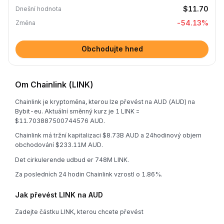
$11.70
Dnešní hodnota
-54.13
%
Změna
Obchodujte hned
Om Chainlink (LINK)
Chainlink je kryptoměna, kterou lze převést na AUD (AUD) na
Bybit-eu. Aktuální směnný kurz je 1 LINK =
$11.703887500744576 AUD.
Chainlink má tržní kapitalizaci $8.73B AUD a 24hodinový objem
obchodování $233.11M AUD.
Det cirkulerende udbud er 748M LINK.
Za posledních 24 hodin Chainlink vzrostl o 1.86%.
Jak převést LINK na AUD
Zadejte částku LINK, kterou chcete převést