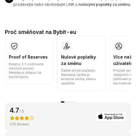
prodávejte nebo obchodujte LINK s
nulovými poplatky za směnu
.
Proč směňovat na Bybit-eu
Proof of Reserves
Nulové poplatky
Více než 8
za směnu
uživatelů
Rezervy 1:1 ověřované
měsíčně pomocí
Žádné skryté poplatky.
Připojte se k j
Merkleova důkazu na
Nabízená sazba je
nejlepších sv
blockchainu.
konečná sazba, kterou
platforem pod
zaplatíte.
obchodování a 
4.7
/ 5
47K Reviews