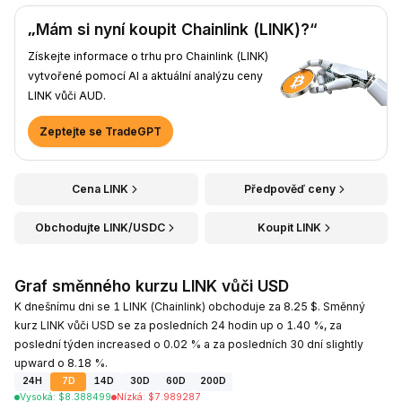
„Mám si nyní koupit Chainlink (LINK)?“
Získejte informace o trhu pro Chainlink (LINK)
vytvořené pomocí AI a aktuální analýzu ceny
LINK vůči AUD.
Zeptejte se TradeGPT
Cena LINK
Předpověď ceny
Obchodujte LINK/USDC
Koupit LINK
Graf směnného kurzu LINK vůči USD
K dnešnímu dni se 1 LINK (Chainlink) obchoduje za 8.25 $. Směnný
kurz LINK vůči USD se za posledních 24 hodin up o 1.40 %, za
poslední týden increased o 0.02 % a za posledních 30 dní slightly
upward o 8.18 %.
24H
7D
14D
30D
60D
200D
Vysoká
:
$
8.388499
Nízká
:
$
7.989287