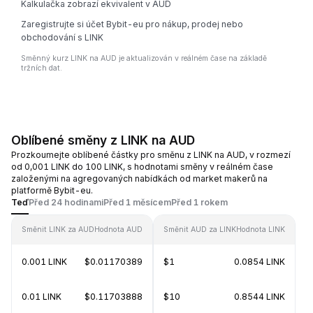
Kalkulačka zobrazí ekvivalent v AUD
Zaregistrujte si účet Bybit-eu pro nákup, prodej nebo
obchodování s LINK
Směnný kurz LINK na AUD je aktualizován v reálném čase na základě
tržních dat.
Oblíbené směny z LINK na AUD
Prozkoumejte oblíbené částky pro směnu z LINK na AUD, v rozmezí
od 0,001 LINK do 100 LINK, s hodnotami směny v reálném čase
založenými na agregovaných nabídkách od market makerů na
platformě Bybit-eu.
Teď
Před 24 hodinami
Před 1 měsícem
Před 1 rokem
Směnit LINK za AUD
Hodnota AUD
Směnit AUD za LINK
Hodnota LINK
0.001 LINK
$0.01170389
$1
0.0854 LINK
0.01 LINK
$0.11703888
$10
0.8544 LINK