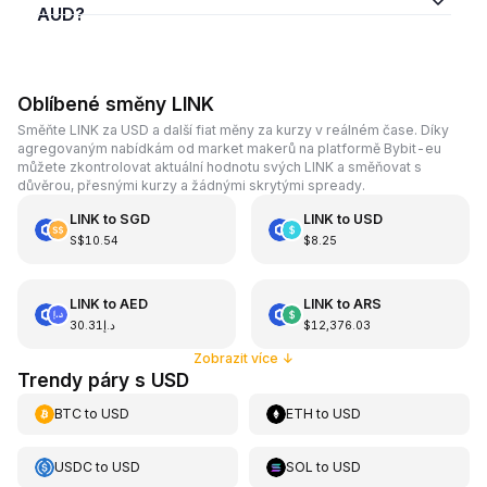
AUD?
Oblíbené směny LINK
Směňte LINK za USD a další fiat měny za kurzy v reálném čase. Díky
agregovaným nabídkám od market makerů na platformě Bybit-eu
můžete zkontrolovat aktuální hodnotu svých LINK a směňovat s
důvěrou, přesnými kurzy a žádnými skrytými spready.
LINK
to
SGD
LINK
to
USD
S$10.54
$8.25
LINK
to
AED
LINK
to
ARS
د.إ30.31
$12,376.03
Zobrazit více
↓
Trendy páry s USD
BTC
to
USD
ETH
to
USD
USDC
to
USD
SOL
to
USD