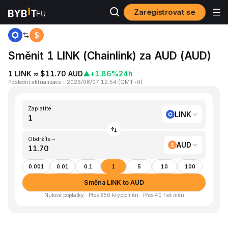
Zaregistrovat se
Domů
LINK to AUD
Směnit 1 LINK (Chainlink) za AUD (AUD)
1 LINK ≈ $11.70 AUD
▲
+1.86%
24h
Poslední aktualizace
：
2026/08/07 12:54
(
GMT+0
)
Zaplatíte
LINK
Obdržíte ~
AUD
0.001
0.01
0.1
1
5
10
100
Směna LINK to AUD
Nulové poplatky · Přes 350 kryptoměn · Přes 40 fiat měn