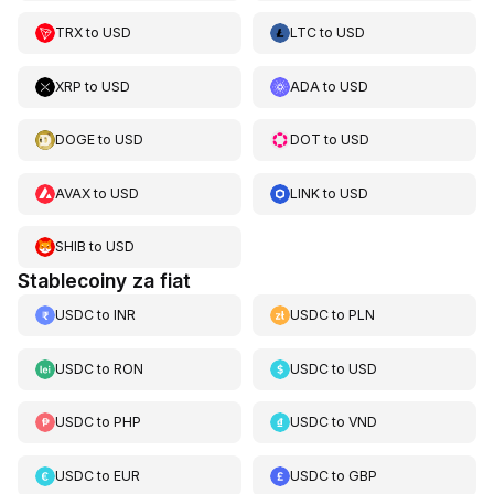
TRX
to
USD
LTC
to
USD
XRP
to
USD
ADA
to
USD
DOGE
to
USD
DOT
to
USD
AVAX
to
USD
LINK
to
USD
SHIB
to
USD
Stablecoiny za fiat
USDC
to
INR
USDC
to
PLN
USDC
to
RON
USDC
to
USD
USDC
to
PHP
USDC
to
VND
USDC
to
EUR
USDC
to
GBP