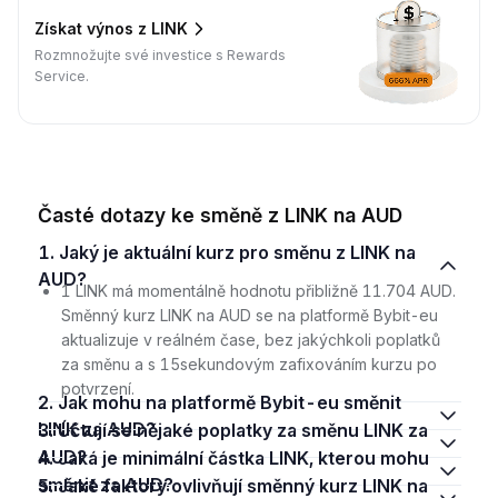
Získat výnos z LINK
Rozmnožujte své investice s Rewards
Service.
Časté dotazy ke směně z LINK na AUD
1. Jaký je aktuální kurz pro směnu z LINK na
AUD?
1 LINK má momentálně hodnotu přibližně 11.704 AUD.
Směnný kurz LINK na AUD se na platformě Bybit-eu
aktualizuje v reálném čase, bez jakýchkoli poplatků
za směnu a s 15sekundovým zafixováním kurzu po
potvrzení.
2. Jak mohu na platformě Bybit-eu směnit
LINK za AUD?
3. Účtují se nějaké poplatky za směnu LINK za
AUD?
4. Jaká je minimální částka LINK, kterou mohu
směnit za AUD?
5. Jaké faktory ovlivňují směnný kurz LINK na