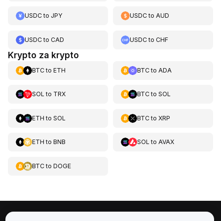
USDC
to
JPY
USDC
to
AUD
USDC
to
CAD
USDC
to
CHF
Krypto za krypto
BTC
to
ETH
BTC
to
ADA
SOL
to
TRX
BTC
to
SOL
ETH
to
SOL
BTC
to
XRP
ETH
to
BNB
SOL
to
AVAX
BTC
to
DOGE