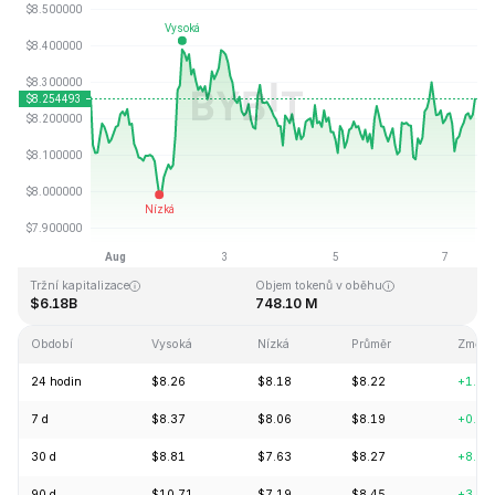
Naposledy aktualizováno: 2026-08-07, 12:54 GMT+0
Historické maximum
Historické minimum
$52.70
$0.148183
Tržní kapitalizace
Objem tokenů v oběhu
$6.18B
748.10 M
Období
Vysoká
Nízká
Průměr
Změn
24 hodin
$8.26
$8.18
$8.22
+1.40
7 d
$8.37
$8.06
$8.19
+0.02
30 d
$8.81
$7.63
$8.27
+8.18
90 d
$10.71
$7.19
$8.45
+3.64