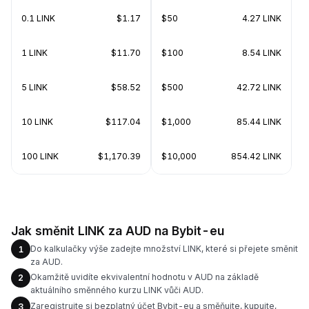
0.1 LINK
$1.17
$50
4.27 LINK
1 LINK
$11.70
$100
8.54 LINK
5 LINK
$58.52
$500
42.72 LINK
10 LINK
$117.04
$1,000
85.44 LINK
100 LINK
$1,170.39
$10,000
854.42 LINK
Jak směnit LINK za AUD na Bybit-eu
Do kalkulačky výše zadejte množství LINK, které si přejete směnit
1
za AUD.
Okamžitě uvidíte ekvivalentní hodnotu v AUD na základě
2
aktuálního směnného kurzu LINK vůči AUD.
Zaregistrujte si bezplatný účet Bybit-eu a směňujte, kupujte,
3