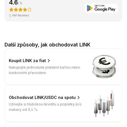
4.6
/ 5
1.4M Reviews
Další způsoby, jak obchodovat LINK
Koupit LINK za fiat
Nakupujte jednoduše platební kartou nebo
bankovním převodem.
Obchodovat LINK/USDC na spotu
Užívejte si hlubokou likviditu a poplatky pro
makery od 0,1 %.