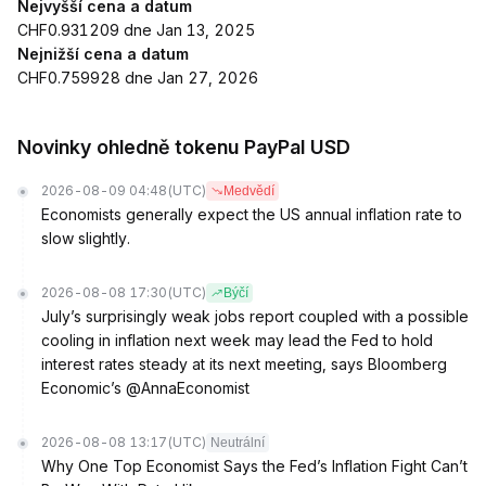
Nejvyšší cena a datum
CHF0.931209 dne Jan 13, 2025
Nejnižší cena a datum
CHF0.759928 dne Jan 27, 2026
Novinky ohledně tokenu PayPal USD
2026-08-09 04:48
(UTC)
Medvědí
Economists generally expect the US annual inflation rate to
slow slightly.
2026-08-08 17:30
(UTC)
Býčí
July’s surprisingly weak jobs report coupled with a possible
cooling in inflation next week may lead the Fed to hold
interest rates steady at its next meeting, says Bloomberg
Economic’s @AnnaEconomist
2026-08-08 13:17
(UTC)
Neutrální
Why One Top Economist Says the Fed’s Inflation Fight Can’t