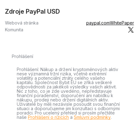
Zdroje PayPal USD
Webová stránka
paypal.com
WhitePaper
Komunita
Prohlášení
Prohlášení: Nákup a držení kryptoměnových aktiv
nese významná tržní rizika, včetně extrémní
volatility a potenciální ztráty celého vašeho
kapitálu. Společnost Bybit EU se zříká veškeré
odpovědnosti za jakékoli výsledky vašich aktivit.
Nic z toho, co je zde uvedeno, nepředstavuje
finanční poradenství, doporučení ani nabídku k
nákupu, prodeji nebo držení digitálních aktiv.
Uživatelé by měli nezávisle posoudit svou finanční
situaci a doporučujeme jim konzultaci s odbornými
poradci. Pro ucelený přehled si prosím přečtěte
naše
Prohlášení o rizicích
a
Smluvní podmínky
.