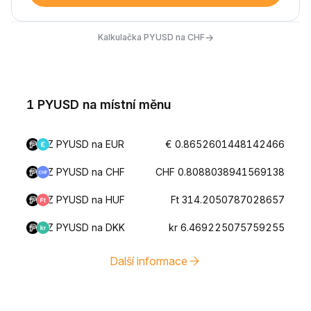
→
Kalkulačka PYUSD na CHF
1 PYUSD na místní měnu
Z PYUSD na EUR
€ 0.8652601448142466
Z PYUSD na CHF
CHF 0.8088038941569138
Z PYUSD na HUF
Ft 314.2050787028657
Z PYUSD na DKK
kr 6.469225075759255
Další informace