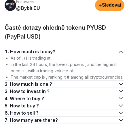
Followers
+
Sledovat
@Bybit EU
Časté dotazy ohledně tokenu PYUSD
(PayPal USD)
1. How much is today?
As of , () is trading at .
In the last 24 hours, the lowest price is , and the highest
price is , with a trading volume of .
The market cap is , ranking it # among all cryptocurrencies.
2. How much is one ?
3. How to invest in ?
4. Where to buy ?
5. How to buy ?
6. How to sell ?
7. How many are there?