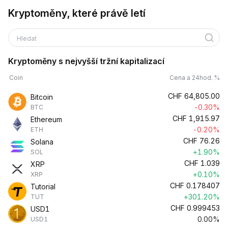
Kryptoměny, které právě letí
Hledat
Kryptoměny s nejvyšší tržní kapitalizací
Coin
Cena a 24hod. %
CHF
64,805.00
Bitcoin
-0.30%
BTC
CHF
1,915.97
Ethereum
-0.20%
ETH
CHF
76.26
Solana
+1.90%
SOL
CHF
1.039
XRP
+0.10%
XRP
CHF
0.178407
Tutorial
+301.20%
TUT
CHF
0.999453
USD1
0.00%
USD1