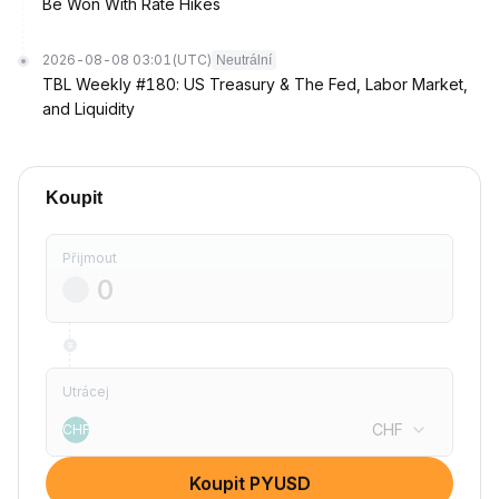
Be Won With Rate Hikes
2026-08-08 03:01
(UTC)
Neutrální
TBL Weekly #180: US Treasury & The Fed, Labor Market,
and Liquidity
Koupit
Přijmout
Utrácej
CHF
CHF
Koupit PYUSD