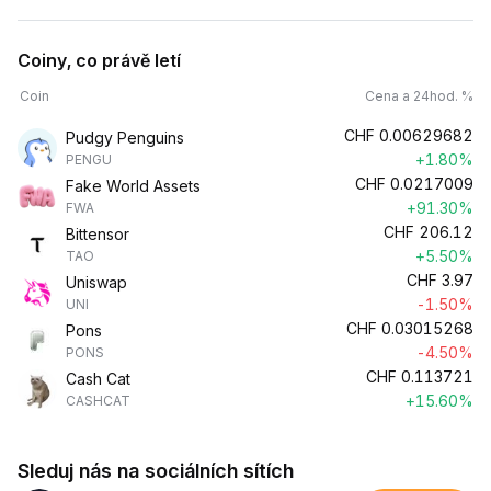
Coiny, co právě letí
Coin
Cena a 24hod. %
CHF
0.00629682
Pudgy Penguins
+1.80%
PENGU
CHF
0.0217009
Fake World Assets
+91.30%
FWA
CHF
206.12
Bittensor
+5.50%
TAO
CHF
3.97
Uniswap
-1.50%
UNI
CHF
0.03015268
Pons
-4.50%
PONS
CHF
0.113721
Cash Cat
+15.60%
CASHCAT
Sleduj nás na sociálních sítích