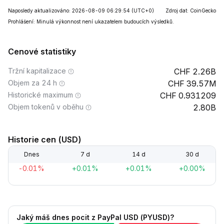
Naposledy aktualizováno: 2026-08-09 06:29:54
(UTC+0)
Zdroj dat: CoinGecko
Prohlášení: Minulá výkonnost není ukazatelem budoucích výsledků.
Cenové statistiky
Tržní kapitalizace
2.26B
Objem za 24 h
39.57M
Historické maximum
0.931209
Objem tokenů v oběhu
2.80B
Historie cen (USD)
Dnes
7 d
14 d
30 d
-0.01%
+0.01%
+0.01%
+0.00%
Jaký máš dnes pocit z PayPal USD (PYUSD)?