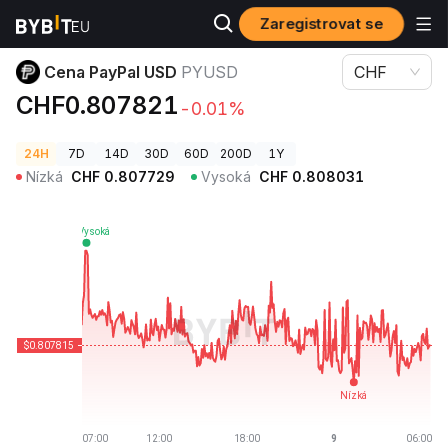
Zaregistrovat se
Ceny kryptoměn
Cena PayPal USD PYUSD
Cena PayPal USD
PYUSD
CHF
CHF0.807821
-0.01%
24H
7D
14D
30D
60D
200D
1Y
Nízká
CHF
0.807729
Vysoká
CHF
0.808031