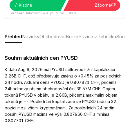
Kladné
Záporné
Poznámka: Informace slouží pouze pro ilustraci.
Přehled
Novinky
Obchodovat
Burza
Pozice v žebříčku
Sociáln
Souhrn aktuálních cen PYUSD
K datu Aug 9, 2026 má PYUSD celkovou tržní kapitalizaci
2.26B CHF, což představuje změnu o +0.45% za posledních
24 hodin. Aktuální cena PYUSD je 0.807821 CHF, přičemž
24hodinový objem obchodování činí 39.57M CHF. Objem
tokenů PYUSD v oběhu je 2.80B, přičemž maximální objem
tokenů je --. Podle tržní kapitalizace se PYUSD řadí na 32.
pozici mezi všemi kryptoměnami. Za posledních 24 hodin
dosáhl PYUSD maxima ve výši 0.807966 CHF a minima
0.807701 CHF.