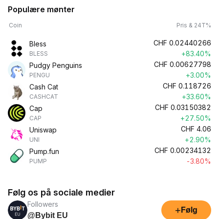
Populære mønter
Coin
Pris & 24T%
CHF
0.02440266
Bless
+83.40%
BLESS
CHF
0.00627798
Pudgy Penguins
+3.00%
PENGU
CHF
0.118726
Cash Cat
+33.60%
CASHCAT
CHF
0.03150382
Cap
+27.50%
CAP
CHF
4.06
Uniswap
+2.90%
UNI
CHF
0.00234132
Pump.fun
-3.80%
PUMP
Følg os på sociale medier
Followers
+
Følg
@Bybit EU