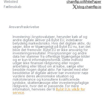
Websted
chainflip.io
WhitePaper
Fællesskab
blog.chainflip.io
Ansvarsfraskrivelse
Investering i kryptovalutaer, herunder køb af og
andre digitale aktiver på Bybit EU, indebærer
betydelig markedsrisiko. Hvis det digitale aktiv, du
søger, ikke er tilgængeligt på Bybit EU nu, kan det
blive det fremover. Bybit EU er ikke ansvarlig for
investeringsresultater. Prisoplysninger og andre
data her stammer fra offentlige tilgængelige kilder
og er kun til informationsformål. Dette indhold
udgør ikke finansiel rådgivning eller nogen
anbefaling eller tilbud om at købe, sælge eller
besidde nogen digital aktiv. Før handel med eller
besiddelse af digitale aktiver bør investorer nøje
vurdere deres økonomiske situation og
risikotolerance og konsultere kvalificerede
juridiske, skattemæssige eller investeringsfaglige
rådgivere, hvor det er passende. For mere
information, henvises der til
Bybit EUs vilkår for
service
.