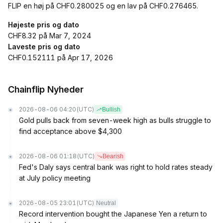
FLIP en høj på CHF0.280025 og en lav på CHF0.276465.
Højeste pris og dato
CHF8.32 på Mar 7, 2024
Laveste pris og dato
CHF0.152111 på Apr 17, 2026
Chainflip Nyheder
2026-08-06 04:20
(UTC)
Bullish
Gold pulls back from seven-week high as bulls struggle to
find acceptance above $4,300
2026-08-06 01:18
(UTC)
Bearish
Fed's Daly says central bank was right to hold rates steady
at July policy meeting
2026-08-05 23:01
(UTC)
Neutral
Record intervention bought the Japanese Yen a return to