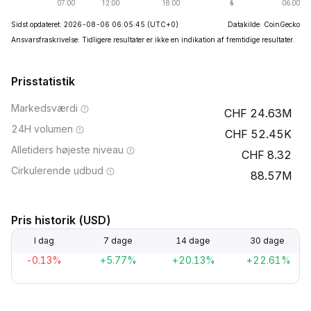
Sidst opdateret: 2026-08-06 06:05:45
(UTC+0)
Datakilde: CoinGecko
Ansvarsfraskrivelse: Tidligere resultater er ikke en indikation af fremtidige resultater.
Prisstatistik
Markedsværdi
24.63M
24H volumen
52.45K
Alletiders højeste niveau
8.32
Cirkulerende udbud
88.57M
Pris historik (USD)
I dag
7 dage
14 dage
30 dage
-0.13%
+5.77%
+20.13%
+22.61%