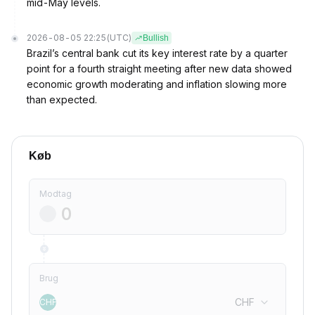
mid-May levels.
2026-08-05 22:25
(UTC)
Bullish
Brazil’s central bank cut its key interest rate by a quarter
point for a fourth straight meeting after new data showed
economic growth moderating and inflation slowing more
than expected.
Køb
Modtag
Brug
CHF
CHF