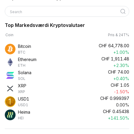
Search
Top Markedsværdi Kryptovalutaer
Coin
Pris & 24T%
CHF
64,778.00
Bitcoin
+1.00%
BTC
CHF
1,911.48
Ethereum
+2.30%
ETH
CHF
74.00
Solana
+0.40%
SOL
CHF
1.05
XRP
-1.50%
XRP
CHF
0.999397
USD1
0.00%
USD1
CHF
0.45438
Heima
+141.50%
HEI