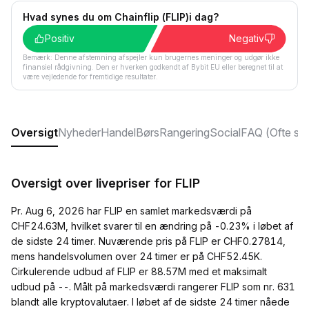
Hvad synes du om Chainflip (FLIP)i dag?
Positiv
Negativ
Bemærk: Denne afstemning afspejler kun brugernes meninger og udgør ikke
finansiel rådgivning. Den er hverken godkendt af Bybit EU eller beregnet til at
være vejledende for fremtidige resultater.
Oversigt
Nyheder
Handel
Børs
Rangering
Social
FAQ (Ofte sti
Oversigt over livepriser for FLIP
Pr. Aug 6, 2026 har FLIP en samlet markedsværdi på
CHF24.63M, hvilket svarer til en ændring på -0.23% i løbet af
de sidste 24 timer. Nuværende pris på FLIP er CHF0.27814,
mens handelsvolumen over 24 timer er på CHF52.45K.
Cirkulerende udbud af FLIP er 88.57M med et maksimalt
udbud på --. Målt på markedsværdi rangerer FLIP som nr. 631
blandt alle kryptovalutaer. I løbet af de sidste 24 timer nåede