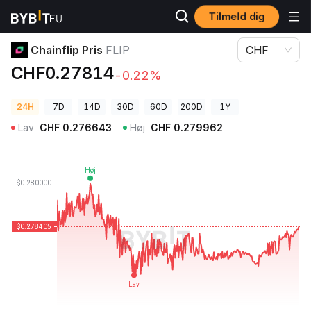
Tilmeld dig
Kryptopriser
Chainflip Pris FLIP
Chainflip Pris
FLIP
CHF
CHF0.27814
-0.22%
24H
7D
14D
30D
60D
200D
1Y
Lav
CHF
0.276643
Høj
CHF
0.279962