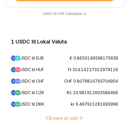
→
USDC til CHF Calculator
1 USDC til Lokal Valuta
USDC til EUR
€ 0.8650149598175639
USDC til HUF
Ft 314.14227322979116
USDC til CHF
CHF 0.8079816793704904
USDC til CZK
Kč 20.981912603586466
USDC til DKK
kr 6.467915281693996
Få mere at vide