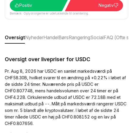
Positiv
Negativ
Bemærk: Oplysningerne er udelukkende til orientering.
Oversigt
Nyheder
Handel
Børs
Rangering
Social
FAQ (Ofte sti
Oversigt over livepriser for USDC
Pr. Aug 8, 2026 har USDC en samlet markedsværdi på
CHF58.30B, hvilket svarer til en ændring på +0.22% i løbet af
de sidste 24 timer. Nuværende pris på USDC er
CHF0.807748, mens handelsvolumen over 24 timer er på
CHF4.22B. Cirkulerende udbud af USDC er 72.18B med et
maksimalt udbud på --. Målt på markedsværdi rangerer USDC
som nr. 5 blandt alle kryptovalutaer. I løbet af de sidste 24
timer nåede USDC en høj på CHF0.808152 og en lav på
CHF0.807656.