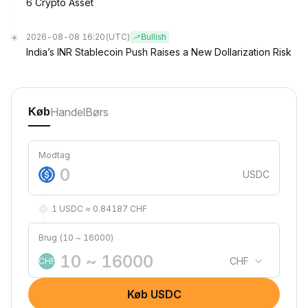
6 Crypto Asset
2026-08-08 16:20
(UTC)
Bullish
India’s INR Stablecoin Push Raises a New Dollarization Risk
Handel
Børs
Køb
Modtag
USDC
1 USDC ≈ 0.84187 CHF
Brug (10 ~ 16000)
CHF
CHF
Køb USDC