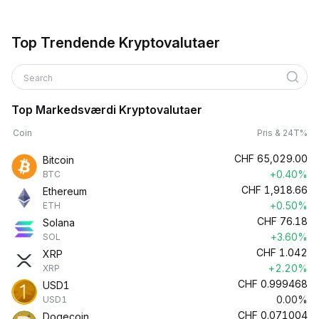
Top Trendende Kryptovalutaer
Search
Top Markedsværdi Kryptovalutaer
Coin
Pris & 24T%
CHF
65,029.00
Bitcoin
+0.40%
BTC
CHF
1,918.66
Ethereum
+0.50%
ETH
CHF
76.18
Solana
+3.60%
SOL
CHF
1.042
XRP
+2.20%
XRP
CHF
0.999468
USD1
0.00%
USD1
CHF
0.071004
Dogecoin