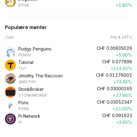
+1.80%
DOGE
Populære mønter
Coin
Pris & 24T%
CHF
0.00635026
Pudgy Penguins
+5.90%
PENGU
CHF
0.077896
Tutorial
+113.50%
TUT
CHF
0.01276002
Jimothy The Raccoon
+74.30%
JIMOTHY
CHF
0.03000165
StonkBroker
+27.90%
STONKBROKER
CHF
0.03052347
Pons
+21.00%
PONS
CHF
0.091623
Pi Network
+3.60%
PI