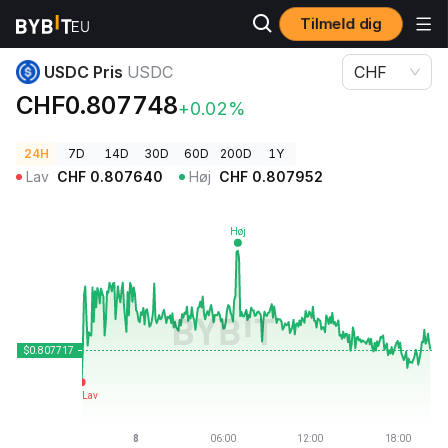
Tilmeld dig
Kryptopriser
USDC Pris USDC
USDC Pris
USDC
CHF
CHF0.807748
+0.02%
24H
7D
14D
30D
60D
200D
1Y
Lav
CHF
0.807640
Høj
CHF
0.807952