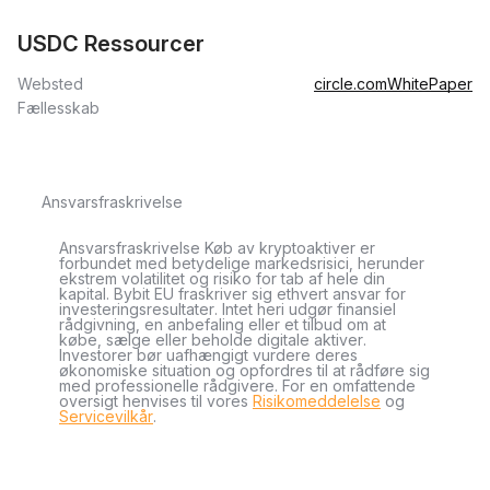
USDC Ressourcer
Websted
circle.com
WhitePaper
Fællesskab
Ansvarsfraskrivelse
Ansvarsfraskrivelse Køb av kryptoaktiver er
forbundet med betydelige markedsrisici, herunder
ekstrem volatilitet og risiko for tab af hele din
kapital. Bybit EU fraskriver sig ethvert ansvar for
investeringsresultater. Intet heri udgør finansiel
rådgivning, en anbefaling eller et tilbud om at
købe, sælge eller beholde digitale aktiver.
Investorer bør uafhængigt vurdere deres
økonomiske situation og opfordres til at rådføre sig
med professionelle rådgivere. For en omfattende
oversigt henvises til vores
Risikomeddelelse
og
Servicevilkår
.