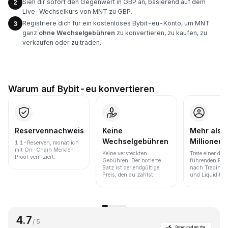
Sieh dir sofort den Gegenwert in GBP an, basierend auf dem
2
Live-Wechselkurs von MNT zu GBP.
Registriere dich für ein kostenloses Bybit-eu-Konto, um MNT
3
ganz
ohne Wechselgebühren
zu konvertieren, zu kaufen, zu
verkaufen oder zu traden.
Warum auf Bybit-eu konvertieren
Reservennachweis
Keine
Mehr als 
Wechselgebühren
Millionen 
1:1-Reserven, monatlich
mit On-Chain Merkle-
Keine versteckten
Trete einer der
Proof verifiziert.
Gebühren. Der notierte
führenden Pla
Satz ist der endgültige
nach Trading
Preis, den du zahlst.
und Liquidität 
4.7
/ 5