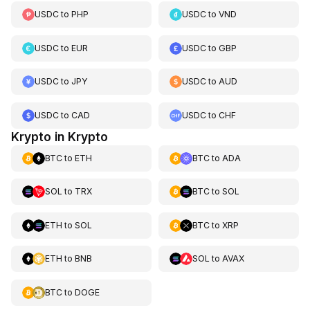
USDC
to
PHP
USDC
to
VND
USDC
to
EUR
USDC
to
GBP
USDC
to
JPY
USDC
to
AUD
USDC
to
CAD
USDC
to
CHF
Krypto in Krypto
BTC
to
ETH
BTC
to
ADA
SOL
to
TRX
BTC
to
SOL
ETH
to
SOL
BTC
to
XRP
ETH
to
BNB
SOL
to
AVAX
BTC
to
DOGE