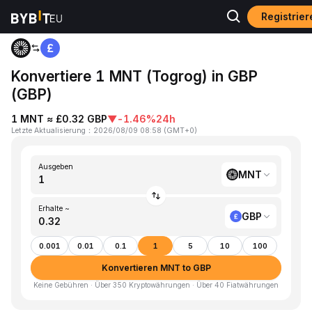
Registrie
Home
MNT to GBP
Konvertiere 1 MNT (Togrog) in GBP
(GBP)
1 MNT ≈ £0.32 GBP
▼
-1.46%
24h
Letzte Aktualisierung
：
2026/08/09 08:58
(
GMT+0
)
Ausgeben
MNT
Erhalte ~
GBP
0.001
0.01
0.1
1
5
10
100
Konvertieren MNT to GBP
Keine Gebühren · Über 350 Kryptowährungen · Über 40 Fiatwährungen