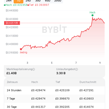
24H
7D
14D
30D
60D
200D
Hoch
:
£
0.431958
Tief
:
£
0.393897
Zuletzt aktualisiert: 2026-08-09, 08:58 GMT+0
Allzeithoch
Allzeittief
£2.86
£0.307978
Marktkapitalisierung
Umlaufangebot
£1.40B
3.30 B
Zeitraum
Hoch
Tief
Durchschnitt
Ä
24 Stunden
£0.429474
£0.425109
£0.427291
-
7 Tage
£0.429474
£0.396670
£0.410603
+
30 Tage
£0.441317
£0.392205
£0.414074
-