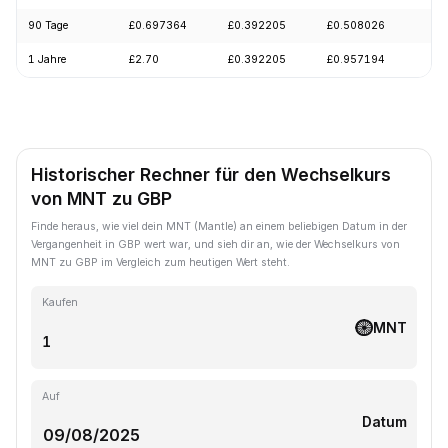
90 Tage
£0.697364
£0.392205
£0.508026
-
1 Jahre
£2.70
£0.392205
£0.957194
-
Historischer Rechner für den Wechselkurs
von MNT zu GBP
Finde heraus, wie viel dein MNT (Mantle) an einem beliebigen Datum in der
Vergangenheit in GBP wert war, und sieh dir an, wie der Wechselkurs von
MNT zu GBP im Vergleich zum heutigen Wert steht.
Kaufen
MNT
Auf
Datum