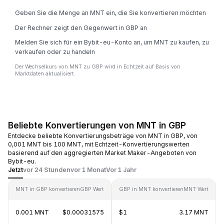
Geben Sie die Menge an MNT ein, die Sie konvertieren möchten
Der Rechner zeigt den Gegenwert in GBP an
Melden Sie sich für ein Bybit-eu-Konto an, um MNT zu kaufen, zu
verkaufen oder zu handeln
Der Wechselkurs von MNT zu GBP wird in Echtzeit auf Basis von
Marktdaten aktualisiert.
Beliebte Konvertierungen von MNT in GBP
Entdecke beliebte Konvertierungsbeträge von MNT in GBP, von
0,001 MNT bis 100 MNT, mit Echtzeit-Konvertierungswerten
basierend auf den aggregierten Market Maker-Angeboten von
Bybit-eu.
Jetzt
vor 24 Stunden
vor 1 Monat
Vor 1 Jahr
MNT in GBP konvertieren
GBP Wert
GBP in MNT konvertieren
MNT Wert
0.001 MNT
$0.00031575
$1
3.17 MNT