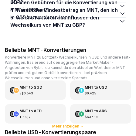
GBP?
3. Fallen Gebühren für die Konvertierung von
MNT in GBP an?
4. Was ist der Mindestbetrag an MNT, den ich
in GBP konvertieren kann?
5. Welche Faktoren beeinflussen den
Wechselkurs von MNT zu GBP?
Beliebte MNT-Konvertierungen
Konvertiere MNT zu Echtzeit-Wechselkursen in USD und andere Fiat-
Währungen. Basierend auf den aggregierten Market Maker-
Angeboten von Bybit-eu kannst du den aktuellen Wert deiner MNT
prüfen und mit gutem Gefühl konvertieren – bei präzisen
Wechselkursen und ohne versteckte Spreads.
MNT
to
SGD
MNT
to
USD
S$0.543
$0.425
MNT
to
AED
MNT
to
ARS
د.إ1.56
$637.15
Mehr anzeigen
↓
Beliebte USD-Konvertierungspaare