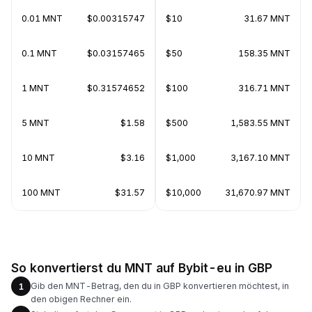
0.01 MNT
$0.00315747
$10
31.67 MNT
0.1 MNT
$0.03157465
$50
158.35 MNT
1 MNT
$0.31574652
$100
316.71 MNT
5 MNT
$1.58
$500
1,583.55 MNT
10 MNT
$3.16
$1,000
3,167.10 MNT
100 MNT
$31.57
$10,000
31,670.97 MNT
So konvertierst du MNT auf Bybit-eu in GBP
Gib den MNT-Betrag, den du in GBP konvertieren möchtest, in
1
den obigen Rechner ein.