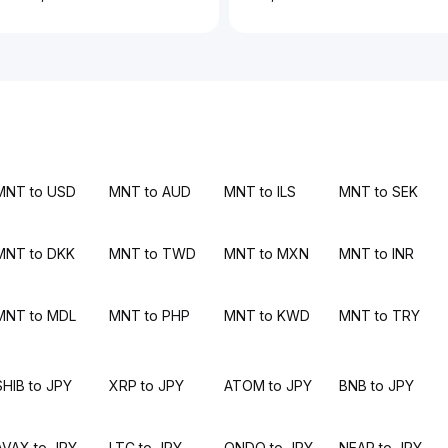
MNT to USD
MNT to AUD
MNT to ILS
MNT to SEK
MNT to DKK
MNT to TWD
MNT to MXN
MNT to INR
MNT to MDL
MNT to PHP
MNT to KWD
MNT to TRY
SHIB to JPY
XRP to JPY
ATOM to JPY
BNB to JPY
AVAX to JPY
LTC to JPY
ONDO to JPY
NEAR to JPY