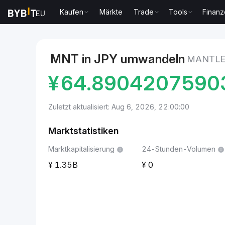
Kaufen
Märkte
Trade
Tools
Finan
Märkte
Mantle-Preis MNT
Mantle to Yen
MNT in JPY umwandeln
MANTLE
¥
64.8904207590
Zuletzt aktualisiert: Aug 6, 2026, 22:00:00
Marktstatistiken
Marktkapitalisierung
24-Stunden-Volumen
1.35B
0