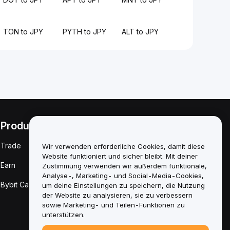
TON to JPY
PYTH to JPY
ALT to JPY
Produkte
Rechtliches
Trade
Richtlinie zu
Wir verwenden erforderliche Cookies, damit diese
Interessenkonflikten
Website funktioniert und sicher bleibt. Mit deiner
Earn
Zustimmung verwenden wir außerdem funktionale,
Zusammenfassung
Analyse-, Marketing- und Social-Media-Cookies,
der Verwahrungs-
Bybit Card
um deine Einstellungen zu speichern, die Nutzung
und
Verwaltungsrichtlinie
der Website zu analysieren, sie zu verbessern
sowie Marketing- und Teilen-Funktionen zu
ESG-Informationen
unterstützen.