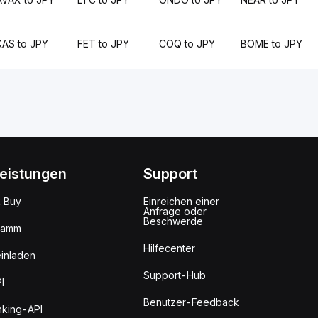
KAS to JPY
FET to JPY
COQ to JPY
BOME to JPY
leistungen
Support
k Buy
Einreichen einer
Anfrage oder
Beschwerde
ramm
Hilfecenter
inladen
Support-Hub
I
Benutzer-Feedback
king-API