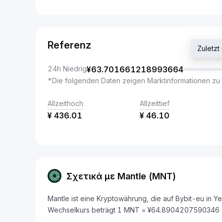
Referenz
Zuletz
24h Niedrig
¥
63.701661218993664
*Die folgenden Daten zeigen Marktinformationen zu 
Allzeithoch
Allzeittief
¥
436.01
¥
46.10
Σχετικά με Mantle (MNT)
Mantle ist eine Kryptowährung, die auf Bybit-eu in 
Wechselkurs beträgt 1 MNT = ¥64.8904207590346 