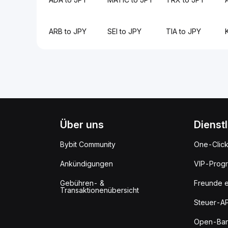
ARB to JPY
SEI to JPY
TIA to JPY
Über uns
Dienst
Bybit Community
One-Clic
Ankündigungen
VIP-Prog
Gebühren- &
Freunde e
Transaktionenübersicht
Steuer-AP
Open-Ban