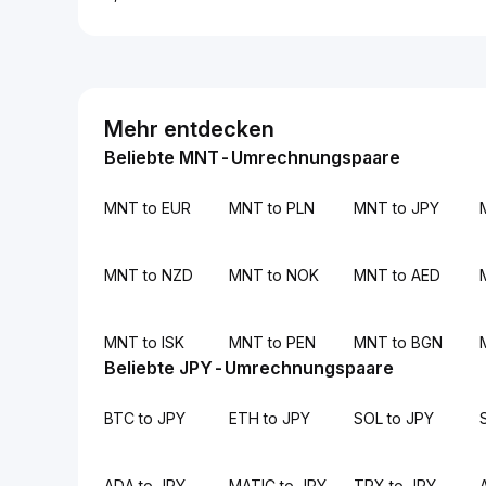
Mehr entdecken
Beliebte MNT-Umrechnungspaare
MNT to EUR
MNT to PLN
MNT to JPY
MNT to NZD
MNT to NOK
MNT to AED
MNT to ISK
MNT to PEN
MNT to BGN
Beliebte JPY-Umrechnungspaare
BTC to JPY
ETH to JPY
SOL to JPY
ADA to JPY
MATIC to JPY
TRX to JPY