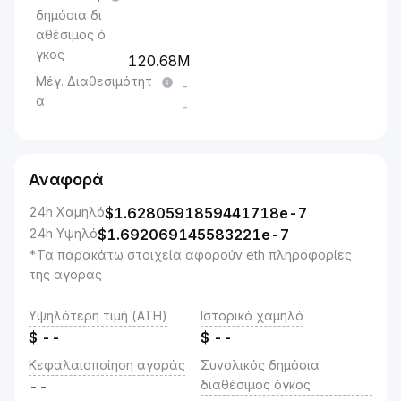
δημόσια δι
αθέσιμος ό
γκος
120.68M
Μέγ. Διαθεσιμότητ
-
α
-
Αναφορά
24h Χαμηλό
$
1.6280591859441718e-7
24h Υψηλό
$
1.692069145583221e-7
*Τα παρακάτω στοιχεία αφορούν eth πληροφορίες
της αγοράς
Υψηλότερη τιμή (ATH)
Ιστορικό χαμηλό
$
--
$
--
Κεφαλαιοποίηση αγοράς
Συνολικός δημόσια
διαθέσιμος όγκος
--