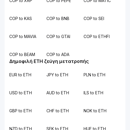
COP to XRP
COP to PEPE
COP to MATIC
COP to KAS
COP to BNB
COP to SEI
COP to MAVIA
COP to GTAI
COP to ETHFI
COP to BEAM
COP to ADA
Δημοφιλή ETH ζεύγη μετατροπής
EUR to ETH
JPY to ETH
PLN to ETH
USD to ETH
AUD to ETH
ILS to ETH
GBP to ETH
CHF to ETH
NOK to ETH
NZD to ETH
SEK to ETH
HUF to ETH