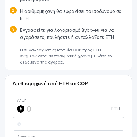
2
Η αριθμομηχανή θα εμφανίσει το ισοδύναμο σε
ETH
3
Εγγραφείτε για λογαριασμό Bybit-eu για να
αγοράσετε, πουλήσετε ή ανταλλάξετε ETH
Η συναλλαγματική ισοτιμία COP προς ETH
ενημερώνεται σε πραγματικό χρόνο με βάση τα
δεδομένα της αγοράς.
Αριθμομηχανή από ETH σε COP
Λήψη
ETH
Δαπάνησε