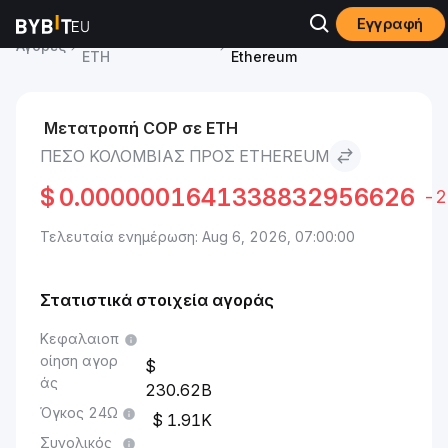
Εγγραφή
Ethereum Τιμή
Πέσο Κολομβίας to
Αγορές
ETH
Ethereum
Μετατροπή COP σε ETH
ΠΈΣΟ ΚΟΛΟΜΒΊΑΣ ΠΡΟΣ ETHEREUM
$
0.0000001641338832956626
-2
Τελευταία ενημέρωση: Aug 6, 2026, 07:00:00
Στατιστικά στοιχεία αγοράς
Κεφαλαιοπ
οίηση αγορ
άς
230.62B
Όγκος 24Ω
1.91K
Συνολικός