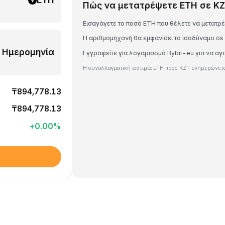
Πώς να μετατρέψετε ETH σε K
Εισαγάγετε το ποσό ETH που θέλετε να μετατρ
Η αριθμομηχανή θα εμφανίσει το ισοδύναμο σε
Ημερομηνία
Εγγραφείτε για λογαριασμό Bybit-eu για να α
Η συναλλαγματική ισοτιμία ETH προς KZT ενημερώνετα
₸894,778.13
₸894,778.13
+
0.00
%