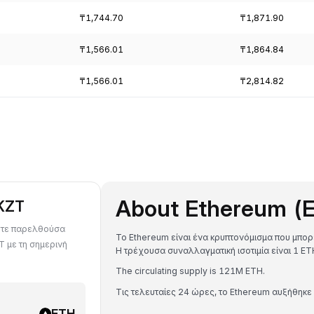
₸1,744.70
₸1,871.90
₸1,566.01
₸1,864.84
₸1,566.01
₸2,814.82
About Ethereum (
 KZT
οτε παρελθούσα
Το Ethereum είναι ένα κρυπτονόμισμα που μπορε
T με τη σημερινή
Η τρέχουσα συναλλαγματική ισοτιμία είναι 1 
The circulating supply is 121M ETH.
Τις τελευταίες 24 ώρες, το Ethereum αυξήθηκε
ETH