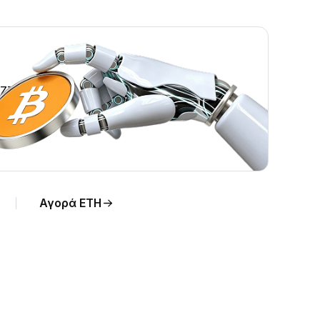
KZT.
Αγορά ETH