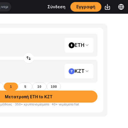
Εγγραφή
Σύνδεση
ETH
KZT
1
5
10
100
Μετατροπή ETH to KZT
μήθειες · 350+ κρυπτονομίσματα · 40+ νομίσματα fiat