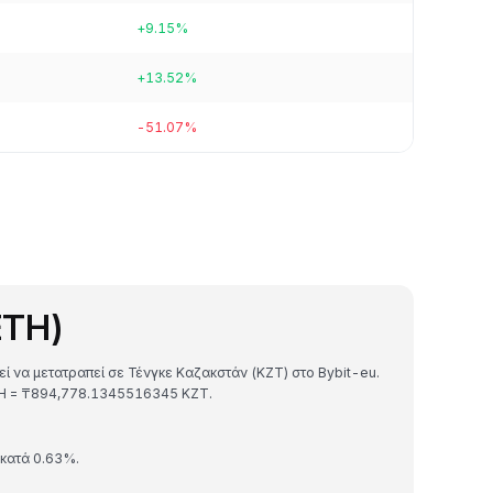
+9.15%
+13.52%
-51.07%
ETH)
ί να μετατραπεί σε Τένγκε Καζακστάν (KZT) στο Bybit-eu.
ETH = ₸894,778.1345516345 KZT.
 κατά 0.63%.