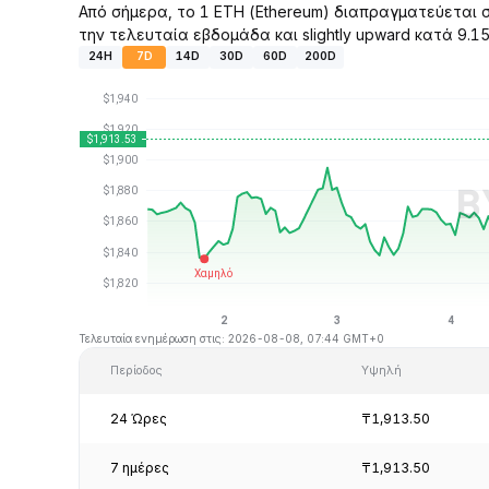
Από σήμερα, το 1 ETH (Ethereum) διαπραγματεύεται σ
την τελευταία εβδομάδα και slightly upward κατά 9.1
24H
7D
14D
30D
60D
200D
Τελευταία ενημέρωση στις: 2026-08-08, 07:44 GMT+0
Περίοδος
Υψηλή
24 Ώρες
₸1,913.50
7 ημέρες
₸1,913.50