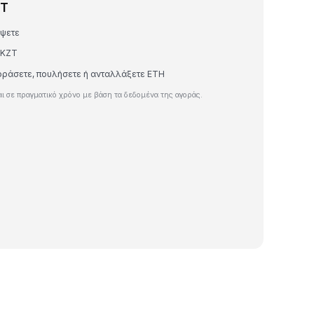
ZT
έψετε
 KZT
γοράσετε, πουλήσετε ή ανταλλάξετε ETH
ι σε πραγματικό χρόνο με βάση τα δεδομένα της αγοράς.