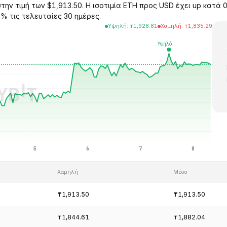
την τιμή των $1,913.50. Η ισοτιμία ETH προς USD έχει up κατά 
5% τις τελευταίες 30 ημέρες.
Υψηλή
:
₸
1,928.81
Χαμηλή
:
₸
1,835.29
Χαμηλή
Μέσο
₸1,913.50
₸1,913.50
₸1,844.61
₸1,882.04