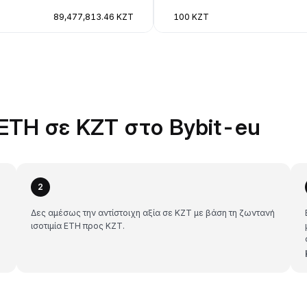
89,477,813.46 KZT
100 KZT
ETH σε KZT στο Bybit-eu
2
T
Δες αμέσως την αντίστοιχη αξία σε KZT με βάση τη ζωντανή
ισοτιμία ETH προς KZT.