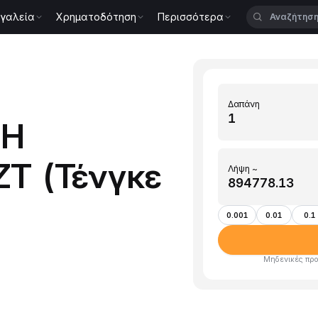
γαλεία
Χρηματοδότηση
Περισσότερα
Δαπάνη
TH
ZT (Τένγκε
Λήψη ~
0.001
0.01
0.1
Μηδενικές προ