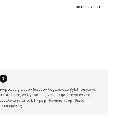
0.00011176 ETH
3
Εγγράψου για έναν δωρεάν λογαριασμό Bybit-eu για να
μετατρέψεις, να αγοράσεις, να πουλήσεις ή να κάνεις
συναλλαγές με το ETH με
μηδενικές προμήθειες
μετατροπής
.