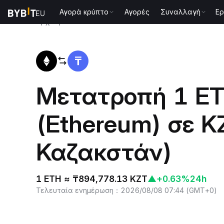
Αγορά κρύπτο
Αγορές
Συναλλαγή
Ερ
Αρχική
ETH to KZT
Μετατροπή 1 E
(Ethereum) σε K
Καζακστάν)
1 ETH ≈ ₸894,778.13 KZT
▲
+0.63%
24h
Τελευταία ενημέρωση
：
2026/08/08 07:44
(
GMT+0
)