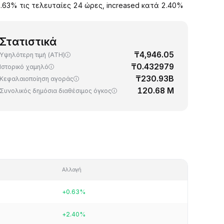
0.63% τις τελευταίες 24 ώρες, increased κατά 2.40%
Στατιστικά
₸4,946.05
Υψηλότερη τιμή (ATH)
₸0.432979
Ιστορικό χαμηλό
₸230.93B
Κεφαλαιοποίηση αγοράς
120.68 M
Συνολικός δημόσια διαθέσιμος όγκος
Αλλαγή
+0.63%
+2.40%