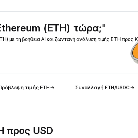
Ethereum (ETH) τώρα;"
TH) με τη βοήθεια AI και ζωντανή ανάλυση τιμής ETH προς 
Πρόβλεψη τιμής ETH
Συναλλαγή ETH/USDC
TH προς USD