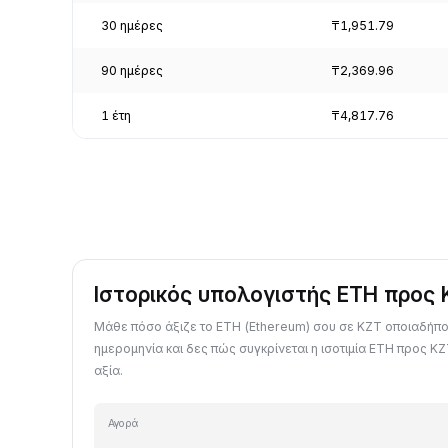
30 ημέρες
₸1,951.79
90 ημέρες
₸2,369.96
1 έτη
₸4,817.76
Ιστορικός υπολογιστής ETH προς
Μάθε πόσο άξιζε το ETH (Ethereum) σου σε KZT οποιαδήπ
ημερομηνία και δες πώς συγκρίνεται η ισοτιμία ETH προς KZ
αξία.
Αγορά