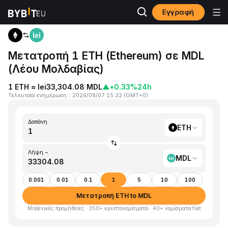
Εγγραφή
Αρχική
ETH to MDL
Μετατροπή 1 ETH (Ethereum) σε MDL
(Λέου Μολδαβίας)
1 ETH ≈ lei33,304.08 MDL
▲
+0.33%
24h
Τελευταία ενημέρωση
：
2026/08/07 15:32
(
GMT+0
)
Δαπάνη
ETH
Λήψη ~
MDL
0.001
0.01
0.1
1
5
10
100
Μετατροπή ETH to MDL
Μηδενικές προμήθειες · 350+ κρυπτονομίσματα · 40+ νομίσματα fiat