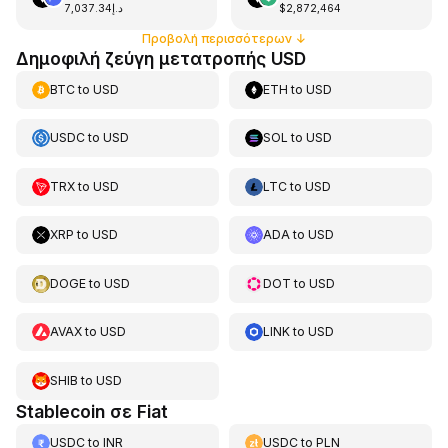
د.إ7,037.34
$2,872,464
Προβολή περισσότερων
↓
Δημοφιλή ζεύγη μετατροπής USD
BTC
to
USD
ETH
to
USD
USDC
to
USD
SOL
to
USD
TRX
to
USD
LTC
to
USD
XRP
to
USD
ADA
to
USD
DOGE
to
USD
DOT
to
USD
AVAX
to
USD
LINK
to
USD
SHIB
to
USD
Stablecoin σε Fiat
USDC
to
INR
USDC
to
PLN