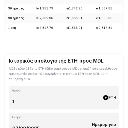
30 ημέρες
lei1,951.79
lei1,742.25
lei1,867.81
+
90 ημέρες
lei2,369.96
lei1,566.01
lei1,869.95
+
1 έτη
lei4,817.76
lei1,566.01
lei2,817.81
-
Ιστορικός υπολογιστής ETH προς MDL
Μάθε πόσο άξιζε το ETH (Ethereum) σου σε MDL οποιαδήποτε παρελθούσα
ημερομηνία και δες πώς συγκρίνεται η ισοτιμία ETH προς MDL με τη
σημερινή αξία.
Αγορά
ETH
Ενεργ.
Ημερομηνία