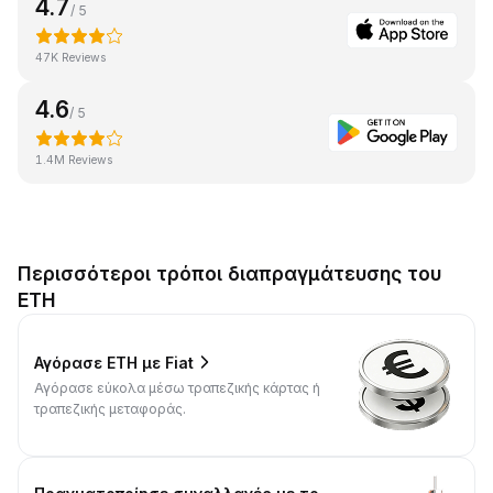
4.7
/ 5
47K Reviews
4.6
/ 5
1.4M Reviews
Περισσότεροι τρόποι διαπραγμάτευσης του
ETH
Αγόρασε ETH με Fiat
Αγόρασε εύκολα μέσω τραπεζικής κάρτας ή
τραπεζικής μεταφοράς.