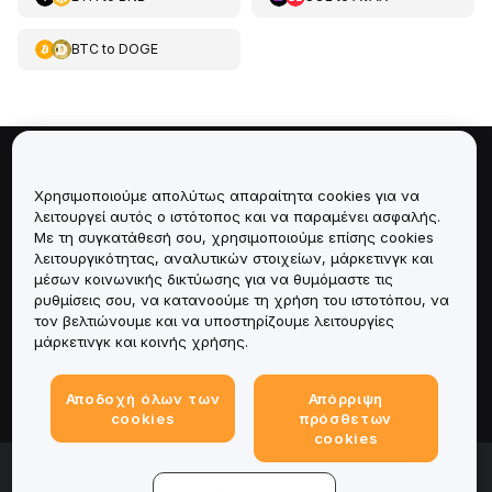
BTC
to
DOGE
Πληροφορίες για
Χρησιμοποιούμε απολύτως απαραίτητα cookies για να
λειτουργεί αυτός ο ιστότοπος και να παραμένει ασφαλής.
Υπηρεσίες
Με τη συγκατάθεσή σου, χρησιμοποιούμε επίσης cookies
λειτουργικότητας, αναλυτικών στοιχείων, μάρκετινγκ και
μέσων κοινωνικής δικτύωσης για να θυμόμαστε τις
Υποστήριξη
ρυθμίσεις σου, να κατανοούμε τη χρήση του ιστοτόπου, να
τον βελτιώνουμε και να υποστηρίζουμε λειτουργίες
Προϊόντα
μάρκετινγκ και κοινής χρήσης.
Νομικά
Αποδοχή όλων των
Απόρριψη
cookies
πρόσθετων
cookies
© 2025-2026 Bybit.eu. Με την επιφύλαξη παντός
νομίμου δικαιώματος.