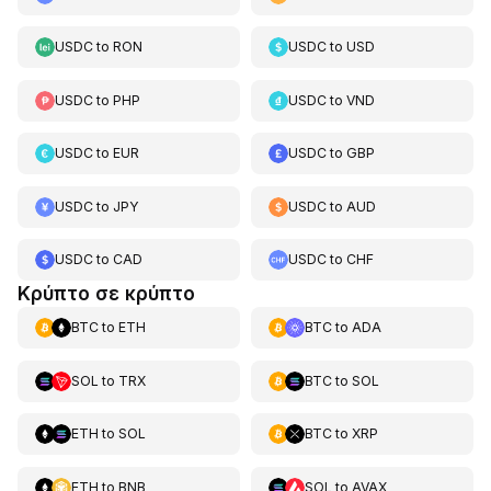
USDC
to
RON
USDC
to
USD
USDC
to
PHP
USDC
to
VND
USDC
to
EUR
USDC
to
GBP
USDC
to
JPY
USDC
to
AUD
USDC
to
CAD
USDC
to
CHF
Κρύπτο σε κρύπτο
BTC
to
ETH
BTC
to
ADA
SOL
to
TRX
BTC
to
SOL
ETH
to
SOL
BTC
to
XRP
ETH
to
BNB
SOL
to
AVAX