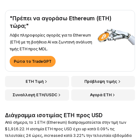
"Πρέπει να αγοράσω Ethereum (ETH)
τώρα;"
Λάβε πληροφορίες αγοράς για το Ethereum
(ETH) με τη βοήθεια AI και ζωντανή ανάλυση
τιμής ETH προς MDL.
Ρώτα το TradeGPT
ETH Τιμή
Πρόβλεψη τιμής
Συναλλαγή ETH/USDC
Αγορά ETH
Διάγραμμα ισοτιμίας ETH προς USD
Από σήμερα, το 1 ETH (Ethereum) διαπραγματεύεται στην τιμή των
$1,916.22. Η ισοτιμία ETH προς USD έχει up κατά 0.09% τις
τελευταίες 24 ώρες, increased κατά 3.22% την τελευταία εβδομάδα