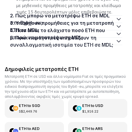
με μηδενικές προμήθειες μετατροπής και κλείδωμα
τιμής 15 δευτερολέπτων μόλις επιβεβαιώσετε.
2. Πώς μπορώ να μετατρέψω ETH σε MDL
στο Bybit-eu;
3. Υπάρχουν προμήθειες για τη μετατροπή
ETH σε MDL;
4. Ποιο είναι το ελάχιστο ποσό ETH που
μπορώ να μετατρέψω σε MDL;
5. Ποιοι παράγοντες επηρεάζουν τη
συναλλαγματική ισοτιμία του ETH σε MDL;
Δημοφιλείς μετατροπές ETH
Μετατροπή ETH σε USD και άλλα νομίσματα Fiat σε τιμές πραγματικού
χρόνου. Με την υποστήριξη των ομαδοποιημένων προσφορών του
ειδικού διαπραγματευτή αγοράς του Bybit-eu, μπορείτε να ελέγξετε
την τρέχουσα αξία των ETH και να μετατρέπετε με αυτοπεποίθηση,
απολαμβάνοντας ακριβείς τιμές χωρίς κρυφά spread.
ETH
to
SGD
ETH
to
USD
S$2,449.76
$1,916.22
ETH
to
AED
ETH
to
ARS