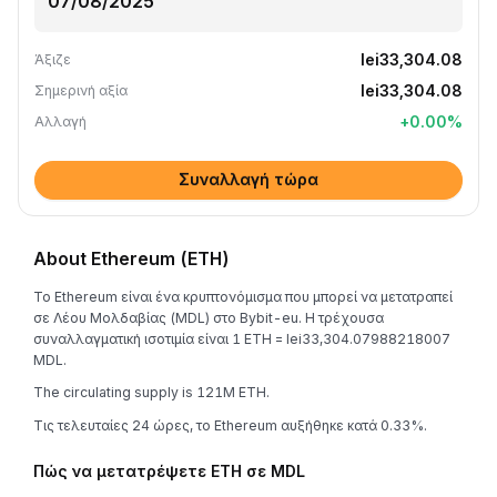
lei33,304.08
Άξιζε
lei33,304.08
Σημερινή αξία
+
0.00
%
Αλλαγή
Συναλλαγή τώρα
About Ethereum (ETH)
Το Ethereum είναι ένα κρυπτονόμισμα που μπορεί να μετατραπεί
σε Λέου Μολδαβίας (MDL) στο Bybit-eu. Η τρέχουσα
συναλλαγματική ισοτιμία είναι 1 ETH = lei33,304.07988218007
MDL.
The circulating supply is 121M ETH.
Τις τελευταίες 24 ώρες, το Ethereum αυξήθηκε κατά 0.33%.
Πώς να μετατρέψετε ETH σε MDL