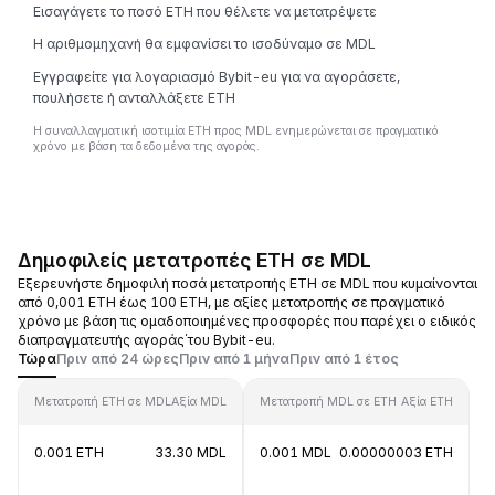
Εισαγάγετε το ποσό ETH που θέλετε να μετατρέψετε
Η αριθμομηχανή θα εμφανίσει το ισοδύναμο σε MDL
Εγγραφείτε για λογαριασμό Bybit-eu για να αγοράσετε,
πουλήσετε ή ανταλλάξετε ETH
Η συναλλαγματική ισοτιμία ETH προς MDL ενημερώνεται σε πραγματικό
χρόνο με βάση τα δεδομένα της αγοράς.
Δημοφιλείς μετατροπές ETH σε MDL
Εξερευνήστε δημοφιλή ποσά μετατροπής ETH σε MDL που κυμαίνονται
από 0,001 ETH έως 100 ETH, με αξίες μετατροπής σε πραγματικό
χρόνο με βάση τις ομαδοποιημένες προσφορές που παρέχει ο ειδικός
διαπραγματευτής αγοράς΄του Bybit-eu.
Τώρα
Πριν από 24 ώρες
Πριν από 1 μήνα
Πριν από 1 έτος
Μετατροπή ETH σε MDL
Αξία MDL
Μετατροπή MDL σε ETH
Αξία ETH
0.001 ETH
33.30 MDL
0.001 MDL
0.00000003 ETH