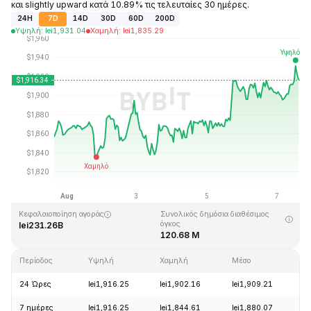
και slightly upward κατά 10.89% τις τελευταίες 30 ημέρες.
24H
7D
14D
30D
60D
200D
Υψηλή
:
lei
1,931.04
Χαμηλή
:
lei
1,835.29
Τελευταία ενημέρωση στις: 2026-08-07, 15:32 GMT+0
Υψηλότερη τιμή (ATH)
Ιστορικό χαμηλό
lei4,946.05
lei0.432979
Κεφαλαιοποίηση αγοράς
Συνολικός δημόσια διαθέσιμος
όγκος
lei231.26B
120.68 M
Περίοδος
Υψηλή
Χαμηλή
Μέσο
Α
24 Ώρες
lei1,916.25
lei1,902.16
lei1,909.21
+
7 ημέρες
lei1,916.25
lei1,844.61
lei1,880.07
+