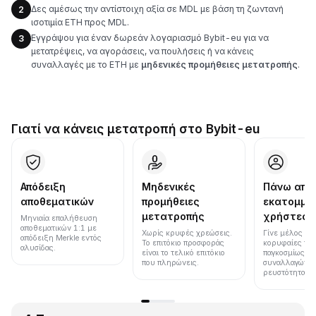
Δες αμέσως την αντίστοιχη αξία σε MDL με βάση τη ζωντανή
2
ισοτιμία ETH προς MDL.
Εγγράψου για έναν δωρεάν λογαριασμό Bybit-eu για να
3
μετατρέψεις, να αγοράσεις, να πουλήσεις ή να κάνεις
συναλλαγές με το ETH με
μηδενικές προμήθειες μετατροπής
.
Γιατί να κάνεις μετατροπή στο Bybit-eu
Απόδειξη
Μηδενικές
Πάνω από
αποθεματικών
προμήθειες
εκατομμύ
μετατροπής
χρήστες
Μηνιαία επαλήθευση
αποθεματικών 1:1 με
Χωρίς κρυφές χρεώσεις.
Γίνε μέλος μια
απόδειξη Merkle εντός
Το επιτόκιο προσφοράς
κορυφαίες πλ
αλυσίδας.
είναι το τελικό επιτόκιο
παγκοσμίως σε
που πληρώνεις.
συναλλαγών κ
ρευστότητα.