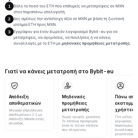
Βάλε το ποσό του ETH που επιθυμείς να μετατρέψεις σε MXN
1
στον παραπάνω υπολογιστή.
Δες αμέσως την αντίστοιχη αξία σε MXN με βάση τη ζωντανή
2
ισοτιμία ETH προς MXN.
Εγγράψου για έναν δωρεάν λογαριασμό Bybit-eu για να
3
μετατρέψεις, να αγοράσεις, να πουλήσεις ή να κάνεις
συναλλαγές με το ETH με
μηδενικές προμήθειες μετατροπής
.
Γιατί να κάνεις μετατροπή στο Bybit-eu
Απόδειξη
Μηδενικές
Πάνω από
αποθεματικών
προμήθειες
εκατομμύ
μετατροπής
χρήστες
Μηνιαία επαλήθευση
αποθεματικών 1:1 με
Χωρίς κρυφές χρεώσεις.
Γίνε μέλος μια
απόδειξη Merkle εντός
Το επιτόκιο προσφοράς
κορυφαίες πλ
αλυσίδας.
είναι το τελικό επιτόκιο
παγκοσμίως σε
που πληρώνεις.
συναλλαγών κ
ρευστότητα.