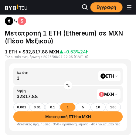
Εγγραφή
Αρχική
ETH to MXN
Μετατροπή 1 ETH (Ethereum) σε MXN
(Πέσο Μεξικού)
1 ETH ≈ $32,817.88 MXN
▲
+0.53%
24h
Τελευταία ενημέρωση
：
2026/08/07 22:05
(
GMT+0
)
Δαπάνη
ETH
Λήψη ~
MXN
0.001
0.01
0.1
1
5
10
100
Μετατροπή ETH to MXN
Μηδενικές προμήθειες · 350+ κρυπτονομίσματα · 40+ νομίσματα fiat