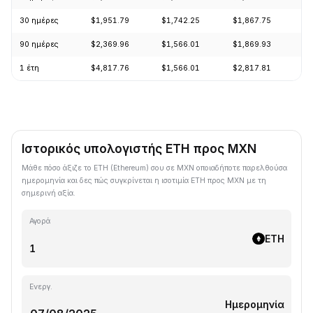
30 ημέρες
$1,951.79
$1,742.25
$1,867.75
+
90 ημέρες
$2,369.96
$1,566.01
$1,869.93
+
1 έτη
$4,817.76
$1,566.01
$2,817.81
-
Ιστορικός υπολογιστής ETH προς MXN
Μάθε πόσο άξιζε το ETH (Ethereum) σου σε MXN οποιαδήποτε παρελθούσα
ημερομηνία και δες πώς συγκρίνεται η ισοτιμία ETH προς MXN με τη
σημερινή αξία.
Αγορά
ETH
Ενεργ.
Ημερομηνία