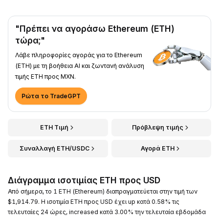
"Πρέπει να αγοράσω Ethereum (ETH)
τώρα;"
Λάβε πληροφορίες αγοράς για το Ethereum
(ETH) με τη βοήθεια AI και ζωντανή ανάλυση
τιμής ETH προς MXN.
Ρώτα το TradeGPT
ETH Τιμή
Πρόβλεψη τιμής
Συναλλαγή ETH/USDC
Αγορά ETH
Διάγραμμα ισοτιμίας ETH προς USD
Από σήμερα, το 1 ETH (Ethereum) διαπραγματεύεται στην τιμή των
$1,914.79. Η ισοτιμία ETH προς USD έχει up κατά 0.58% τις
τελευταίες 24 ώρες, increased κατά 3.00% την τελευταία εβδομάδα