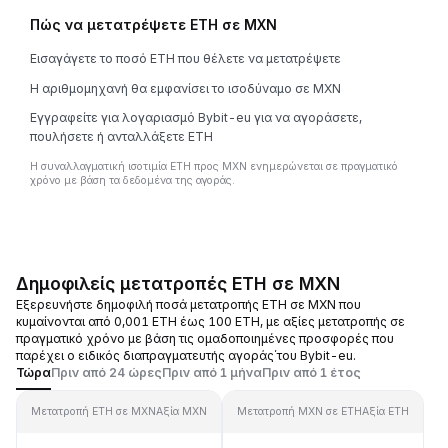
Πώς να μετατρέψετε ETH σε MXN
Εισαγάγετε το ποσό ETH που θέλετε να μετατρέψετε
Η αριθμομηχανή θα εμφανίσει το ισοδύναμο σε MXN
Εγγραφείτε για λογαριασμό Bybit-eu για να αγοράσετε,
πουλήσετε ή ανταλλάξετε ETH
Η συναλλαγματική ισοτιμία ETH προς MXN ενημερώνεται σε πραγματικό
χρόνο με βάση τα δεδομένα της αγοράς.
Δημοφιλείς μετατροπές ETH σε MXN
Εξερευνήστε δημοφιλή ποσά μετατροπής ETH σε MXN που
κυμαίνονται από 0,001 ETH έως 100 ETH, με αξίες μετατροπής σε
πραγματικό χρόνο με βάση τις ομαδοποιημένες προσφορές που
παρέχει ο ειδικός διαπραγματευτής αγοράς΄του Bybit-eu.
Τώρα
Πριν από 24 ώρες
Πριν από 1 μήνα
Πριν από 1 έτος
Μετατροπή ETH σε MXN
Αξία MXN
Μετατροπή MXN σε ETH
Αξία ETH