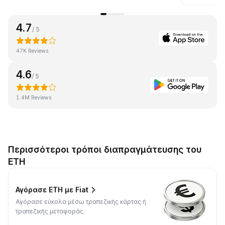
4.7
/ 5
47K Reviews
4.6
/ 5
1.4M Reviews
Περισσότεροι τρόποι διαπραγμάτευσης του
ETH
Αγόρασε ETH με Fiat
Αγόρασε εύκολα μέσω τραπεζικής κάρτας ή
τραπεζικής μεταφοράς.