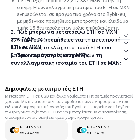
1 ETH αξίζει περίπου 32,817.882 MXN αυτήν τη
στιγμή. Η συναλλαγματική ισοτιμία του ETH σε MXN
ενημερώνεται σε πραγματικό χρόνο στο Bybit-eu,
με μηδενικές προμήθειες μετατροπής και κλείδωμα
τιμής 15 δευτερολέπτων μόλις επιβεβαιώσετε.
2. Πώς μπορώ να μετατρέψω ETH σε MXN
στο Bybit-eu;
3. Υπάρχουν προμήθειες για τη μετατροπή
ETH σε MXN;
4. Ποιο είναι το ελάχιστο ποσό ETH που
μπορώ να μετατρέψω σε MXN;
5. Ποιοι παράγοντες επηρεάζουν τη
συναλλαγματική ισοτιμία του ETH σε MXN;
Δημοφιλείς μετατροπές ETH
Μετατροπή ETH σε USD και άλλα νομίσματα Fiat σε τιμές πραγματικού
χρόνου. Με την υποστήριξη των ομαδοποιημένων προσφορών του
ειδικού διαπραγματευτή αγοράς του Bybit-eu, μπορείτε να ελέγξετε
την τρέχουσα αξία των ETH και να μετατρέπετε με αυτοπεποίθηση,
απολαμβάνοντας ακριβείς τιμές χωρίς κρυφά spread.
ETH
to
SGD
ETH
to
USD
S$2,447.29
$1,914.79