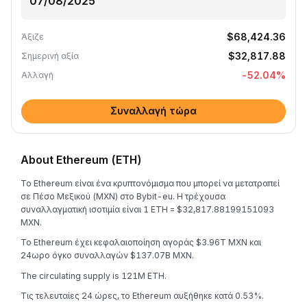
$68,424.36
Άξιζε
$32,817.88
Σημερινή αξία
-52.04
%
Αλλαγή
Συναλλαγή τώρα
About Ethereum (ETH)
Το Ethereum είναι ένα κρυπτονόμισμα που μπορεί να μετατραπεί
σε Πέσο Μεξικού (MXN) στο Bybit-eu. Η τρέχουσα
συναλλαγματική ισοτιμία είναι 1 ETH = $32,817.88199151093
MXN.
Το Ethereum έχει κεφαλαιοποίηση αγοράς $3.96T MXN και
24ωρο όγκο συναλλαγών $137.07B MXN.
The circulating supply is 121M ETH.
Τις τελευταίες 24 ώρες, το Ethereum αυξήθηκε κατά 0.53%.