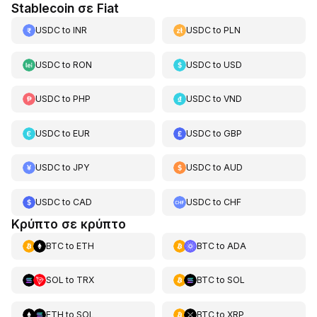
Stablecoin σε Fiat
USDC
to
INR
USDC
to
PLN
USDC
to
RON
USDC
to
USD
USDC
to
PHP
USDC
to
VND
USDC
to
EUR
USDC
to
GBP
USDC
to
JPY
USDC
to
AUD
USDC
to
CAD
USDC
to
CHF
Κρύπτο σε κρύπτο
BTC
to
ETH
BTC
to
ADA
SOL
to
TRX
BTC
to
SOL
ETH
to
SOL
BTC
to
XRP