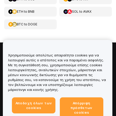
ETH
to
BNB
SOL
to
AVAX
BTC
to
DOGE
Πληροφορίες για
Χρησιμοποιούμε απολύτως απαραίτητα cookies για να
λειτουργεί αυτός ο ιστότοπος και να παραμένει ασφαλής.
Με τη συγκατάθεσή σου, χρησιμοποιούμε επίσης cookies
Υπηρεσίες
λειτουργικότητας, αναλυτικών στοιχείων, μάρκετινγκ και
μέσων κοινωνικής δικτύωσης για να θυμόμαστε τις
Υποστήριξη
ρυθμίσεις σου, να κατανοούμε τη χρήση του ιστοτόπου, να
τον βελτιώνουμε και να υποστηρίζουμε λειτουργίες
μάρκετινγκ και κοινής χρήσης.
Προϊόντα
Αποδοχή όλων των
Απόρριψη
Νομικά
cookies
πρόσθετων
cookies