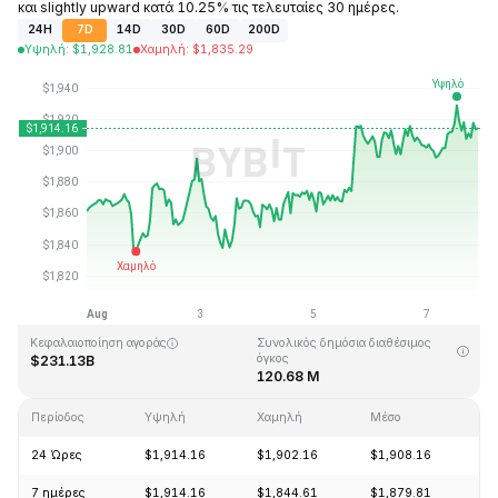
και slightly upward κατά 10.25% τις τελευταίες 30 ημέρες.
24H
7D
14D
30D
60D
200D
Υψηλή
:
$
1,928.81
Χαμηλή
:
$
1,835.29
Τελευταία ενημέρωση στις: 2026-08-07, 22:05 GMT+0
Υψηλότερη τιμή (ATH)
Ιστορικό χαμηλό
$4,946.05
$0.432979
Κεφαλαιοποίηση αγοράς
Συνολικός δημόσια διαθέσιμος
όγκος
$231.13B
120.68 M
Περίοδος
Υψηλή
Χαμηλή
Μέσο
Αλ
24 Ώρες
$1,914.16
$1,902.16
$1,908.16
+
7 ημέρες
$1,914.16
$1,844.61
$1,879.81
+