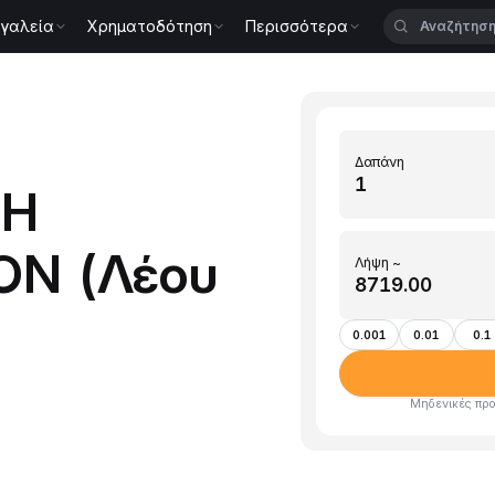
γαλεία
Χρηματοδότηση
Περισσότερα
Δαπάνη
TH
ON (Λέου
Λήψη ~
0.001
0.01
0.1
Μηδενικές προ