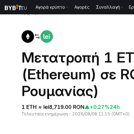
Αγορά κρύπτο
Αγορές
Συναλλαγή
Ερ
Αρχική
ETH to RON
Μετατροπή 1 E
(Ethereum) σε R
Ρουμανίας)
1 ETH ≈ lei8,719.00 RON
▲
+0.27%
24h
Τελευταία ενημέρωση
：
2026/08/08 11:15
(
GMT+0
)