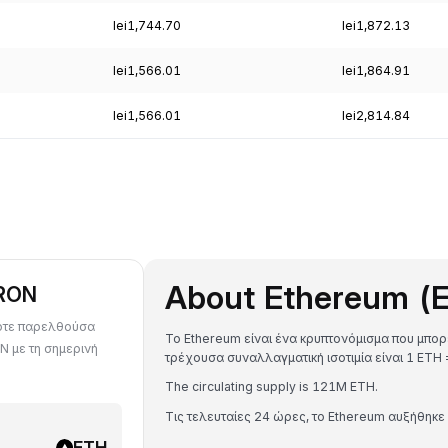
lei1,744.70
lei1,872.13
lei1,566.01
lei1,864.91
lei1,566.01
lei2,814.84
About Ethereum (
 RON
ποτε παρελθούσα
Το Ethereum είναι ένα κρυπτονόμισμα που μπορ
N με τη σημερινή
τρέχουσα συναλλαγματική ισοτιμία είναι 1 ET
The circulating supply is 121M ETH.
Τις τελευταίες 24 ώρες, το Ethereum αυξήθηκε
ETH