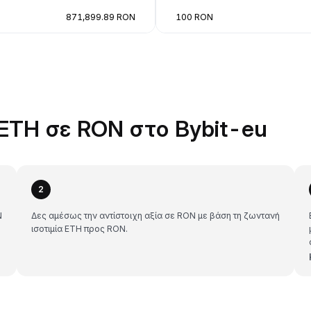
871,899.89 RON
100 RON
ETH σε RON στο Bybit-eu
2
N
Δες αμέσως την αντίστοιχη αξία σε RON με βάση τη ζωντανή
ισοτιμία ETH προς RON.