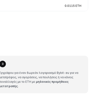
0.0115 ETH
3
Εγγράψου για έναν δωρεάν λογαριασμό Bybit-eu για να
μετατρέψεις, να αγοράσεις, να πουλήσεις ή να κάνεις
συναλλαγές με το ETH με
μηδενικές προμήθειες
μετατροπής
.