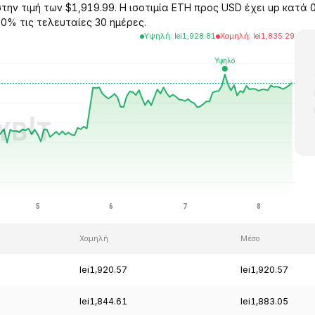
την τιμή των $1,919.99. Η ισοτιμία ETH προς USD έχει up κατά 
00% τις τελευταίες 30 ημέρες.
Υψηλή
:
lei
1,928.81
Χαμηλή
:
lei
1,835.29
Χαμηλή
Μέσο
lei1,920.57
lei1,920.57
lei1,844.61
lei1,883.05