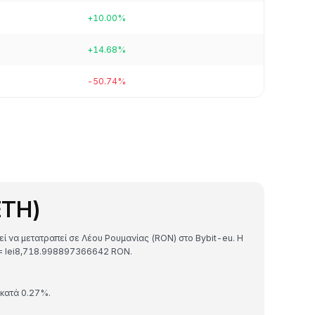
+10.00%
+14.68%
-50.74%
ETH)
εί να μετατραπεί σε Λέου Ρουμανίας (RON) στο Bybit-eu. Η
H = lei8,718.998897366642 RON.
 κατά 0.27%.