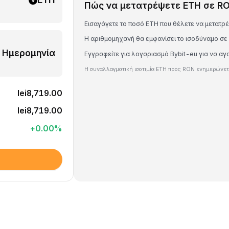
Πώς να μετατρέψετε ETH σε R
Εισαγάγετε το ποσό ETH που θέλετε να μετατρ
Η αριθμομηχανή θα εμφανίσει το ισοδύναμο σ
Ημερομηνία
Εγγραφείτε για λογαριασμό Bybit-eu για να α
Η συναλλαγματική ισοτιμία ETH προς RON ενημερώνετα
lei8,719.00
lei8,719.00
+
0.00
%