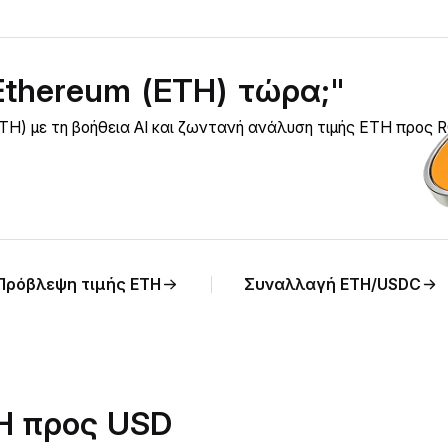
Ethereum (ETH) τώρα;"
TH) με τη βοήθεια AI και ζωντανή ανάλυση τιμής ETH προς 
Πρόβλεψη τιμής ETH
Συναλλαγή ETH/USDC
TH προς USD