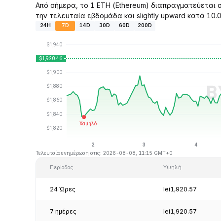
Από σήμερα, το 1 ETH (Ethereum) διαπραγματεύεται σ
την τελευταία εβδομάδα και slightly upward κατά 10.
24H
7D
14D
30D
60D
200D
Τελευταία ενημέρωση στις: 2026-08-08, 11:15 GMT+0
Περίοδος
Υψηλή
24 Ώρες
lei1,920.57
7 ημέρες
lei1,920.57