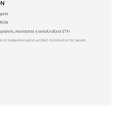
ON
έψετε
ε RON
γοράσετε, πουλήσετε ή ανταλλάξετε ETH
ι σε πραγματικό χρόνο με βάση τα δεδομένα της αγοράς.