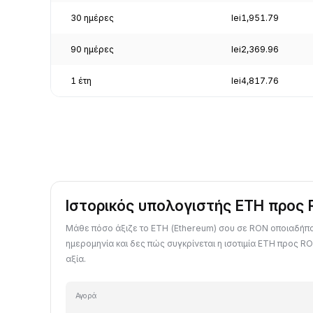
30 ημέρες
lei1,951.79
90 ημέρες
lei2,369.96
1 έτη
lei4,817.76
Ιστορικός υπολογιστής ETH προς
Μάθε πόσο άξιζε το ETH (Ethereum) σου σε RON οποιαδή
ημερομηνία και δες πώς συγκρίνεται η ισοτιμία ETH προς RO
αξία.
Αγορά