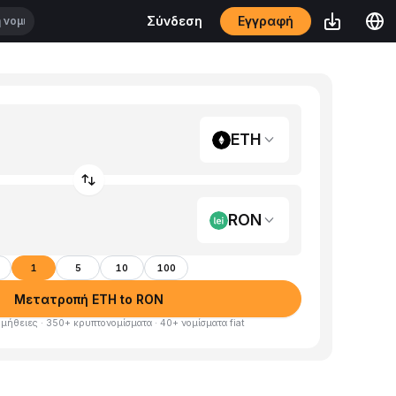
Εγγραφή
Σύνδεση
ETH
RON
1
5
10
100
Μετατροπή ETH to RON
μήθειες · 350+ κρυπτονομίσματα · 40+ νομίσματα fiat