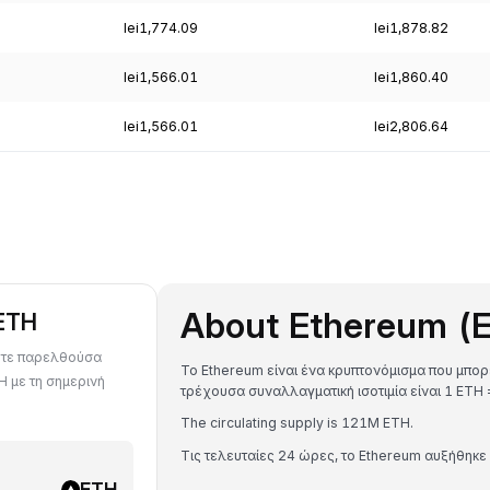
lei1,774.09
lei1,878.82
lei1,566.01
lei1,860.40
lei1,566.01
lei2,806.64
About Ethereum (
ETH
οτε παρελθούσα
Το Ethereum είναι ένα κρυπτονόμισμα που μπορ
H με τη σημερινή
τρέχουσα συναλλαγματική ισοτιμία είναι 1 E
The circulating supply is 121M ETH.
Τις τελευταίες 24 ώρες, το Ethereum αυξήθηκε
ETH