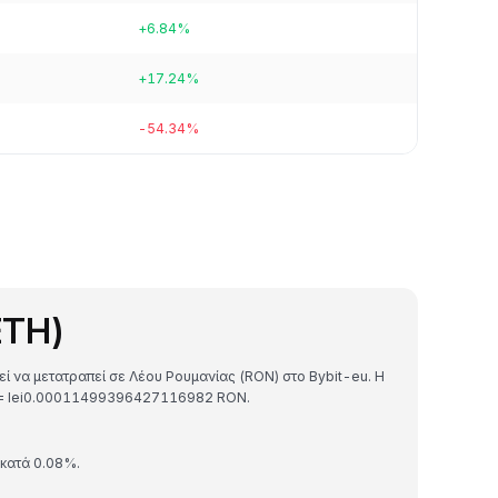
+6.84%
+17.24%
-54.34%
ETH)
εί να μετατραπεί σε Λέου Ρουμανίας (RON) στο Bybit-eu. Η
TH = lei0.00011499396427116982 RON.
 κατά 0.08%.