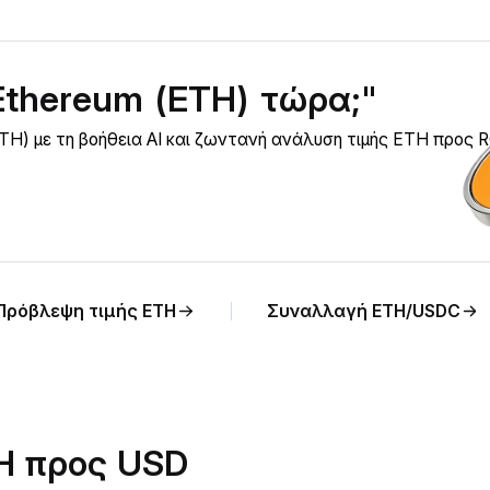
Ethereum (ETH) τώρα;"
TH) με τη βοήθεια AI και ζωντανή ανάλυση τιμής ETH προς 
Πρόβλεψη τιμής ETH
Συναλλαγή ETH/USDC
TH προς USD