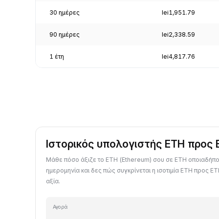
30 ημέρες
lei1,951.79
90 ημέρες
lei2,338.59
1 έτη
lei4,817.76
Ιστορικός υπολογιστής ETH προς 
Μάθε πόσο άξιζε το ETH (Ethereum) σου σε ETH οποιαδήπ
ημερομηνία και δες πώς συγκρίνεται η ισοτιμία ETH προς ET
αξία.
Αγορά