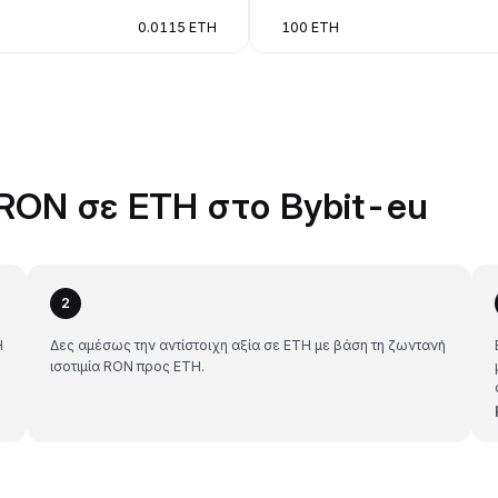
0.0115 ETH
100 ETH
RON σε ETH στο Bybit-eu
2
H
Δες αμέσως την αντίστοιχη αξία σε ETH με βάση τη ζωντανή
ισοτιμία RON προς ETH.