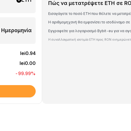
Πώς να μετατρέψετε ETH σε R
Εισαγάγετε το ποσό ETH που θέλετε να μετατρ
Η αριθμομηχανή θα εμφανίσει το ισοδύναμο σ
Ημερομηνία
Εγγραφείτε για λογαριασμό Bybit-eu για να α
Η συναλλαγματική ισοτιμία ETH προς RON ενημερώνετα
lei0.94
lei0.00
-99.99
%