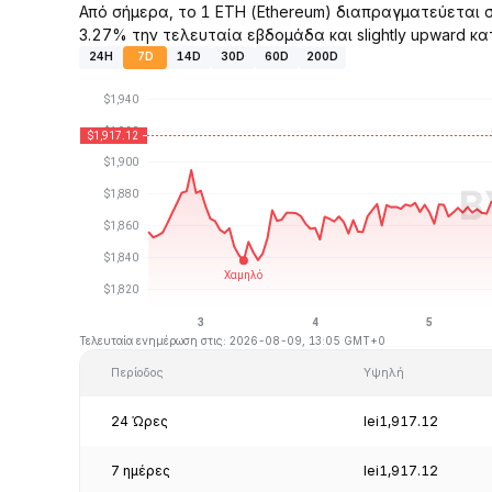
Από σήμερα, το 1 ETH (Ethereum) διαπραγματεύεται σ
3.27% την τελευταία εβδομάδα και slightly upward κα
24H
7D
14D
30D
60D
200D
Τελευταία ενημέρωση στις: 2026-08-09, 13:05 GMT+0
Περίοδος
Υψηλή
24 Ώρες
lei1,917.12
7 ημέρες
lei1,917.12