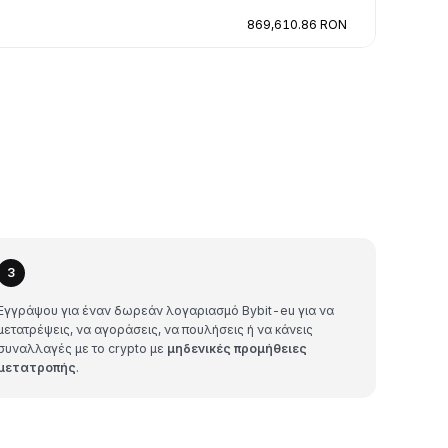
869,610.86 RON
3
Εγγράψου για έναν δωρεάν λογαριασμό Bybit-eu για να
μετατρέψεις, να αγοράσεις, να πουλήσεις ή να κάνεις
συναλλαγές με το crypto με
μηδενικές προμήθειες
μετατροπής
.