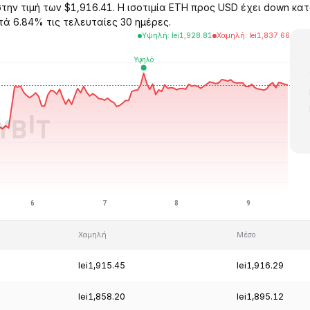
την τιμή των $1,916.41. Η ισοτιμία ETH προς USD έχει down κατ
τά 6.84% τις τελευταίες 30 ημέρες.
Υψηλή
:
lei
1,928.81
Χαμηλή
:
lei
1,837.66
Χαμηλή
Μέσο
lei1,915.45
lei1,916.29
lei1,858.20
lei1,895.12