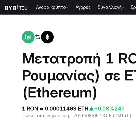
Αγορά κρύπτο
Αγορές
Συναλλαγή
Ερ
Αρχική
RON to ETH
Μετατροπή 1 RO
Ρουμανίας) σε 
(Ethereum)
1 RON ≈ 0.00011499 ETH
▲
+0.08%
24h
Τελευταία ενημέρωση
：
2026/08/09 13:05
(
GMT+0
)