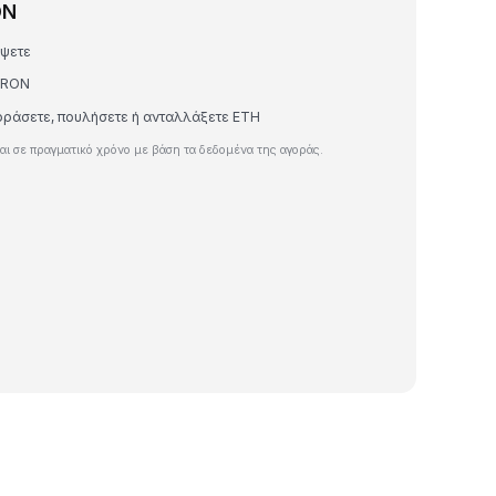
ON
έψετε
ε RON
γοράσετε, πουλήσετε ή ανταλλάξετε ETH
ι σε πραγματικό χρόνο με βάση τα δεδομένα της αγοράς.