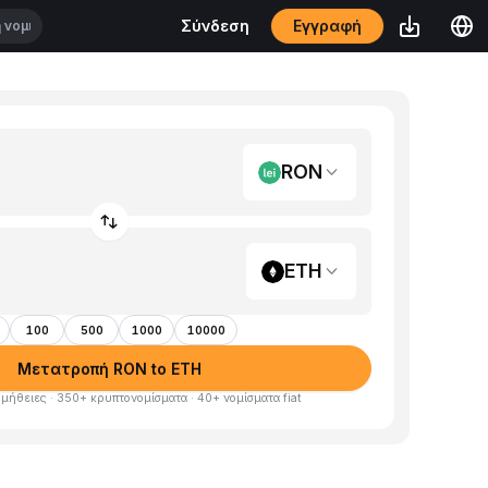
Εγγραφή
Σύνδεση
RON
ETH
100
500
1000
10000
Μετατροπή RON to ETH
μήθειες · 350+ κρυπτονομίσματα · 40+ νομίσματα fiat