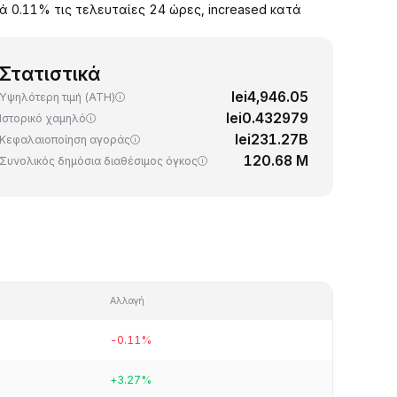
ά 0.11% τις τελευταίες 24 ώρες, increased κατά
Στατιστικά
lei4,946.05
Υψηλότερη τιμή (ATH)
lei0.432979
Ιστορικό χαμηλό
lei231.27B
Κεφαλαιοποίηση αγοράς
120.68 M
Συνολικός δημόσια διαθέσιμος όγκος
Αλλαγή
-0.11%
+3.27%