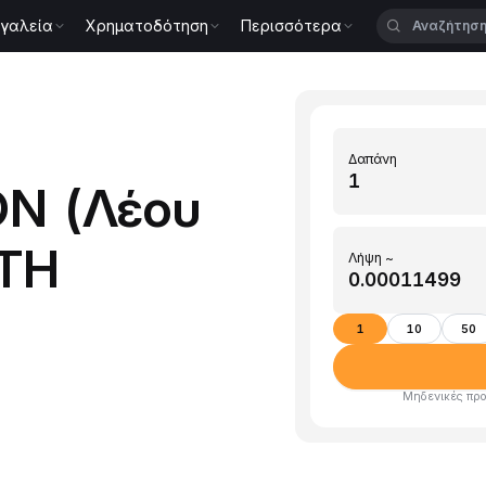
γαλεία
Χρηματοδότηση
Περισσότερα
Δαπάνη
N (Λέου
ETH
Λήψη ~
1
10
50
Μηδενικές προ