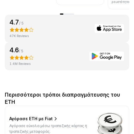
ρευστότητα.
4.7
/ 5
47K Reviews
4.6
/ 5
1.4M Reviews
Περισσότεροι τρόποι διαπραγμάτευσης του
ETH
Αγόρασε ETH με Fiat
Αγόρασε εύκολα μέσω τραπεζικής κάρτας ή
τραπεζικής μεταφοράς.