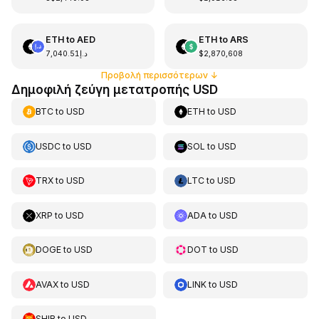
ETH
to
AED
ETH
to
ARS
د.إ7,040.51
$2,870,608
Προβολή περισσότερων
↓
Δημοφιλή ζεύγη μετατροπής USD
BTC
to
USD
ETH
to
USD
USDC
to
USD
SOL
to
USD
TRX
to
USD
LTC
to
USD
XRP
to
USD
ADA
to
USD
DOGE
to
USD
DOT
to
USD
AVAX
to
USD
LINK
to
USD
SHIB
to
USD