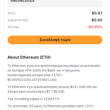
$0.97
Άξιζε
$0.00
Σημερινή αξία
-99.95
%
Αλλαγή
Συναλλαγή τώρα
About Ethereum (ETH)
Το Ethereum είναι ένα κρυπτονόμισμα που μπορεί να μετατραπεί
σε Δολάριο ΗΠΑ (USD) στο Bybit-eu. Η τρέχουσα
συναλλαγματική ισοτιμία είναι 1 ETH =
$0.0005212351187373601 USD.
Το Ethereum έχει κεφαλαιοποίηση αγοράς $231.33B USD και
24ωρο όγκο συναλλαγών $7.73B USD.
The circulating supply is 121M ETH.
Τις τελευταίες 24 ώρες, το Ethereum μειώθηκε κατά 1.10%.