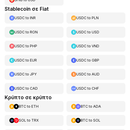
Stablecoin σε Fiat
USDC
to
INR
USDC
to
PLN
USDC
to
RON
USDC
to
USD
USDC
to
PHP
USDC
to
VND
USDC
to
EUR
USDC
to
GBP
USDC
to
JPY
USDC
to
AUD
USDC
to
CAD
USDC
to
CHF
Κρύπτο σε κρύπτο
BTC
to
ETH
BTC
to
ADA
SOL
to
TRX
BTC
to
SOL