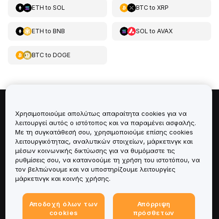
ETH
to
SOL
BTC
to
XRP
ETH
to
BNB
SOL
to
AVAX
BTC
to
DOGE
Πληροφορίες για
Χρησιμοποιούμε απολύτως απαραίτητα cookies για να
λειτουργεί αυτός ο ιστότοπος και να παραμένει ασφαλής.
Με τη συγκατάθεσή σου, χρησιμοποιούμε επίσης cookies
Υπηρεσίες
λειτουργικότητας, αναλυτικών στοιχείων, μάρκετινγκ και
μέσων κοινωνικής δικτύωσης για να θυμόμαστε τις
Υποστήριξη
ρυθμίσεις σου, να κατανοούμε τη χρήση του ιστοτόπου, να
τον βελτιώνουμε και να υποστηρίζουμε λειτουργίες
μάρκετινγκ και κοινής χρήσης.
Προϊόντα
Αποδοχή όλων των
Απόρριψη
Νομικά
cookies
πρόσθετων