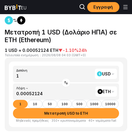
Εγγραφή
Αρχική
USD to ETH
Μετατροπή 1 USD (Δολάριο ΗΠΑ) σε
ETH (Ethereum)
1 USD ≈ 0.00052124 ETH
▼
-1.10%
24h
Τελευταία ενημέρωση
：
2026/08/08 04:03
(
GMT+0
)
Δαπάνη
USD
Λήψη ~
ETH
1
10
50
100
500
1000
10000
Μετατροπή USD to ETH
Μηδενικές προμήθειες · 350+ κρυπτονομίσματα · 40+ νομίσματα fiat