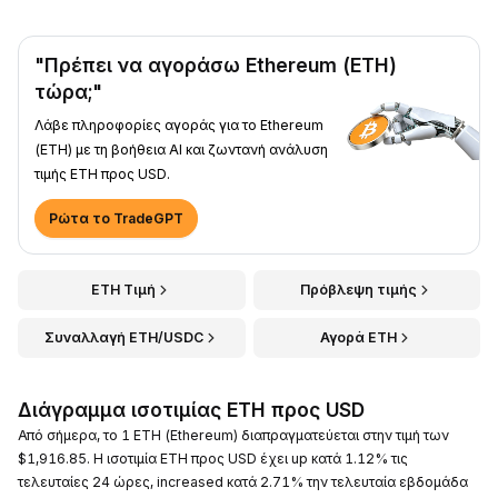
"Πρέπει να αγοράσω Ethereum (ETH)
τώρα;"
Λάβε πληροφορίες αγοράς για το Ethereum
(ETH) με τη βοήθεια AI και ζωντανή ανάλυση
τιμής ETH προς USD.
Ρώτα το TradeGPT
ETH Τιμή
Πρόβλεψη τιμής
Συναλλαγή ETH/USDC
Αγορά ETH
Διάγραμμα ισοτιμίας ETH προς USD
Από σήμερα, το 1 ETH (Ethereum) διαπραγματεύεται στην τιμή των
$1,916.85. Η ισοτιμία ETH προς USD έχει up κατά 1.12% τις
τελευταίες 24 ώρες, increased κατά 2.71% την τελευταία εβδομάδα