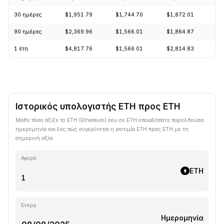
30 ημέρες
$1,951.79
$1,744.70
$1,872.01
+
90 ημέρες
$2,369.96
$1,566.01
$1,864.87
+
1 έτη
$4,817.76
$1,566.01
$2,814.83
-
Ιστορικός υπολογιστής ETH προς ETH
Μάθε πόσο άξιζε το ETH (Ethereum) σου σε ETH οποιαδήποτε παρελθούσα
ημερομηνία και δες πώς συγκρίνεται η ισοτιμία ETH προς ETH με τη
σημερινή αξία.
Αγορά
ETH
Ενεργ.
Ημερομηνία