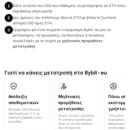
Βάλε το ποσό του USD που επιθυμείς να μετατρέψεις σε ETH στον
1
παραπάνω υπολογιστή.
Δες αμέσως την αντίστοιχη αξία σε ETH με βάση τη ζωντανή
2
ισοτιμία USD προς ETH.
Εγγράψου για έναν δωρεάν λογαριασμό Bybit-eu για να
3
μετατρέψεις, να αγοράσεις, να πουλήσεις ή να κάνεις
συναλλαγές με το crypto με
μηδενικές προμήθειες
μετατροπής
.
Γιατί να κάνεις μετατροπή στο Bybit-eu
Απόδειξη
Μηδενικές
Πάνω από
αποθεματικών
προμήθειες
εκατομμύ
μετατροπής
χρήστες
Μηνιαία επαλήθευση
αποθεματικών 1:1 με
Χωρίς κρυφές χρεώσεις.
Γίνε μέλος μια
απόδειξη Merkle εντός
Το επιτόκιο προσφοράς
κορυφαίες πλ
αλυσίδας.
είναι το τελικό επιτόκιο
παγκοσμίως σε
που πληρώνεις.
συναλλαγών κ