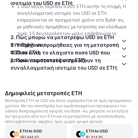
ισοτιμία του USD σε ETH;
1 USD αξίζει περίπου 0.001 ETH αυτήν τη στιγμή. Η
συναλλαγματική ισοτιμία του USD σε ETH
ενημερώνεται σε πραγματικό χρόνο στο Bybit-eu,
με μηδενικές προμήθειες μετατροπής και κλείδωμα
τιμής 15 δευτερολέπτων μόλις επιβεβαιώσετε.
2. Πώς μπορώ να μετατρέψω USD σε ETH
στο Bybit-eu;
3. Υπάρχουν προμήθειες για τη μετατροπή
USD σε ETH;
4. Ποιο είναι το ελάχιστο ποσό USD που
μπορώ να μετατρέψω σε ETH;
5. Ποιοι παράγοντες επηρεάζουν τη
συναλλαγματική ισοτιμία του USD σε ETH;
Δημοφιλείς μετατροπές ETH
Μετατροπή ETH σε USD και άλλα νομίσματα Fiat σε τιμές πραγματικού
χρόνου. Με την υποστήριξη των ομαδοποιημένων προσφορών του
ειδικού διαπραγματευτή αγοράς του Bybit-eu, μπορείτε να ελέγξετε
την τρέχουσα αξία των ETH και να μετατρέπετε με αυτοπεποίθηση,
απολαμβάνοντας ακριβείς τιμές χωρίς κρυφά spread.
ETH
to
SGD
ETH
to
USD
S$2,449.93
$1,916.85