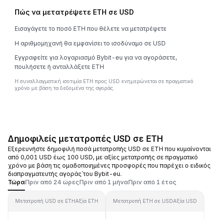
Πώς να μετατρέψετε ETH σε USD
Εισαγάγετε το ποσό ETH που θέλετε να μετατρέψετε
Η αριθμομηχανή θα εμφανίσει το ισοδύναμο σε USD
Εγγραφείτε για λογαριασμό Bybit-eu για να αγοράσετε,
πουλήσετε ή ανταλλάξετε ETH
Η συναλλαγματική ισοτιμία ETH προς USD ενημερώνεται σε πραγματικό
χρόνο με βάση τα δεδομένα της αγοράς.
Δημοφιλείς μετατροπές USD σε ETH
Εξερευνήστε δημοφιλή ποσά μετατροπής USD σε ETH που κυμαίνονται
από 0,001 USD έως 100 USD, με αξίες μετατροπής σε πραγματικό
χρόνο με βάση τις ομαδοποιημένες προσφορές που παρέχει ο ειδικός
διαπραγματευτής αγοράς΄του Bybit-eu.
Τώρα
Πριν από 24 ώρες
Πριν από 1 μήνα
Πριν από 1 έτος
Μετατροπή USD σε ETH
Αξία ETH
Μετατροπή ETH σε USD
Αξία USD