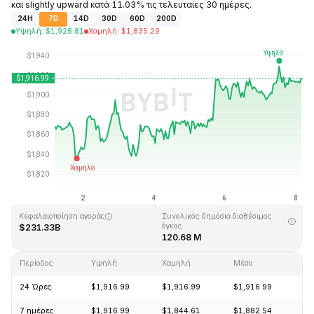
και slightly upward κατά 11.03% τις τελευταίες 30 ημέρες.
24H
7D
14D
30D
60D
200D
Υψηλή
:
$
1,928.81
Χαμηλή
:
$
1,835.29
Τελευταία ενημέρωση στις: 2026-08-08, 04:03 GMT+0
Υψηλότερη τιμή (ATH)
Ιστορικό χαμηλό
$4,946.05
$0.432979
Κεφαλαιοποίηση αγοράς
Συνολικός δημόσια διαθέσιμος
όγκος
$231.33B
120.68 M
Περίοδος
Υψηλή
Χαμηλή
Μέσο
Αλ
24 Ώρες
$1,916.99
$1,916.99
$1,916.99
+
7 ημέρες
$1,916.99
$1,844.61
$1,882.54
+