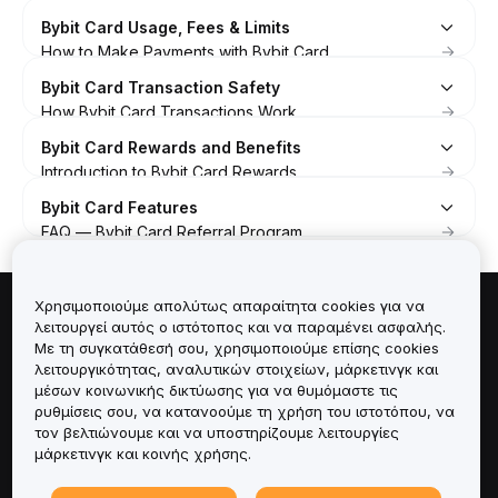
Bybit Card Usage, Fees & Limits
How to Make Payments with Bybit Card
How to Consult Your Bybit Card Details and Spending
Bybit Card Transaction Safety
Information
How Bybit Card Transactions Work
Fees and Limits (Bybit Card)
FAQ — Bybit Card Transactions
Bybit Card Rewards and Benefits
Bybit Card Management And Settings Guidelines
How To Submit A Bybit Card Transaction Dispute
Introduction to Bybit Card Rewards
FAQ — Bybit Card Rewards
Bybit Card Features
How to Redeem Items with Rewards Points (Bybit
FAQ — Bybit Card Referral Program
Card)
How to Activate Auto Cashback from Bybit Card
Χρησιμοποιούμε απολύτως απαραίτητα cookies για να
Πληροφορίες για
λειτουργεί αυτός ο ιστότοπος και να παραμένει ασφαλής.
Με τη συγκατάθεσή σου, χρησιμοποιούμε επίσης cookies
λειτουργικότητας, αναλυτικών στοιχείων, μάρκετινγκ και
Υπηρεσίες
μέσων κοινωνικής δικτύωσης για να θυμόμαστε τις
ρυθμίσεις σου, να κατανοούμε τη χρήση του ιστοτόπου, να
Υποστήριξη
τον βελτιώνουμε και να υποστηρίζουμε λειτουργίες
μάρκετινγκ και κοινής χρήσης.
Προϊόντα