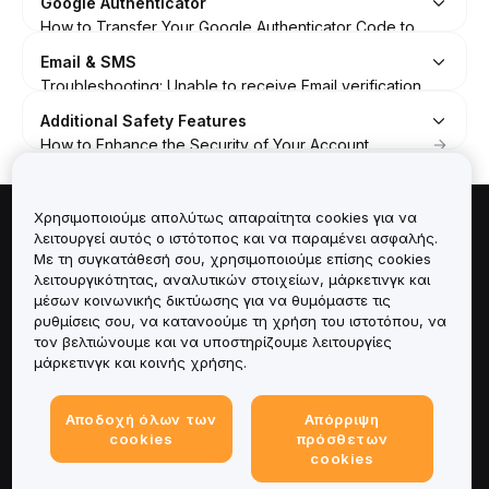
Google Authenticator
How to Transfer Your Google Authenticator Code to
Your New Phone
Email & SMS
Troubleshooting: Google Authenticator "Invalid Code"
Troubleshooting: Unable to receive Email verification
error
code
Additional Safety Features
How to Recover Your Google Authenticator Code
How to Update Your Registered Email Address
How to Enhance the Security of Your Account
How to Disable Your Google Authenticator
How to Change/Bind Your Mobile Number
How to Set Up and Disable Your Fund Password
How to Turn Off Account Synchronization of Google
Troubleshooting: Unable to Receive SMS Verification
How to Identify Phishing Threats and Avoid Common
Authenticator
Code
Scams
Χρησιμοποιούμε απολύτως απαραίτητα cookies για να
How to Bind Your Account’s 2FA via Google
Whitelist of Official Email Addresses for Confirmation
Πληροφορίες για
λειτουργεί αυτός ο ιστότοπος και να παραμένει ασφαλής.
FAQ — Enhanced Due Diligence (EDD) Verification
Authenticator
Emails
Με τη συγκατάθεσή σου, χρησιμοποιούμε επίσης cookies
How to Complete Enhanced Due Diligence (EDD)
λειτουργικότητας, αναλυτικών στοιχείων, μάρκετινγκ και
Υπηρεσίες
Verification
μέσων κοινωνικής δικτύωσης για να θυμόμαστε τις
How to Enable Biometric Verification on Bybit EU
ρυθμίσεις σου, να κατανοούμε τη χρήση του ιστοτόπου, να
How to Use Secure Transaction Approval
Υποστήριξη
τον βελτιώνουμε και να υποστηρίζουμε λειτουργίες
μάρκετινγκ και κοινής χρήσης.
Προϊόντα
Αποδοχή όλων των
Απόρριψη
cookies
πρόσθετων
Νομικά
cookies