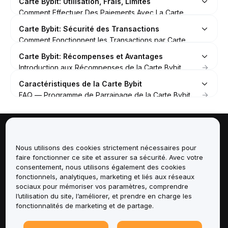
Carte Bybit: Utilisation, Frais, Limites
Comment Effectuer Des Paiements Avec La Carte
Bybit
Carte Bybit: Sécurité des Transactions
Comment Consulter Les Détails De Votre Carte Bybit
Comment Fonctionnent les Transactions par Carte
Et Vos Informations De Dépenses
Bybit
Carte Bybit: Récompenses et Avantages
Frais et Limites (Carte Bybit)
FAQ — Transactions par Carte Bybit
Introduction aux Récompenses de la Carte Bybit
FAQ — Récompenses de la Carte Bybit
Caractéristiques de la Carte Bybit
FAQ — Programme de Parrainage de la Carte Bybit
À propos de
Nous utilisons des cookies strictement nécessaires pour
faire fonctionner ce site et assurer sa sécurité. Avec votre
Services
consentement, nous utilisons également des cookies
fonctionnels, analytiques, marketing et liés aux réseaux
Assistance
sociaux pour mémoriser vos paramètres, comprendre
l’utilisation du site, l’améliorer, et prendre en charge les
fonctionnalités de marketing et de partage.
Produits