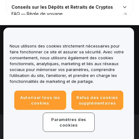
Comment ajouter une adresse de portefeuille de
Conseils sur les Dépôts et Retraits de Cryptos
retrait
FAQ — Règle de voyage
Comment Déclarer Le Coût Des Actifs Déposés Sur
Bybit EU ?
À propos de
Nous utilisons des cookies strictement nécessaires pour
faire fonctionner ce site et assurer sa sécurité. Avec votre
Services
consentement, nous utilisons également des cookies
fonctionnels, analytiques, marketing et liés aux réseaux
Assistance
sociaux pour mémoriser vos paramètres, comprendre
l’utilisation du site, l’améliorer, et prendre en charge les
fonctionnalités de marketing et de partage.
Produits
Autoriser tous les
Refus des cookies
Mentions légales
cookies
supplémentaires
Paramètres des
© 2025-2026 Bybit.eu. Tous droits réservés.
cookies
Conditions d'utilisation
|
Conditions de
confidentialité
|
Informations legales
|
Centre de