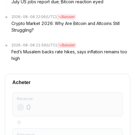
July US jobs report due; Bitcoin reaction eyed
2026-08-06 22:06
(UTC)
Baissier
Crypto Market 2026: Why Are Bitcoin and Altcoins Still
Struggling?
2026-08-06 21:59
(UTC)
Baissier
Fed’s Musalem backs rate hikes, says inflation remains too
high
Acheter
Recevoir
Dépenser