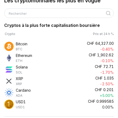
Les cryptomonnaies les plus en vogue
Rechercher
Cryptos à la plus forte capitalisation boursière
Crypto
Prix et 24 h %
CHF
64,327.00
Bitcoin
-0.40%
BTC
CHF
1,902.62
Ethereum
-0.10%
ETH
CHF
72.71
Solana
-1.70%
SOL
CHF
1.035
XRP
-2.50%
XRP
CHF
0.201
Cardano
+5.00%
ADA
CHF
0.999585
USD1
0.00%
USD1