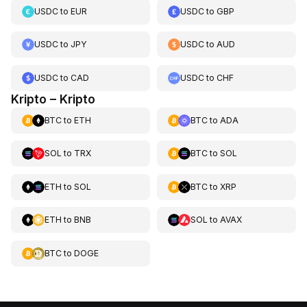
USDC
to
EUR
USDC
to
GBP
USDC
to
JPY
USDC
to
AUD
USDC
to
CAD
USDC
to
CHF
Kripto – Kripto
BTC
to
ETH
BTC
to
ADA
SOL
to
TRX
BTC
to
SOL
ETH
to
SOL
BTC
to
XRP
ETH
to
BNB
SOL
to
AVAX
BTC
to
DOGE