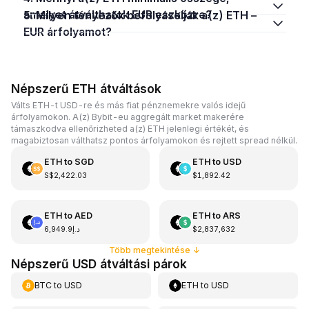
amelyet átválthatok EUR eszközre?
5. Milyen tényezők befolyásolják a(z) ETH –
EUR árfolyamot?
Népszerű ETH átváltások
Válts ETH-t USD-re és más fiat pénznemekre valós idejű
árfolyamokon. A(z) Bybit-eu aggregált market makerére
támaszkodva ellenőrizheted a(z) ETH jelenlegi értékét, és
magabiztosan válthatsz pontos árfolyamokon és rejtett spread nélkül.
ETH
to
SGD
ETH
to
USD
S$2,422.03
$1,892.42
ETH
to
AED
ETH
to
ARS
د.إ6,949.9
$2,837,632
Több megtekintése
↓
Népszerű USD átváltási párok
BTC
to
USD
ETH
to
USD