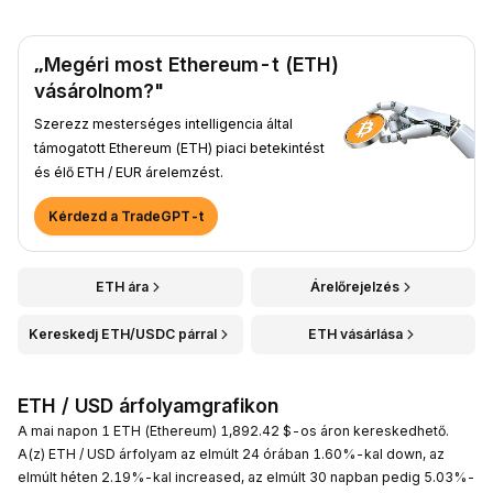
„Megéri most Ethereum-t (ETH)
vásárolnom?"
Szerezz mesterséges intelligencia által
támogatott Ethereum (ETH) piaci betekintést
és élő ETH / EUR árelemzést.
Kérdezd a TradeGPT-t
ETH ára
Árelőrejelzés
Kereskedj ETH/USDC párral
ETH vásárlása
ETH / USD árfolyamgrafikon
A mai napon 1 ETH (Ethereum) 1,892.42 $-os áron kereskedhető.
A(z) ETH / USD árfolyam az elmúlt 24 órában 1.60%-kal down, az
elmúlt héten 2.19%-kal increased, az elmúlt 30 napban pedig 5.03%-