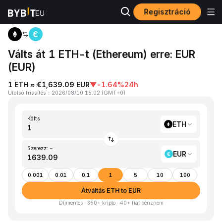
Regisztráció
Kezdőlap
ETH to EUR
Válts át 1 ETH-t (Ethereum) erre: EUR
(EUR)
1 ETH ≈ €1,639.09 EUR
▼
-1.64%
24h
Utolsó frissítés
：
2026/08/10 15:02
(
GMT+0
)
Költs
ETH
Szerezz: ~
EUR
0.001
0.01
0.1
1
5
10
100
Átváltás ETH to EUR
Díjmentes · 350+ kripto · 40+ fiat pénznem