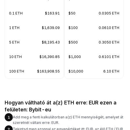
0.1 ETH
$163.91
$50
0.0305 ETH
1 ETH
$1,639.09
$100
0.0610 ETH
5 ETH
$8,195.43
$500
0.3050 ETH
10 ETH
$16,390.85
$1,000
0.6101 ETH
100 ETH
$163,908.55
$10,000
6.10 ETH
Hogyan váltható át a(z) ETH erre: EUR ezen a
felületen: Bybit-eu
Add meg a fenti kalkulátorban a(z) ETH mennyiségét, amelyet át
1
szeretnél váltani erre: EUR.
Tekintsd meg azonnal az egyenértéket itt: EUR, az élő ETH / EUR
2