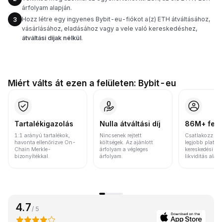
árfolyam alapján.
Hozz létre egy ingyenes Bybit-eu-fiókot a(z) ETH átváltásához,
3
vásárlásához, eladásához vagy a vele való kereskedéshez,
átváltási díjak nélkül
.
Miért válts át ezen a felületen: Bybit-eu
Tartalékigazolás
Nulla átváltási díj
86M+ felh
1:1 arányú tartalékok,
Nincsenek rejtett
Csatlakozz a v
havonta ellenőrizve On-
költségek. Az ajánlott
legjobb platfo
Chain Merkle-
árfolyam a végleges
kereskedési vo
bizonyítékkal.
árfolyam.
likviditás alap
4.7
/ 5