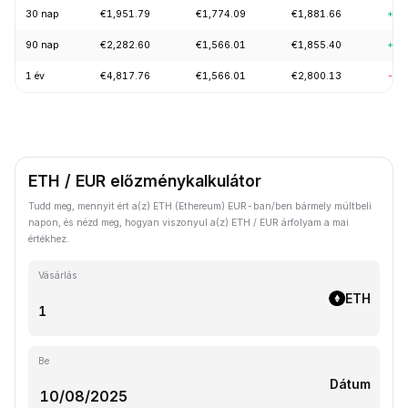
30 nap
€1,951.79
€1,774.09
€1,881.66
+5.
90 nap
€2,282.60
€1,566.01
€1,855.40
+14
1 év
€4,817.76
€1,566.01
€2,800.13
-54
ETH / EUR előzménykalkulátor
Tudd meg, mennyit ért a(z) ETH (Ethereum) EUR-ban/ben bármely múltbeli
napon, és nézd meg, hogyan viszonyul a(z) ETH / EUR árfolyam a mai
értékhez.
Vásárlás
ETH
Be
Dátum