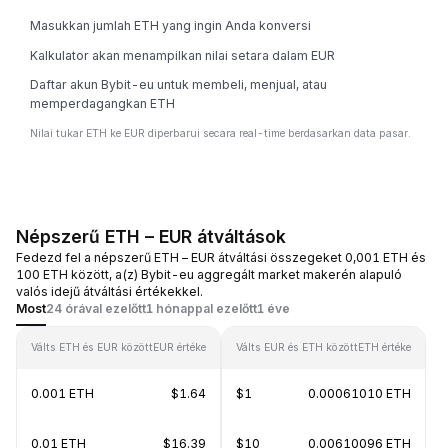
Masukkan jumlah ETH yang ingin Anda konversi
Kalkulator akan menampilkan nilai setara dalam EUR
Daftar akun Bybit-eu untuk membeli, menjual, atau
memperdagangkan ETH
Nilai tukar ETH ke EUR diperbarui secara real-time berdasarkan data pasar.
Népszerű ETH – EUR átváltások
Fedezd fel a népszerű ETH – EUR átváltási összegeket 0,001 ETH és
100 ETH között, a(z) Bybit-eu aggregált market makerén alapuló
valós idejű átváltási értékekkel.
Most
24 órával ezelőtt
1 hónappal ezelőtt
1 éve
Válts ETH és EUR között
EUR értéke
Válts EUR és ETH között
ETH értéke
0.001 ETH
$1.64
$1
0.00061010 ETH
0.01 ETH
$16.39
$10
0.00610096 ETH