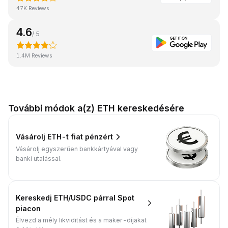
47K Reviews
4.6
/ 5
1.4M Reviews
További módok a(z) ETH kereskedésére
Vásárolj ETH-t fiat pénzért
Vásárolj egyszerűen bankkártyával vagy
banki utalással.
Kereskedj ETH/USDC párral Spot
piacon
Élvezd a mély likviditást és a maker-díjakat