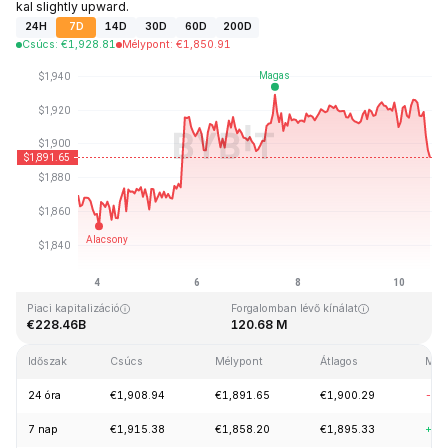
kal slightly upward.
24H
7D
14D
30D
60D
200D
Csúcs
:
€
1,928.81
Mélypont
:
€
1,850.91
Utolsó frissítés: 2026-08-10, 15:02 GMT+0
Rekordmagasság
Rekord mélypont
€4,946.05
€0.432979
Piaci kapitalizáció
Forgalomban lévő kínálat
€228.46B
120.68 M
Időszak
Csúcs
Mélypont
Átlagos
Mód
24 óra
€1,908.94
€1,891.65
€1,900.29
-1.
7 nap
€1,915.38
€1,858.20
€1,895.33
+2.