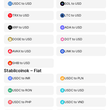
USDC
to
USD
SOL
to
USD
TRX
to
USD
LTC
to
USD
XRP
to
USD
ADA
to
USD
DOGE
to
USD
DOT
to
USD
AVAX
to
USD
LINK
to
USD
SHIB
to
USD
Stabilcoinok – Fiat
USDC
to
INR
USDC
to
PLN
USDC
to
RON
USDC
to
USD
USDC
to
PHP
USDC
to
VND