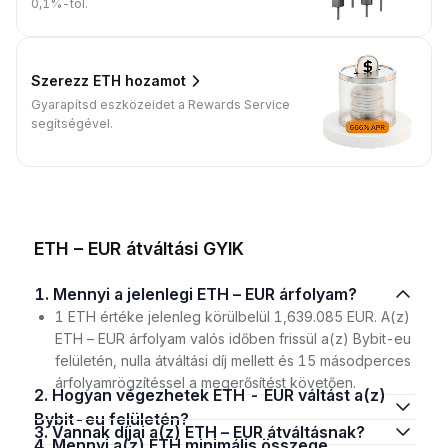
0,1%-tól.
Szerezz ETH hozamot
Gyarapítsd eszközeidet a Rewards Service
segítségével.
ETH – EUR átváltási GYIK
1. Mennyi a jelenlegi ETH – EUR árfolyam?
1 ETH értéke jelenleg körülbelül 1,639.085 EUR. A(z)
ETH – EUR árfolyam valós időben frissül a(z) Bybit-eu
felületén, nulla átváltási díj mellett és 15 másodperces
árfolyamrögzítéssel a megerősítést követően.
2. Hogyan végezhetek ETH - EUR váltást a(z)
Bybit-eu felületén?
3. Vannak díjai a(z) ETH – EUR átváltásnak?
4. Mennyi a(z) ETH minimális összege,