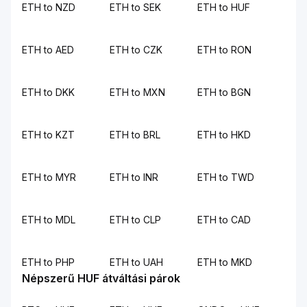
ETH to NZD
ETH to SEK
ETH to HUF
ETH to AED
ETH to CZK
ETH to RON
ETH to DKK
ETH to MXN
ETH to BGN
ETH to KZT
ETH to BRL
ETH to HKD
ETH to MYR
ETH to INR
ETH to TWD
ETH to MDL
ETH to CLP
ETH to CAD
ETH to PHP
ETH to UAH
ETH to MKD
Népszerű HUF átváltási párok