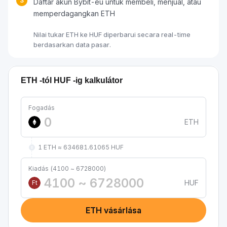
3
Daftar akun Bybit-eu untuk membeli, menjual, atau
memperdagangkan ETH
Nilai tukar ETH ke HUF diperbarui secara real-time
berdasarkan data pasar.
ETH -tól HUF -ig kalkulátor
Fogadás
ETH
1 ETH ≈ 634681.61065 HUF
Kiadás (4100 ~ 6728000)
HUF
Ft
ETH vásárlása