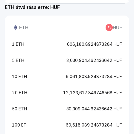
ETH átváltása erre: HUF
ETH
HUF
1 ETH
606,180.8924873284 HUF
5 ETH
3,030,904.462436642 HUF
10 ETH
6,061,808.924873284 HUF
20 ETH
12,123,617.849746568 HUF
50 ETH
30,309,044.62436642 HUF
100 ETH
60,618,089.24873284 HUF