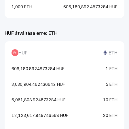
1,000 ETH
606,180,892.4873284 HUF
HUF átváltása erre: ETH
HUF
ETH
606,180.8924873284 HUF
1 ETH
3,030,904.462436642 HUF
5 ETH
6,061,808.924873284 HUF
10 ETH
12,123,617.849746568 HUF
20 ETH