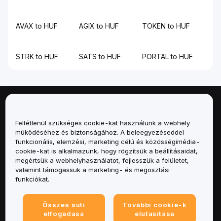
AVAX to HUF
AGIX to HUF
TOKEN to HUF
STRK to HUF
SATS to HUF
PORTAL to HUF
Névjegy
Feltétlenül szükséges cookie-kat használunk a webhely
Szolgáltatások
működéséhez és biztonságához. A beleegyezéseddel
funkcionális, elemzési, marketing célú és közösségimédia-
cookie-kat is alkalmazunk, hogy rögzítsük a beállításaidat,
Támogatás
megértsük a webhelyhasználatot, fejlesszük a felületet,
valamint támogassuk a marketing- és megosztási
Termékek
funkciókat.
Jogi
Összes süti
További cookie-k
elfogadása
elutasítása