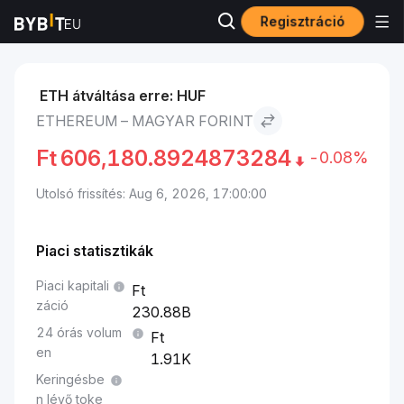
Regisztráció
Piacok
Ethereum ára ETH
Ethereum to Magyar forint
ETH átváltása erre: HUF
ETHEREUM – MAGYAR FORINT
Ft
606,180.8924873284
-0.08%
Utolsó frissítés: Aug 6, 2026, 17:00:00
Piaci statisztikák
Piaci kapitali
záció
230.88B
24 órás volum
en
1.91K
Keringésbe
n lévő toke