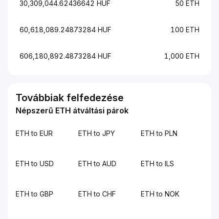
30,309,044.62436642 HUF
50 ETH
60,618,089.24873284 HUF
100 ETH
606,180,892.4873284 HUF
1,000 ETH
Továbbiak felfedezése
Népszerű ETH átváltási párok
ETH to EUR
ETH to JPY
ETH to PLN
ETH to USD
ETH to AUD
ETH to ILS
ETH to GBP
ETH to CHF
ETH to NOK