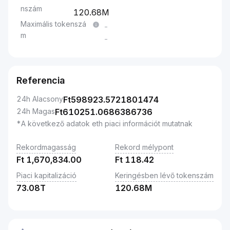
nszám
120.68M
Maximális tokenszá
-
m
-
Referencia
24h Alacsony
Ft
598923.5721801474
24h Magas
Ft
610251.0686386736
*A következő adatok eth piaci információt mutatnak
Rekordmagasság
Rekord mélypont
Ft
1,670,834.00
Ft
118.42
Piaci kapitalizáció
Keringésben lévő tokenszám
73.08T
120.68M