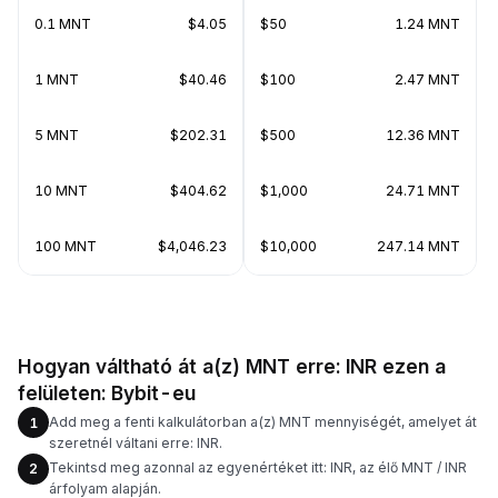
0.1 MNT
$4.05
$50
1.24 MNT
1 MNT
$40.46
$100
2.47 MNT
5 MNT
$202.31
$500
12.36 MNT
10 MNT
$404.62
$1,000
24.71 MNT
100 MNT
$4,046.23
$10,000
247.14 MNT
Hogyan váltható át a(z) MNT erre: INR ezen a
felületen: Bybit-eu
Add meg a fenti kalkulátorban a(z) MNT mennyiségét, amelyet át
1
szeretnél váltani erre: INR.
Tekintsd meg azonnal az egyenértéket itt: INR, az élő MNT / INR
2
árfolyam alapján.