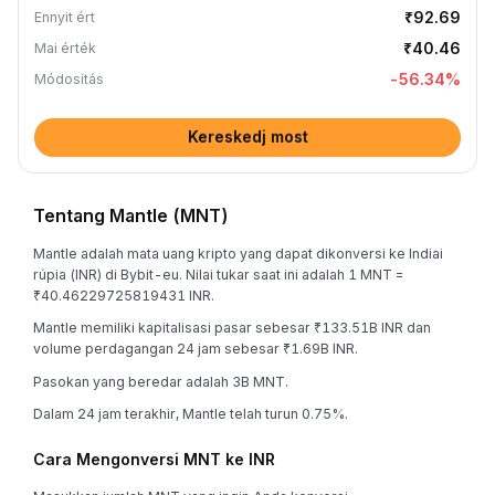
₹92.69
Ennyit ért
₹40.46
Mai érték
-56.34
%
Módosítás
Kereskedj most
Tentang Mantle (MNT)
Mantle adalah mata uang kripto yang dapat dikonversi ke Indiai
rúpia (INR) di Bybit-eu. Nilai tukar saat ini adalah 1 MNT =
₹40.46229725819431 INR.
Mantle memiliki kapitalisasi pasar sebesar ₹133.51B INR dan
volume perdagangan 24 jam sebesar ₹1.69B INR.
Pasokan yang beredar adalah 3B MNT.
Dalam 24 jam terakhir, Mantle telah turun 0.75%.
Cara Mengonversi MNT ke INR