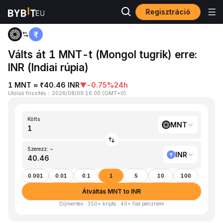
Regisztráció
Kezdőlap
MNT to INR
Válts át 1 MNT-t (Mongol tugrik) erre:
INR (Indiai rúpia)
1 MNT ≈ ₹40.46 INR
▼
-0.75%
24h
Utolsó frissítés
：
2026/08/09 16:00
(
GMT+0
)
Költs
MNT
Szerezz: ~
INR
0.001
0.01
0.1
1
5
10
100
Átváltás MNT to INR
Díjmentes · 350+ kripto · 40+ fiat pénznem