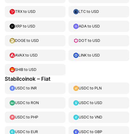
TRX
to
USD
LTC
to
USD
XRP
to
USD
ADA
to
USD
DOGE
to
USD
DOT
to
USD
AVAX
to
USD
LINK
to
USD
SHIB
to
USD
Stabilcoinok – Fiat
USDC
to
INR
USDC
to
PLN
USDC
to
RON
USDC
to
USD
USDC
to
PHP
USDC
to
VND
USDC
to
EUR
USDC
to
GBP