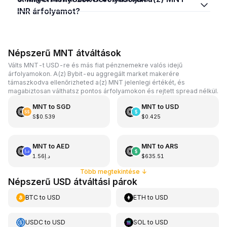
INR árfolyamot?
Népszerű MNT átváltások
Válts MNT-t USD-re és más fiat pénznemekre valós idejű
árfolyamokon. A(z) Bybit-eu aggregált market makerére
támaszkodva ellenőrizheted a(z) MNT jelenlegi értékét, és
magabiztosan válthatsz pontos árfolyamokon és rejtett spread nélkül.
MNT
to
SGD
MNT
to
USD
S$0.539
$0.425
MNT
to
AED
MNT
to
ARS
د.إ1.56
$635.51
Több megtekintése
↓
Népszerű USD átváltási párok
BTC
to
USD
ETH
to
USD
USDC
to
USD
SOL
to
USD