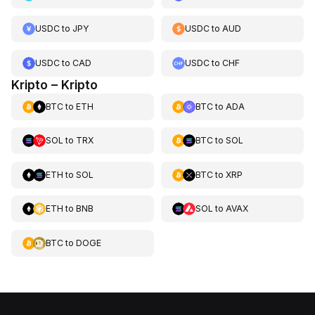
USDC
to
JPY
USDC
to
AUD
USDC
to
CAD
USDC
to
CHF
Kripto – Kripto
BTC
to
ETH
BTC
to
ADA
SOL
to
TRX
BTC
to
SOL
ETH
to
SOL
BTC
to
XRP
ETH
to
BNB
SOL
to
AVAX
BTC
to
DOGE