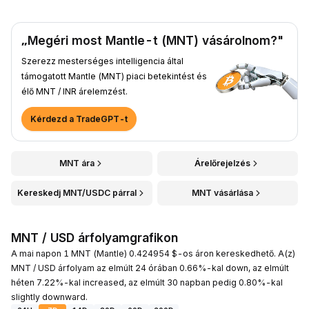
„Megéri most Mantle-t (MNT) vásárolnom?"
Szerezz mesterséges intelligencia által
támogatott Mantle (MNT) piaci betekintést és
élő MNT / INR árelemzést.
Kérdezd a TradeGPT-t
MNT ára
Árelőrejelzés
Kereskedj MNT/USDC párral
MNT vásárlása
MNT / USD árfolyamgrafikon
A mai napon 1 MNT (Mantle) 0.424954 $-os áron kereskedhető. A(z)
MNT / USD árfolyam az elmúlt 24 órában 0.66%-kal down, az elmúlt
héten 7.22%-kal increased, az elmúlt 30 napban pedig 0.80%-kal
slightly downward.