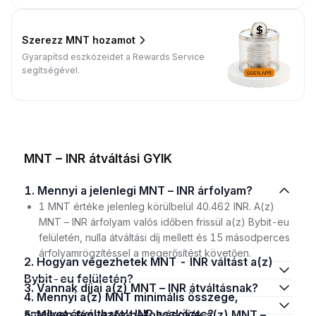
Szerezz MNT hozamot
Gyarapítsd eszközeidet a Rewards Service
segítségével.
MNT – INR átváltási GYIK
1. Mennyi a jelenlegi MNT – INR árfolyam?
1 MNT értéke jelenleg körülbelül 40.462 INR. A(z)
MNT – INR árfolyam valós időben frissül a(z) Bybit-eu
felületén, nulla átváltási díj mellett és 15 másodperces
árfolyamrögzítéssel a megerősítést követően.
2. Hogyan végezhetek MNT - INR váltást a(z)
Bybit-eu felületén?
3. Vannak díjai a(z) MNT – INR átváltásnak?
4. Mennyi a(z) MNT minimális összege,
amelyet átválthatok INR eszközre?
5. Milyen tényezők befolyásolják a(z) MNT –