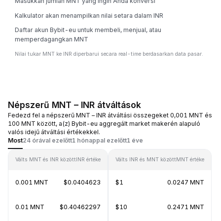
Masukkan jumlah MNT yang ingin Anda konversi
Kalkulator akan menampilkan nilai setara dalam INR
Daftar akun Bybit-eu untuk membeli, menjual, atau
memperdagangkan MNT
Nilai tukar MNT ke INR diperbarui secara real-time berdasarkan data pasar.
Népszerű MNT – INR átváltások
Fedezd fel a népszerű MNT – INR átváltási összegeket 0,001 MNT és
100 MNT között, a(z) Bybit-eu aggregált market makerén alapuló
valós idejű átváltási értékekkel.
Most
24 órával ezelőtt
1 hónappal ezelőtt
1 éve
Válts MNT és INR között
INR értéke
Válts INR és MNT között
MNT értéke
0.001 MNT
$0.0404623
$1
0.0247 MNT
0.01 MNT
$0.40462297
$10
0.2471 MNT