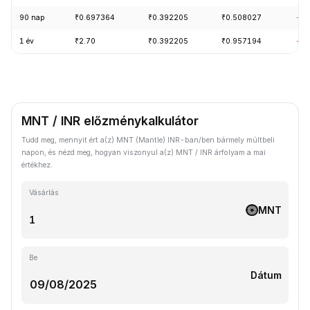
90 nap
₹0.697364
₹0.392205
₹0.508027
-21
1 év
₹2.70
₹0.392205
₹0.957194
-59
MNT / INR előzménykalkulátor
Tudd meg, mennyit ért a(z) MNT (Mantle) INR-ban/ben bármely múltbeli
napon, és nézd meg, hogyan viszonyul a(z) MNT / INR árfolyam a mai
értékhez.
Vásárlás
MNT
Be
Dátum