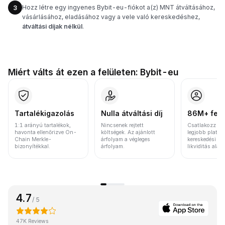
Hozz létre egy ingyenes Bybit-eu-fiókot a(z) MNT átváltásához,
3
vásárlásához, eladásához vagy a vele való kereskedéshez,
átváltási díjak nélkül
.
Miért válts át ezen a felületen: Bybit-eu
Tartalékigazolás
Nulla átváltási díj
86M+ felh
1:1 arányú tartalékok,
Nincsenek rejtett
Csatlakozz a v
havonta ellenőrizve On-
költségek. Az ajánlott
legjobb platfo
Chain Merkle-
árfolyam a végleges
kereskedési vo
bizonyítékkal.
árfolyam.
likviditás alap
4.7
/ 5
47K Reviews