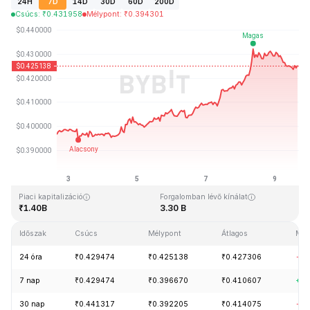
24H
7D
14D
30D
60D
200D
Csúcs
:
₹
0.431958
Mélypont
:
₹
0.394301
Utolsó frissítés: 2026-08-09, 16:00 GMT+0
Rekordmagasság
Rekord mélypont
₹2.86
₹0.307978
Piaci kapitalizáció
Forgalomban lévő kínálat
₹1.40B
3.30 B
Időszak
Csúcs
Mélypont
Átlagos
Mód
24 óra
₹0.429474
₹0.425138
₹0.427306
-0.
7 nap
₹0.429474
₹0.396670
₹0.410607
+7.
30 nap
₹0.441317
₹0.392205
₹0.414075
-0.