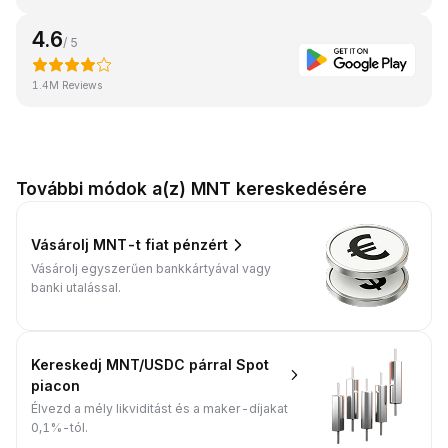
4.6
/ 5
1.4M Reviews
További módok a(z) MNT kereskedésére
Vásárolj MNT-t fiat pénzért
Vásárolj egyszerűen bankkártyával vagy
banki utalással.
Kereskedj MNT/USDC párral Spot
piacon
Élvezd a mély likviditást és a maker-díjakat
0,1%-tól.