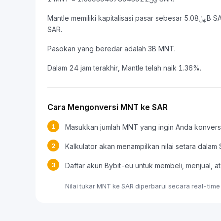
Mantle memiliki kapitalisasi pasar sebesar ﷼5.08B SAR dan volume perdagangan 24 jam sebesar ﷼69.16M
SAR.
Pasokan yang beredar adalah 3B MNT.
Dalam 24 jam terakhir, Mantle telah naik 1.36%.
Cara Mengonversi MNT ke SAR
1
Masukkan jumlah MNT yang ingin Anda konvers
2
Kalkulator akan menampilkan nilai setara dalam
3
Daftar akun Bybit-eu untuk membeli, menjual
Nilai tukar MNT ke SAR diperbarui secara real-tim