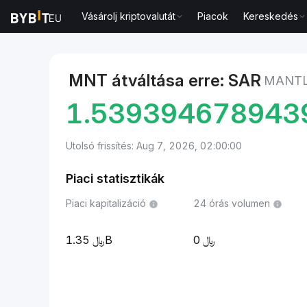
Vásárolj kriptovalutát
Piacok
Kereskedés
Piacok
Mantle ára MNT
Mantle to Szaúdi riál
MNT átváltása erre: SAR
MANTLE
1.539394678943
Utolsó frissítés: Aug 7, 2026, 02:00:00
Piaci statisztikák
Piaci kapitalizáció
24 órás volumen
1.35B
0