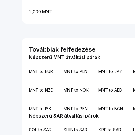
1,000 MNT
Továbbiak felfedezése
Népszerű MNT átváltási párok
MNT to EUR
MNT to PLN
MNT to JPY
MNT to NZD
MNT to NOK
MNT to AED
MNT to ISK
MNT to PEN
MNT to BGN
Népszerű SAR átváltási párok
SOL to SAR
SHIB to SAR
XRP to SAR