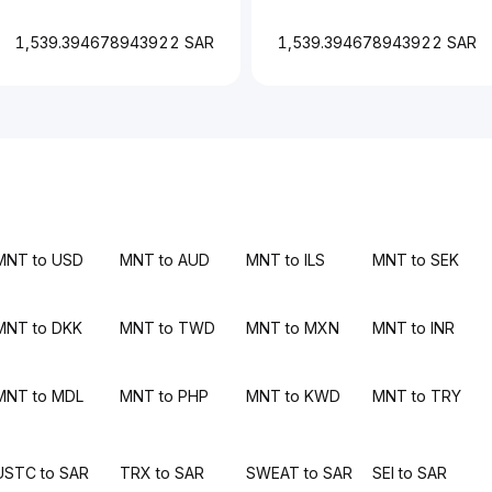
1,539.394678943922 SAR
1,539.394678943922 SAR
MNT to USD
MNT to AUD
MNT to ILS
MNT to SEK
MNT to DKK
MNT to TWD
MNT to MXN
MNT to INR
MNT to MDL
MNT to PHP
MNT to KWD
MNT to TRY
USTC to SAR
TRX to SAR
SWEAT to SAR
SEI to SAR