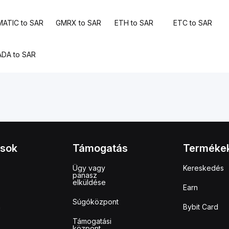
MATIC to SAR
GMRX to SAR
ETH to SAR
ETC to SAR
ADA to SAR
ások
Támogatás
Terméke
Ügy vagy
Kereskedés
panasz
elküldése
Earn
Súgóközpont
m
Bybit Card
Támogatási
központ