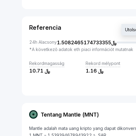
Referencia
24h Alacsony
1.5082465174733355
﷼
*A következő adatok eth piaci információt mutatnak
Rekordmagasság
Rekord mélypont
10.71
﷼
1.16
﷼
Tentang Mantle (MNT)
Mantle adalah mata uang kripto yang dapat dikonversi k
1 MNT = ﷼1.539394678943922 SAR.