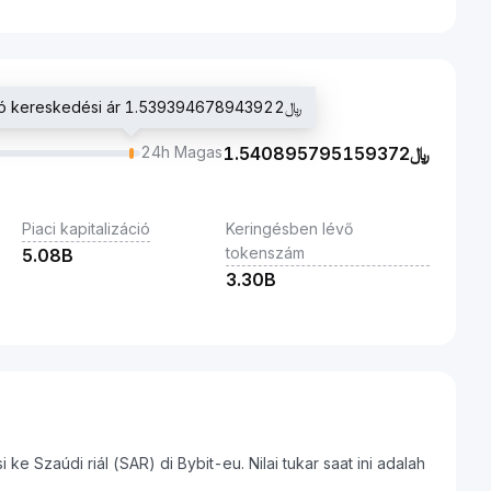
Utolsó kereskedési ár ﷼1.539394678943922
24h Magas
1.540895795159372
﷼
Piaci kapitalizáció
Keringésben lévő
tokenszám
5.08B
3.30B
e Szaúdi riál (SAR) di Bybit-eu. Nilai tukar saat ini adalah