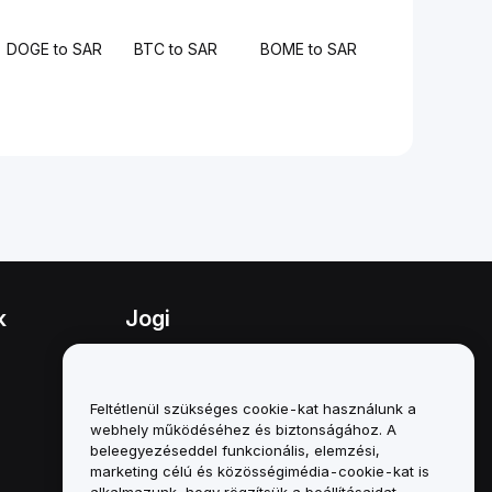
DOGE to SAR
BTC to SAR
BOME to SAR
k
Jogi
Összeférhetetlenségi politika
A letétkezelési és
Feltétlenül szükséges cookie-kat használunk a
adminisztrációs szabályzat
webhely működéséhez és biztonságához. A
összefoglalója
beleegyezéseddel funkcionális, elemzési,
marketing célú és közösségimédia-cookie-kat is
ESG-információk
alkalmazunk, hogy rögzítsük a beállításaidat,