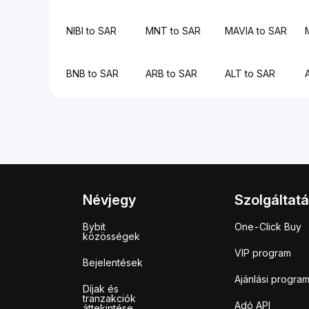
NIBI to SAR
MNT to SAR
MAVIA to SAR
BNB to SAR
ARB to SAR
ALT to SAR
Névjegy
Szolgáltat
Bybit
One-Click Buy
közösségek
VIP program
Bejelentések
Ajánlási progra
Díjak és
tranzakciók
Adó API
áttekintése