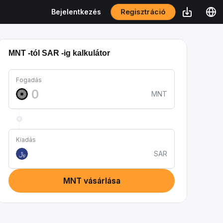
Regisztráció
Bejelentkezés
MNT -tól SAR -ig kalkulátor
Fogadás
MNT
Kiadás
SAR
﷼
MNT vásárlása