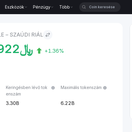
Eszközök
Pénzügy
Több
 – SZAÚDI RIÁL
922
﷼
+1.36%
Keringésben lévő tok
Maximális tokenszám
enszám
3.30B
6.22B