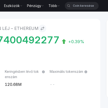
Eszközök
Pénzügy
Több
 LEJ – ETHEREUM
7400492277
+0.39%
Keringésben lévő tok
Maximális tokenszám
enszám
120.68M
--