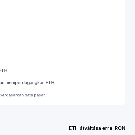
i
 ETH
, atau memperdagangkan ETH
e berdasarkan data pasar.
ETH átváltása erre: RON