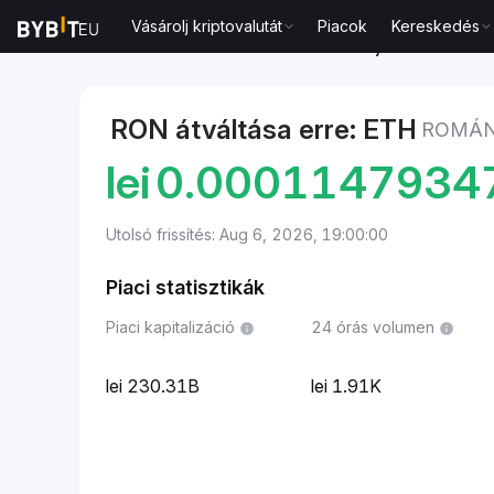
Vásárolj kriptovalutát
Piacok
Kereskedés
Piacok
Ethereum ára ETH
Román lej to Ethereum
RON átváltása erre: ETH
ROMÁN
lei
0.0001147934
Utolsó frissítés: Aug 6, 2026, 19:00:00
Piaci statisztikák
Piaci kapitalizáció
24 órás volumen
230.31B
1.91K