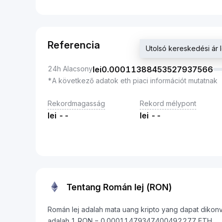
Referencia
Utolsó kereskedési á
24h Alacsony
lei
0.00011388453527937566
*A következő adatok eth piaci információt mutatnak
Rekordmagasság
Rekord mélypont
lei
--
lei
--
Tentang Román lej (RON)
Román lej adalah mata uang kripto yang dapat dikonver
adalah 1 RON = 0.00011479347400492277 ETH.