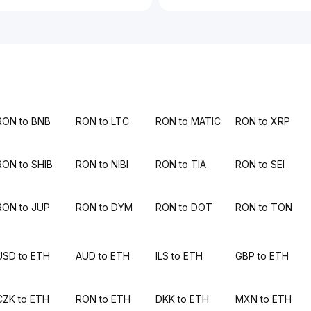
RON to BNB
RON to LTC
RON to MATIC
RON to XRP
RON to SHIB
RON to NIBI
RON to TIA
RON to SEI
RON to JUP
RON to DYM
RON to DOT
RON to TON
USD to ETH
AUD to ETH
ILS to ETH
GBP to ETH
CZK to ETH
RON to ETH
DKK to ETH
MXN to ETH