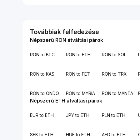
Továbbiak felfedezése
Népszerű RON átváltási párok
RON to BTC
RON to ETH
RON to SOL
RON to KAS
RON to FET
RON to TRX
RON to ONDO
RON to MYRIA
RON to MANTA
Népszerű ETH átváltási párok
EUR to ETH
JPY to ETH
PLN to ETH
SEK to ETH
HUF to ETH
AED to ETH