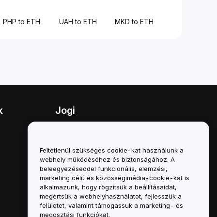
PHP to ETH
UAH to ETH
MKD to ETH
k
Jogi
Összeférhetetlenségi politika
A letétkezelési és
Feltétlenül szükséges cookie-kat használunk a
adminisztrációs szabályzat
webhely működéséhez és biztonságához. A
összefoglalója
beleegyezéseddel funkcionális, elemzési,
marketing célú és közösségimédia-cookie-kat is
ESG-információk
alkalmazunk, hogy rögzítsük a beállításaidat,
megértsük a webhelyhasználatot, fejlesszük a
Crypto-Asset White Papers
felületet, valamint támogassuk a marketing- és
megosztási funkciókat.