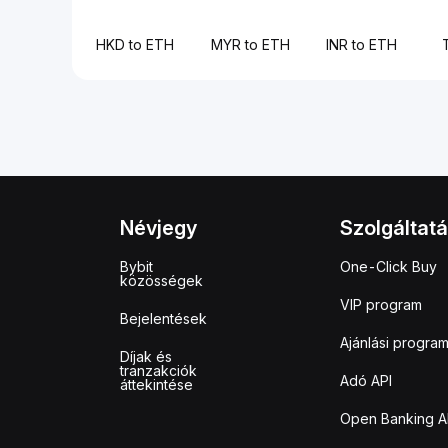
HKD to ETH
MYR to ETH
INR to ETH
Névjegy
Szolgáltat
Bybit
One-Click Buy
közösségek
VIP program
Bejelentések
Ajánlási progra
Díjak és
tranzakciók
Adó API
áttekintése
Open Banking A