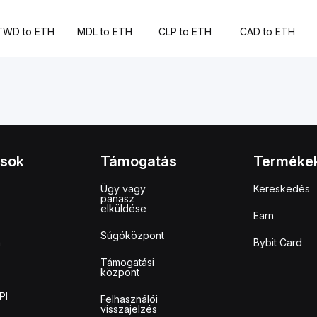
TWD to ETH
MDL to ETH
CLP to ETH
CAD to ETH
ások
Támogatás
Terméke
Ügy vagy
Kereskedés
panasz
elküldése
Earn
Súgóközpont
m
Bybit Card
Támogatási
központ
PI
Felhasználói
visszajelzés