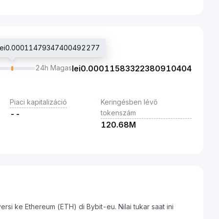
r lei0.00011479347400492277
24h Magas
lei
0.00011583322380910404
Piaci kapitalizáció
Keringésben lévő
tokenszám
--
120.68M
si ke Ethereum (ETH) di Bybit-eu. Nilai tukar saat ini