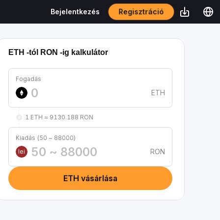
Regisztráció
Bejelentkezés
ETH -tól RON -ig kalkulátor
Fogadás
ETH
1 ETH ≈ 9130.188 RON
Kiadás (50 ~ 88000)
RON
lei
ETH vásárlása