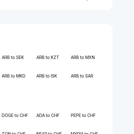
ARB to SEK
ARB to KZT
ARB to MXN
ARB to MKD
ARB to ISK
ARB to SAR
DOGE to CHF
ADA to CHF
PEPE to CHF
TON to CHF
NEAR to CHF
MYRIA to CHF