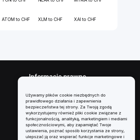
ATOM to CHF
XLM to CHF
XAI to CHF
Informacje prawne
Polityka dotycząca konfliktu
interesów
Używamy plików cookie niezbędnych do
prawidłowego działania i zapewnienia
Podsumowanie polityki
bezpieczeństwa tej strony. Za Twoją zgodą
powiernictwa i zarządzania
wykorzystujemy również pliki cookie związane z
funkcjonalnością, analityką, marketingiem i mediami
Informacje ESG
społecznościowymi, aby zapamiętać Twoje
ustawienia, poznać sposób korzystania ze strony,
Biuletyny informacyjne
ulepszać ją oraz wspierać funkcje marketingowe i
kryptoaktywów