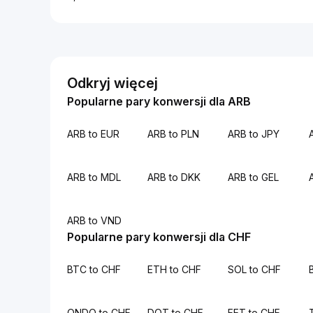
Odkryj więcej
Popularne pary konwersji dla ARB
ARB to EUR
ARB to PLN
ARB to JPY
ARB to MDL
ARB to DKK
ARB to GEL
ARB to VND
Popularne pary konwersji dla CHF
BTC to CHF
ETH to CHF
SOL to CHF
ONDO to CHF
DOT to CHF
FET to CHF