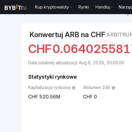
Kup kryptowaluty
Rynki
Handluj
Narzęd
Rynki
Cena Arbitrum ARB
Arbitrum to Frank szwajc
Konwertuj ARB na CHF
ARBITRU
CHF
0.06402558
Data ostatniej aktualizacji: Aug 6, 2026, 20:00:00
Statystyki rynkowe
Kapitalizacja rynkowa
Wolumen 24h
520.56M
0