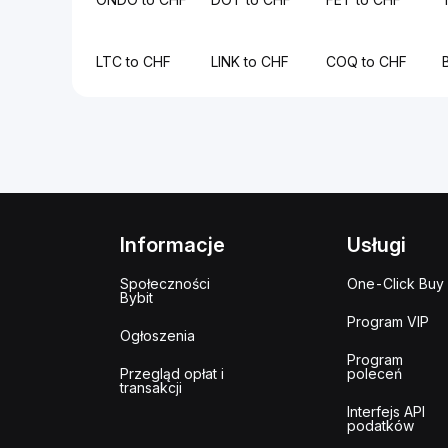
LTC to CHF
LINK to CHF
COQ to CHF
Informacje
Usługi
Społeczności
One-Click Buy
Bybit
Program VIP
Ogłoszenia
Program
Przegląd opłat i
poleceń
transakcji
Interfejs API
podatków