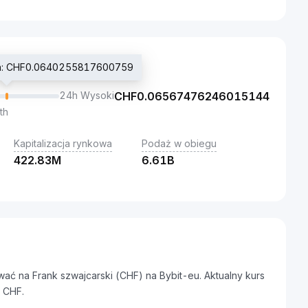
jna: CHF0.0640255817600759
24h Wysoki
CHF
0.06567476246015144
th
Kapitalizacja rynkowa
Podaż w obiegu
422.83M
6.61B
ać na Frank szwajcarski (CHF) na Bybit-eu. Aktualny kurs
 CHF.