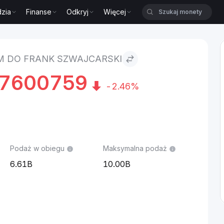
zia
Finanse
Odkryj
Więcej
arski
M DO FRANK SZWAJCARSKI
17600759
-2.46%
Podaż w obiegu
Maksymalna podaż
6.61B
10.00B