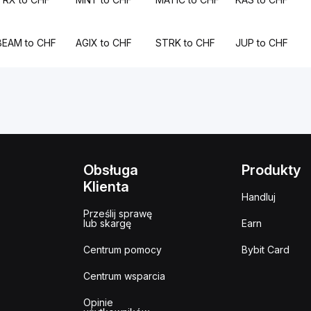
BEAM to CHF
AGIX to CHF
STRK to CHF
JUP to CHF
Obsługa
Produkty
Klienta
Handluj
Prześlij sprawę
lub skargę
Earn
Centrum pomocy
Bybit Card
Centrum wsparcia
Opinie