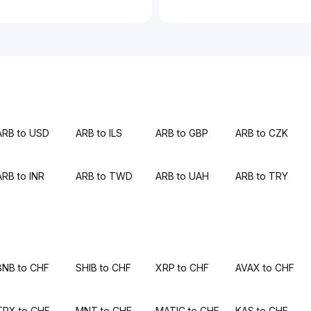
ARB to USD
ARB to ILS
ARB to GBP
ARB to CZK
ARB to INR
ARB to TWD
ARB to UAH
ARB to TRY
BNB to CHF
SHIB to CHF
XRP to CHF
AVAX to CHF
TRX to CHF
MNT to CHF
MATIC to CHF
KAS to CHF