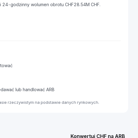
F i 24-godzinny wolumen obrotu CHF28.54M CHF.
.
rtować
zedawać lub handlować ARB
asie rzeczywistym na podstawie danych rynkowych.
Konwertuj CHF na ARB