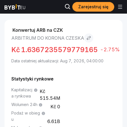
Zarejestruj się
Rynki
Cena Arbitrum ARB
Arbitrum to Korona czeska
Konwertuj ARB na CZK
ARBITRUM DO KORONA CZESKA
Kč
1.6367235579779165
-2.75%
Data ostatniej aktualizacji: Aug 7, 2026, 04:00:00
Statystyki rynkowe
Kapitalizacj
a rynkowa
515.54M
Wolumen 24h
0
Podaż w obieg
u
6.61B