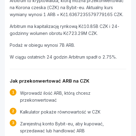
Arbitrum to kryptowaluta, którą można przekonwertować
na Korona czeska (CZK) na Bybit-eu. Aktualny kurs
wymiany wynosi 1 ARB = Kč1.6367235579779165 CZK.
Arbitrum ma kapitalizację rynkową Kč10.85B CZK i 24-
godzinny wolumen obrotu Kč723.29M CZK.
Podaż w obiegu wynosi 7B ARB.
W ciągu ostatnich 24 godzin Arbitrum spadł o 2.75%.
Jak przekonwertować ARB na CZK
1
Wprowadź ilość ARB, którą chcesz
przekonwertować
2
Kalkulator pokaże równowartość w CZK
3
Zarejestruj konto Bybit-eu, aby kupować,
sprzedawać lub handlować ARB