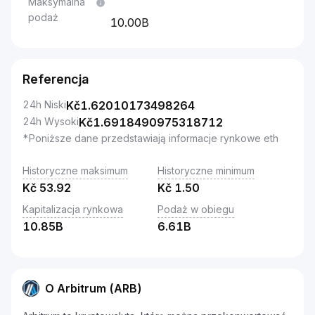
Maksymalna
podaż
10.00B
Referencja
24h Niski
Kč
1.62010173498264
24h Wysoki
Kč
1.6918490975318712
*Poniższe dane przedstawiają informacje rynkowe eth
Historyczne maksimum
Historyczne minimum
Kč
53.92
Kč
1.50
Kapitalizacja rynkowa
Podaż w obiegu
10.85B
6.61B
O Arbitrum (ARB)