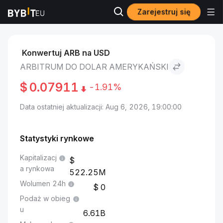
Zarejestruj się
Rynki
Cena Arbitrum ARB
Arbitrum to Dolar amerykański
Konwertuj ARB na USD
ARBITRUM DO DOLAR AMERYKAŃSKI
$
0.07911
-1.91%
Data ostatniej aktualizacji: Aug 6, 2026, 19:00:00
Statystyki rynkowe
Kapitalizacj
a rynkowa
522.25M
Wolumen 24h
0
Podaż w obieg
u
6.61B