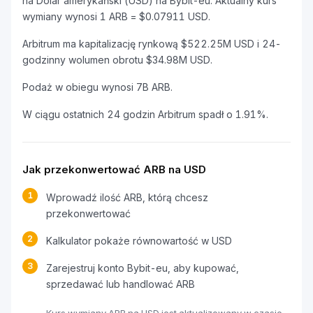
na Dolar amerykański (USD) na Bybit-eu. Aktualny kurs
wymiany wynosi 1 ARB = $0.07911 USD.
Arbitrum ma kapitalizację rynkową $522.25M USD i 24-
godzinny wolumen obrotu $34.98M USD.
Podaż w obiegu wynosi 7B ARB.
W ciągu ostatnich 24 godzin Arbitrum spadł o 1.91%.
Jak przekonwertować ARB na USD
1
Wprowadź ilość ARB, którą chcesz
przekonwertować
2
Kalkulator pokaże równowartość w USD
3
Zarejestruj konto Bybit-eu, aby kupować,
sprzedawać lub handlować ARB