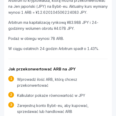
Arbitrum to kryptowaluta, którą można przekonwertować
na Jen japoński (JPY) na Bybit-eu. Aktualny kurs wymiany
wynosi 1 ARB = ¥12.620104506224083 JPY.
Arbitrum ma kapitalizację rynkową ¥83.98B JPY i 24-
godzinny wolumen obrotu ¥4.07B JPY.
Podaż w obiegu wynosi 7B ARB.
W ciągu ostatnich 24 godzin Arbitrum spadł o 1.43%.
Jak przekonwertować ARB na JPY
1
Wprowadź ilość ARB, którą chcesz
przekonwertować
2
Kalkulator pokaże równowartość w JPY
3
Zarejestruj konto Bybit-eu, aby kupować,
sprzedawać lub handlować ARB