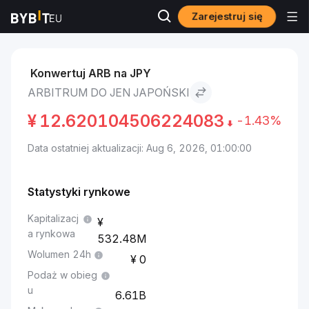
Zarejestruj się
Rynki
Cena Arbitrum ARB
Arbitrum to Jen japoński
Konwertuj ARB na JPY
ARBITRUM DO JEN JAPOŃSKI
¥
12.620104506224083
-1.43%
Data ostatniej aktualizacji: Aug 6, 2026, 01:00:00
Statystyki rynkowe
Kapitalizacj
a rynkowa
532.48M
Wolumen 24h
0
Podaż w obieg
u
6.61B