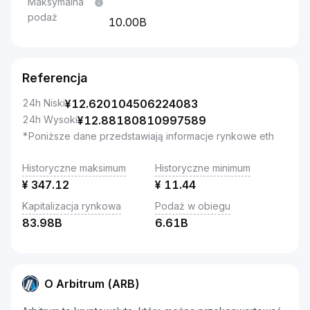
Maksymalna
podaż
10.00B
Referencja
24h Niski
¥
12.620104506224083
24h Wysoki
¥
12.88180810997589
*Poniższe dane przedstawiają informacje rynkowe eth
Historyczne maksimum
Historyczne minimum
¥
347.12
¥
11.44
Kapitalizacja rynkowa
Podaż w obiegu
83.98B
6.61B
O Arbitrum (ARB)