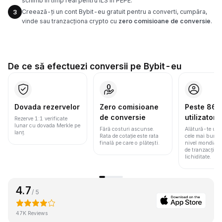
schimb în timp real pentru ILS în PEPE.
Creează-ți un cont Bybit-eu gratuit pentru a converti, cumpăra,
3
vinde sau tranzacționa crypto cu
zero comisioane de conversie
.
De ce să efectuezi conversii pe Bybit-eu
Dovada rezervelor
Zero comisioane
Peste 86 m
de conversie
utilizatori
Rezerve 1:1 verificate
lunar cu dovada Merkle pe
Fără costuri ascunse.
Alătură-te une
lanț.
Rata de cotație este rata
cele mai bune 
finală pe care o plătești.
nivel mondial
de tranzacționa
lichiditate.
4.7
/ 5
47K Reviews