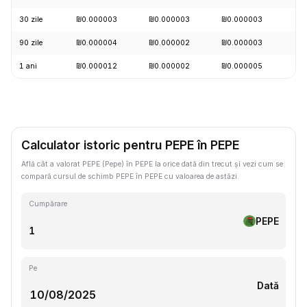
30 zile
₪0.000003
₪0.000003
₪0.000003
+3
90 zile
₪0.000004
₪0.000002
₪0.000003
+4
1 ani
₪0.000012
₪0.000002
₪0.000005
-7
Calculator istoric pentru PEPE în PEPE
Află cât a valorat PEPE (Pepe) în PEPE la orice dată din trecut și vezi cum se
compară cursul de schimb PEPE în PEPE cu valoarea de astăzi.
Cumpărare
PEPE
Pe
Dată