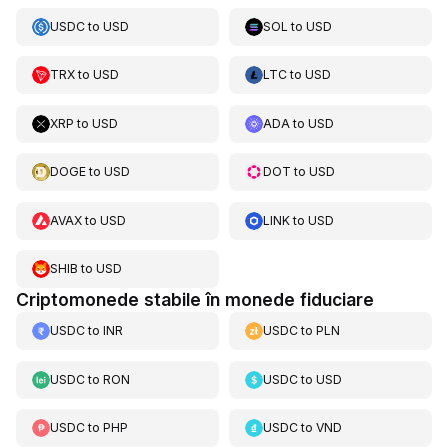
USDC
to
USD
SOL
to
USD
TRX
to
USD
LTC
to
USD
XRP
to
USD
ADA
to
USD
DOGE
to
USD
DOT
to
USD
AVAX
to
USD
LINK
to
USD
SHIB
to
USD
Criptomonede stabile în monede fiduciare
USDC
to
INR
USDC
to
PLN
USDC
to
RON
USDC
to
USD
USDC
to
PHP
USDC
to
VND