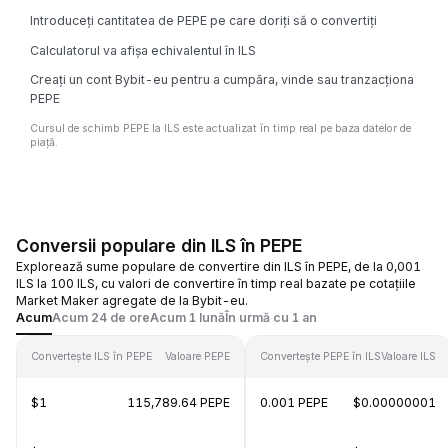
Introduceți cantitatea de PEPE pe care doriți să o convertiți
Calculatorul va afișa echivalentul în ILS
Creați un cont Bybit-eu pentru a cumpăra, vinde sau tranzacționa
PEPE
Cursul de schimb PEPE la ILS este actualizat în timp real pe baza datelor de
piață.
Conversii populare din ILS în PEPE
Explorează sume populare de convertire din ILS în PEPE, de la 0,001
ILS la 100 ILS, cu valori de convertire în timp real bazate pe cotațiile
Market Maker agregate de la Bybit-eu.
Acum
Acum 24 de ore
Acum 1 lună
În urmă cu 1 an
Convertește ILS în PEPE
Valoare PEPE
Convertește PEPE în ILS
Valoare ILS
$1
115,789.64 PEPE
0.001 PEPE
$0.00000001