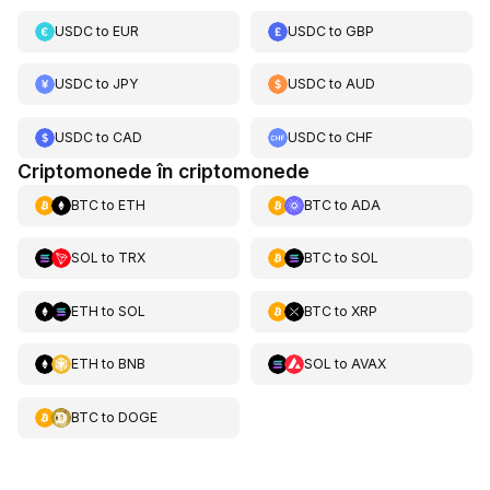
USDC
to
EUR
USDC
to
GBP
USDC
to
JPY
USDC
to
AUD
USDC
to
CAD
USDC
to
CHF
Criptomonede în criptomonede
BTC
to
ETH
BTC
to
ADA
SOL
to
TRX
BTC
to
SOL
ETH
to
SOL
BTC
to
XRP
ETH
to
BNB
SOL
to
AVAX
BTC
to
DOGE