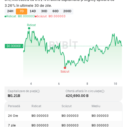
3.26% în ultimele 30 de zile.
24H
7D
14D
30D
60D
200D
Ridicat
:
₪
0.000003
Scăzut
:
₪
0.000003
Ultima actualizare: 2026-08-10, 10:24 GMT+0
Maxim dintotdeauna
Minim dintotdeauna
₪0.000028
₪0.000000
Capitalizare de piață
Ofertă aflată în circulație
₪1.21B
420,690.00 B
Perioadă
Ridicat
Scăzut
Mediu
Mod
24 Ore
₪0.000003
₪0.000003
₪0.000003
+0
7 zile
₪0.000003
₪0.000003
₪0.000003
+0