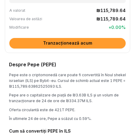
₪115,789.64
A valorat
₪115,789.64
Valoarea de astăzi
+
0.00
%
Modificare
Tranzacționează acum
Despre Pepe (PEPE)
Pepe este o criptomonedă care poate fi convertită în Noul shekel
israelian (ILS) pe Bybit-eu. Cursul de schimb actual este 1 PEPE =
₪115,789.63862525093 ILS.
Pepe are o capitalizare de piață de ₪3.63B ILS și un volum de
tranzacționare de 24 de ore de ₪334.37M ILS.
Oferta circulantă este de 421T PEPE.
În ultimele 24 de ore, Pepe a scăzut cu 0.59%.
Cum să convertiți PEPE în ILS