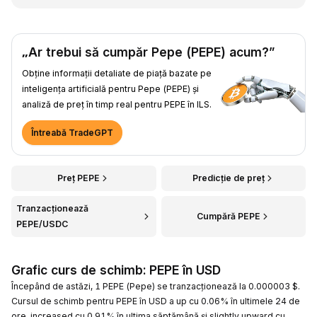
„Ar trebui să cumpăr Pepe (PEPE) acum?”
Obține informații detaliate de piață bazate pe
inteligența artificială pentru Pepe (PEPE) și
analiză de preț în timp real pentru PEPE în ILS.
Întreabă TradeGPT
Preț PEPE
Predicție de preț
Tranzacționează
Cumpără PEPE
PEPE/USDC
Grafic curs de schimb: PEPE în USD
Începând de astăzi, 1 PEPE (Pepe) se tranzacționează la 0.000003 $.
Cursul de schimb pentru PEPE în USD a up cu 0.06% în ultimele 24 de
ore, increased cu 0.91% în ultima săptămână și slightly upward cu