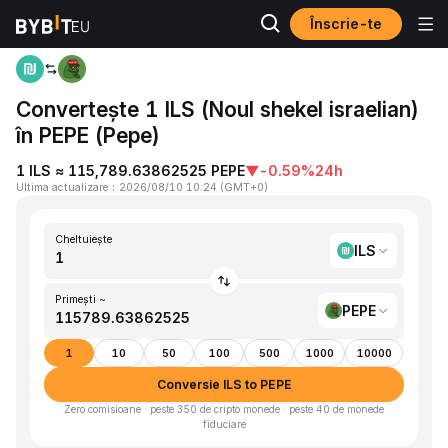
Înscrie-te
Acasă
ILS to PEPE
Convertește 1 ILS (Noul shekel israelian)
în PEPE (Pepe)
1 ILS ≈ 115,789.63862525 PEPE
▼
-0.59%
24h
Ultima actualizare
：
2026/08/10 10:24
(
GMT+0
)
Cheltuiește
ILS
Primești ~
PEPE
1
10
50
100
500
1000
10000
Conversie ILS to PEPE
Zero comisioane · peste 350 de cripto monede · peste 40 de monede
fiduciare