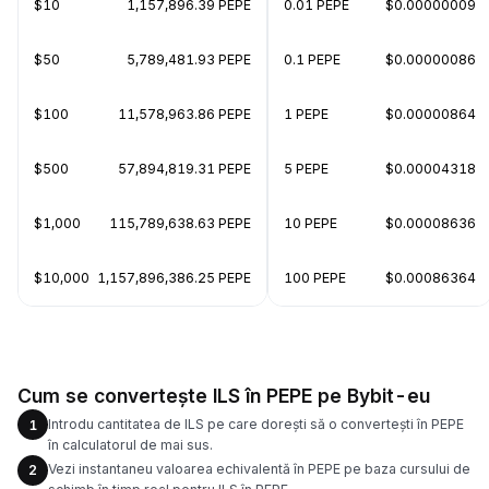
$10
1,157,896.39 PEPE
0.01 PEPE
$0.00000009
$50
5,789,481.93 PEPE
0.1 PEPE
$0.00000086
$100
11,578,963.86 PEPE
1 PEPE
$0.00000864
$500
57,894,819.31 PEPE
5 PEPE
$0.00004318
$1,000
115,789,638.63 PEPE
10 PEPE
$0.00008636
$10,000
1,157,896,386.25 PEPE
100 PEPE
$0.00086364
Cum se convertește ILS în PEPE pe Bybit-eu
Introdu cantitatea de ILS pe care dorești să o convertești în PEPE
1
în calculatorul de mai sus.
Vezi instantaneu valoarea echivalentă în PEPE pe baza cursului de
2