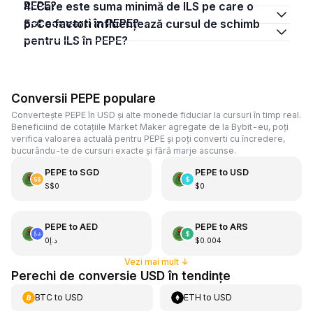
PEPE?
4. Care este suma minimă de ILS pe care o
pot converti în PEPE?
5. Ce factori influențează cursul de schimb
pentru ILS în PEPE?
Conversii PEPE populare
Convertește PEPE în USD și alte monede fiduciar la cursuri în timp real.
Beneficiind de cotațiile Market Maker agregate de la Bybit-eu, poți
verifica valoarea actuală pentru PEPE și poți converti cu încredere,
bucurându-te de cursuri exacte și fără marje ascunse.
PEPE
to
SGD
PEPE
to
USD
S$0
$0
PEPE
to
AED
PEPE
to
ARS
د.إ0
$0.004
Vezi mai mult
↓
Perechi de conversie USD în tendințe
BTC
to
USD
ETH
to
USD