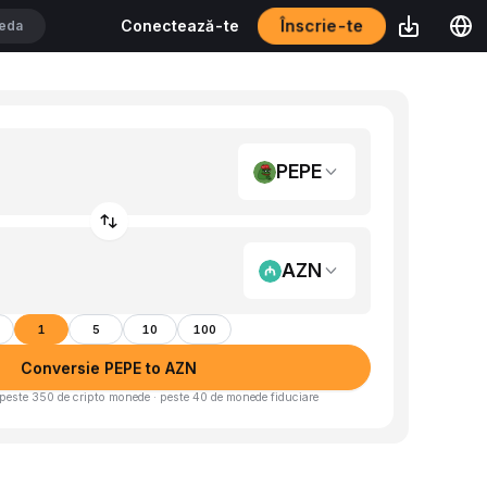
Înscrie-te
Conectează-te
PEPE
AZN
1
5
10
100
Conversie PEPE to AZN
peste 350 de cripto monede · peste 40 de monede fiduciare