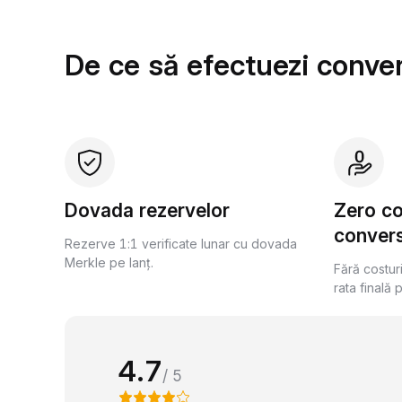
De ce să efectuezi conver
Dovada rezervelor
Zero c
convers
Rezerve 1:1 verificate lunar cu dovada
Merkle pe lanț.
Fără costur
rata finală 
4.7
/ 5