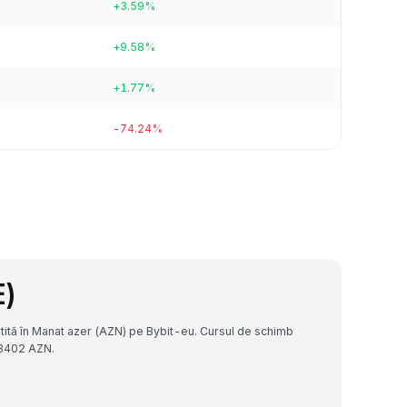
+3.59%
+9.58%
+1.77%
-74.24%
E)
ită în Manat azer (AZN) pe Bybit-eu. Cursul de schimb
3402 AZN.