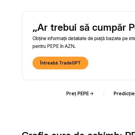
„Ar trebui să cumpăr 
Obține informații detaliate de piață bazate pe inte
pentru PEPE în AZN.
Întreabă TradeGPT
Preț PEPE
Predicți