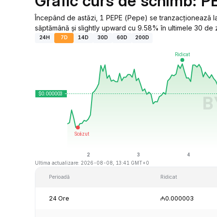
Grafic curs de schimb: P
Începând de astăzi, 1 PEPE (Pepe) se tranzacționează la
săptămână și slightly upward cu 9.58% în ultimele 30 de z
24H
7D
14D
30D
60D
200D
Ultima actualizare: 2026-08-08, 13:41 GMT+0
Perioadă
Ridicat
24 Ore
₼0.000003