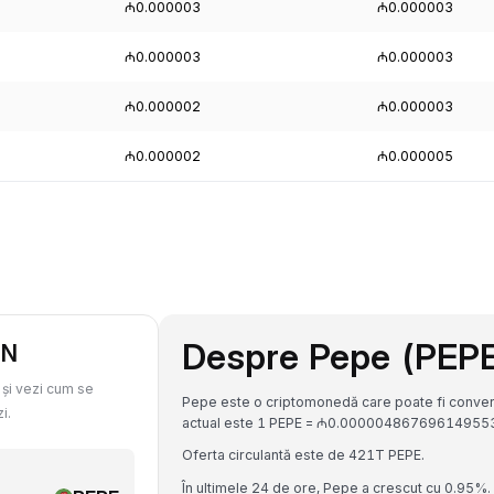
₼0.000003
₼0.000003
₼0.000003
₼0.000003
₼0.000002
₼0.000003
₼0.000002
₼0.000005
Despre Pepe (PEP
ZN
 și vezi cum se
Pepe este o criptomonedă care poate fi convert
i.
actual este 1 PEPE = ₼0.00000486769614955
Oferta circulantă este de 421T PEPE.
În ultimele 24 de ore, Pepe a crescut cu 0.95%.