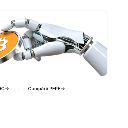
eal
DC
Cumpără PEPE