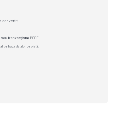
o convertiți
e sau tranzacționa PEPE
l pe baza datelor de piață.