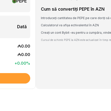
PEPE
Cum să convertiți PEPE în AZN
Introduceți cantitatea de PEPE pe care doriți să 
Calculatorul va afișa echivalentul în AZN
Dată
Creați un cont Bybit-eu pentru a cumpăra, vind
Cursul de schimb PEPE la AZN este actualizat în timp rea
₼0.00
₼0.00
+
0.00
%