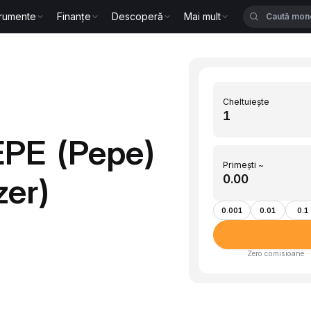
trumente
Finanțe
Descoperă
Mai mult
Cheltuiește
EPE (Pepe)
Primești ~
zer)
0.001
0.01
0.1
Zero comisioane · 