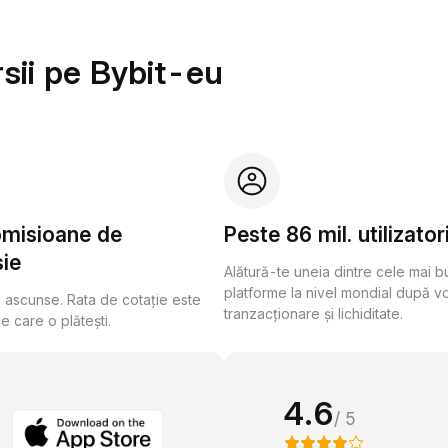
sii pe Bybit-eu
omisioane de
Peste 86 mil. utilizator
ie
Alătură-te uneia dintre cele mai 
platforme la nivel mondial după v
i ascunse. Rata de cotație este
tranzacționare și lichiditate.
pe care o plătești.
4.6
/ 5