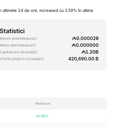
 ultimele 24 de ore, increased cu 3.59% în ultima
Statistici
₼0.000028
Maxim dintotdeauna
₼0.000000
Minim dintotdeauna
₼1.20B
Capitalizare de piață
420,690.00 B
Ofertă aflată în circulație
Modificare
+0.30%