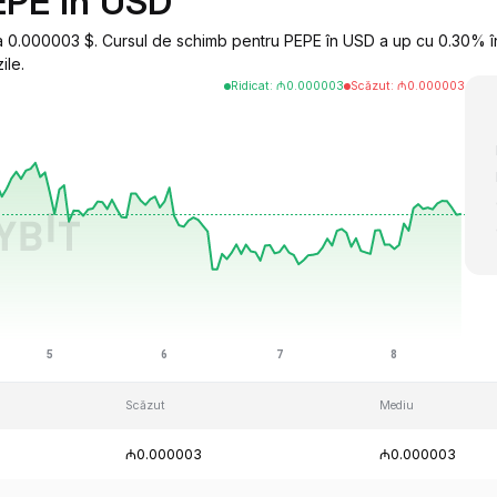
EPE în USD
 0.000003 $. Cursul de schimb pentru PEPE în USD a up cu 0.30% în
ile.
Ridicat
:
₼
0.000003
Scăzut
:
₼
0.000003
Scăzut
Mediu
₼0.000003
₼0.000003