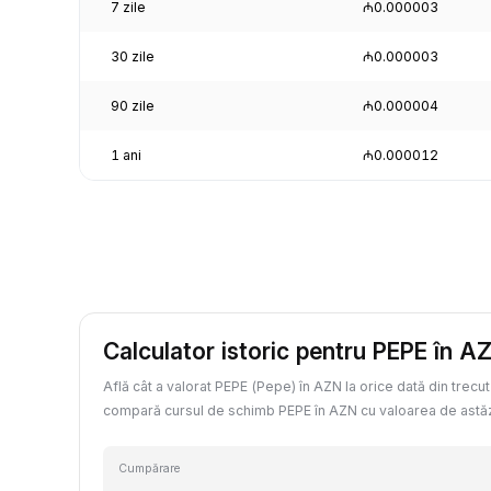
7 zile
₼0.000003
30 zile
₼0.000003
90 zile
₼0.000004
1 ani
₼0.000012
Calculator istoric pentru PEPE în A
Află cât a valorat PEPE (Pepe) în AZN la orice dată din trecut
compară cursul de schimb PEPE în AZN cu valoarea de astăz
Cumpărare