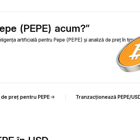
Pepe (PEPE) acum?”
ligența artificială pentru Pepe (PEPE) și analiză de preț în timp r
e de preț pentru PEPE
Tranzacționează PEPE/US