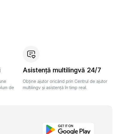
i
Asistență multilingvă 24/7
bune
Obține ajutor oricând prin Centrul de ajutor
olum de
multilingv și asistență în timp real.