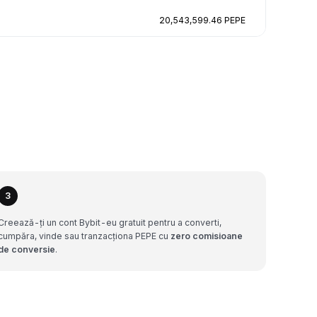
20,543,599.46 PEPE
3
Creează-ți un cont Bybit-eu gratuit pentru a converti,
cumpăra, vinde sau tranzacționa PEPE cu
zero comisioane
de conversie
.