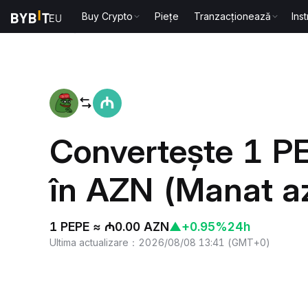
Buy Crypto
Piețe
Tranzacționează
Ins
Acasă
PEPE to AZN
Convertește 1 P
în AZN (Manat a
1 PEPE ≈ ₼0.00 AZN
▲
+0.95%
24h
Ultima actualizare
：
2026/08/08 13:41
(
GMT+0
)