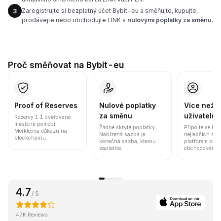
Zaregistrujte si bezplatný účet Bybit-eu a směňujte, kupujte,
3
prodávejte nebo obchodujte LINK s
nulovými poplatky za směnu
.
Proč směňovat na Bybit-eu
Proof of Reserves
Nulové poplatky
Více než 8
za směnu
uživatelů
Rezervy 1:1 ověřované
měsíčně pomocí
Žádné skryté poplatky.
Připojte se k j
Merkleova důkazu na
Nabízená sazba je
nejlepších sv
blockchainu.
konečná sazba, kterou
platforem pod
zaplatíte.
obchodování a 
4.7
/ 5
47K Reviews