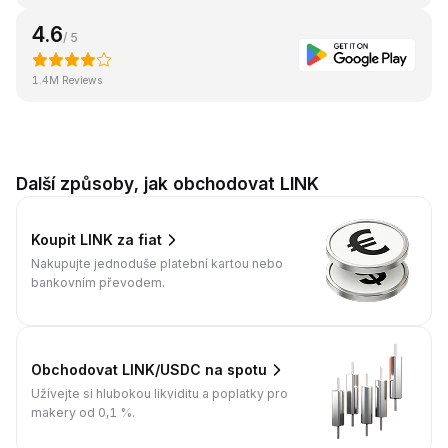
4.6
/ 5
1.4M Reviews
Další způsoby, jak obchodovat LINK
Koupit LINK za fiat
Nakupujte jednoduše platební kartou nebo
bankovním převodem.
Obchodovat LINK/USDC na spotu
Užívejte si hlubokou likviditu a poplatky pro
makery od 0,1 %.