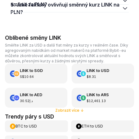
směnit za PLN?
5. Jaké faktory ovlivňují směnný kurz LINK na
PLN?
Oblíbené směny LINK
Směňte LINK za USD a další fiat měny za kurzy v reálném čase. Díky
agregovaným nabídkám od market makerů na platformě Bybit-eu
můžete zkontrolovat aktuální hodnotu svých LINK a směňovat s
důvěrou, přesnými kurzy a žádnými skrytými spready.
LINK
to
SGD
LINK
to
USD
S$10.64
$8.31
LINK
to
AED
LINK
to
ARS
د.إ30.52
$12,461.13
Zobrazit více
↓
Trendy páry s USD
BTC
to
USD
ETH
to
USD