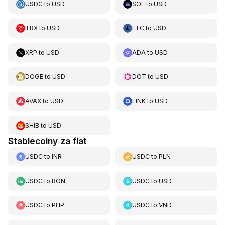
USDC
to
USD
SOL
to
USD
TRX
to
USD
LTC
to
USD
XRP
to
USD
ADA
to
USD
DOGE
to
USD
DOT
to
USD
AVAX
to
USD
LINK
to
USD
SHIB
to
USD
Stablecoiny za fiat
USDC
to
INR
USDC
to
PLN
USDC
to
RON
USDC
to
USD
USDC
to
PHP
USDC
to
VND