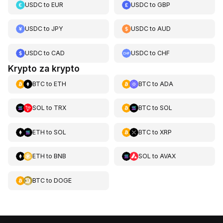
USDC
to
EUR
USDC
to
GBP
USDC
to
JPY
USDC
to
AUD
USDC
to
CAD
USDC
to
CHF
Krypto za krypto
BTC
to
ETH
BTC
to
ADA
SOL
to
TRX
BTC
to
SOL
ETH
to
SOL
BTC
to
XRP
ETH
to
BNB
SOL
to
AVAX
BTC
to
DOGE