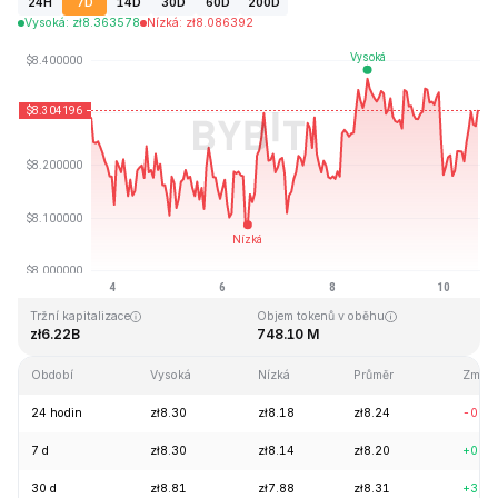
24H
7D
14D
30D
60D
200D
Vysoká
:
zł
8.363578
Nízká
:
zł
8.086392
Naposledy aktualizováno: 2026-08-10, 14:36 GMT+0
Historické maximum
Historické minimum
zł52.70
zł0.148183
Tržní kapitalizace
Objem tokenů v oběhu
zł6.22B
748.10 M
Období
Vysoká
Nízká
Průměr
Změn
24 hodin
zł8.30
zł8.18
zł8.24
-0.0
7 d
zł8.30
zł8.14
zł8.20
+0.6
30 d
zł8.81
zł7.88
zł8.31
+3.6