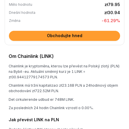
zł79.95
Mělo hodnotu
zł30.94
Dnešní hodnota
-61.29
%
Změna
Obchodujte hned
Om Chainlink (LINK)
Chainlink je kryptoměna, kterou lze převést na Polský zlotý (PLN)
na Bybit-eu. Aktuální směnný kurz je 1 LINK =
zł30.94412779174573 PLN.
Chainlink má tržní kapitalizaci zł23.16B PLN a 24hodinový objem
obchodování zł722.52M PLN.
Det cirkulerende udbud er 748M LINK.
Za posledních 24 hodin Chainlink vzrostl o 0.00%.
Jak převést LINK na PLN