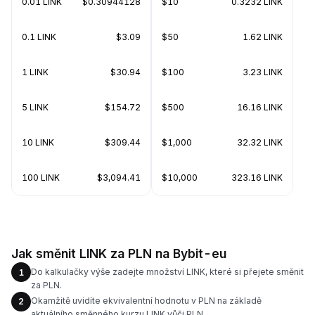
0.01 LINK
$0.30944128
$10
0.3232 LINK
0.1 LINK
$3.09
$50
1.62 LINK
1 LINK
$30.94
$100
3.23 LINK
5 LINK
$154.72
$500
16.16 LINK
10 LINK
$309.44
$1,000
32.32 LINK
100 LINK
$3,094.41
$10,000
323.16 LINK
Jak směnit LINK za PLN na Bybit-eu
Do kalkulačky výše zadejte množství LINK, které si přejete směnit
1
za PLN.
Okamžitě uvidíte ekvivalentní hodnotu v PLN na základě
2
aktuálního směnného kurzu LINK vůči PLN.