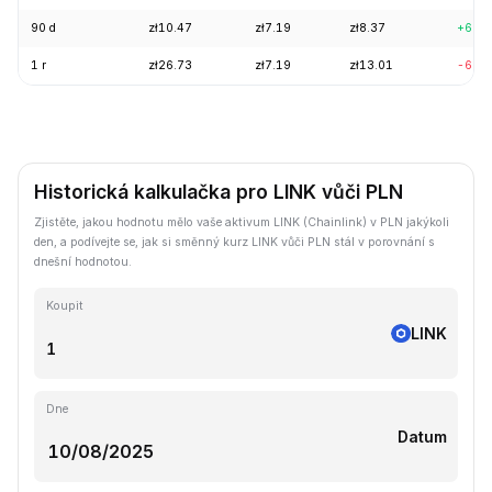
90 d
zł10.47
zł7.19
zł8.37
+6.4
1 r
zł26.73
zł7.19
zł13.01
-60.
Historická kalkulačka pro LINK vůči PLN
Zjistěte, jakou hodnotu mělo vaše aktivum LINK (Chainlink) v PLN jakýkoli
den, a podívejte se, jak si směnný kurz LINK vůči PLN stál v porovnání s
dnešní hodnotou.
Koupit
LINK
Dne
Datum