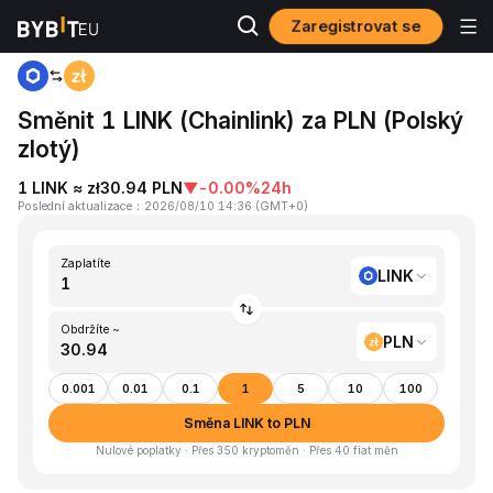
Zaregistrovat se
Domů
LINK to PLN
Směnit 1 LINK (Chainlink) za PLN (Polský
zlotý)
1 LINK ≈ zł30.94 PLN
▼
-0.00%
24h
Poslední aktualizace
：
2026/08/10 14:36
(
GMT+0
)
Zaplatíte
LINK
Obdržíte ~
PLN
0.001
0.01
0.1
1
5
10
100
Směna LINK to PLN
Nulové poplatky · Přes 350 kryptoměn · Přes 40 fiat měn