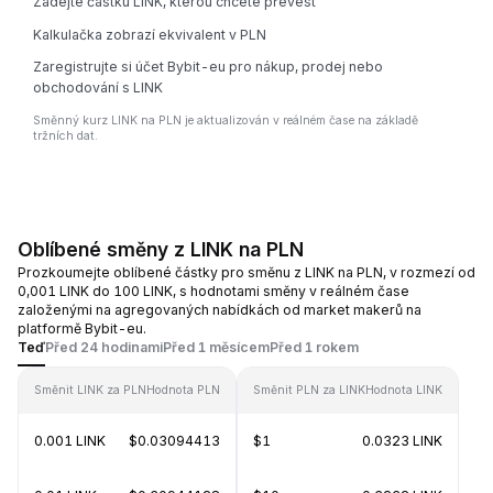
Zadejte částku LINK, kterou chcete převést
Kalkulačka zobrazí ekvivalent v PLN
Zaregistrujte si účet Bybit-eu pro nákup, prodej nebo
obchodování s LINK
Směnný kurz LINK na PLN je aktualizován v reálném čase na základě
tržních dat.
Oblíbené směny z LINK na PLN
Prozkoumejte oblíbené částky pro směnu z LINK na PLN, v rozmezí od
0,001 LINK do 100 LINK, s hodnotami směny v reálném čase
založenými na agregovaných nabídkách od market makerů na
platformě Bybit-eu.
Teď
Před 24 hodinami
Před 1 měsícem
Před 1 rokem
Směnit LINK za PLN
Hodnota PLN
Směnit PLN za LINK
Hodnota LINK
0.001 LINK
$0.03094413
$1
0.0323 LINK