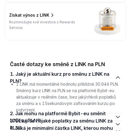
Získat výnos z LINK
Rozmnožujte své investice s Rewards
Service.
Časté dotazy ke směně z LINK na PLN
1. Jaký je aktuální kurz pro směnu z LINK na
PLN?
1 LINK má momentálně hodnotu přibližně 30.944 PLN.
Směnný kurz LINK na PLN se na platformě Bybit-eu
aktualizuje v reálném čase, bez jakýchkoli poplatků
za směnu a s 15sekundovým zafixováním kurzu po
potvrzení.
2. Jak mohu na platformě Bybit-eu směnit
LINK za PLN?
3. Účtují se nějaké poplatky za směnu LINK za
PLN?
4. Jaká je minimální částka LINK, kterou mohu