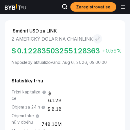
Zaregistrovat se
Trhy
Cena Chainlink LINK
Americký dolar to Chainlink
Směnit USD za LINK
Z AMERICKÝ DOLAR NA CHAINLINK
$
0.12283503255128363
+0.59%
Naposledy aktualizováno: Aug 6, 2026, 09:00:00
Statistiky trhu
Tržní kapitaliza
ce
6.12B
Objem za 24 h
8.18
Objem toke
nů v oběhu
748.10M