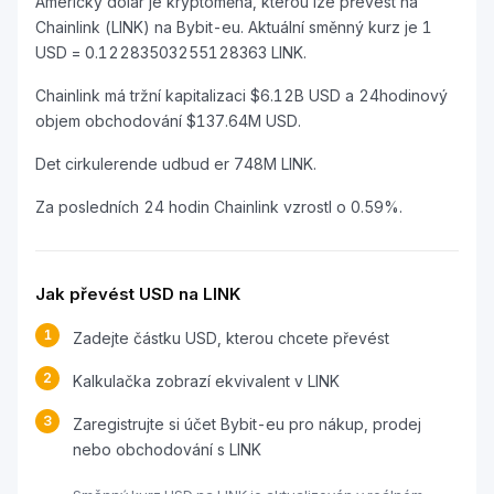
Americký dolar je kryptoměna, kterou lze převést na
Chainlink (LINK) na Bybit-eu. Aktuální směnný kurz je 1
USD = 0.12283503255128363 LINK.
Chainlink má tržní kapitalizaci $6.12B USD a 24hodinový
objem obchodování $137.64M USD.
Det cirkulerende udbud er 748M LINK.
Za posledních 24 hodin Chainlink vzrostl o 0.59%.
Jak převést USD na LINK
1
Zadejte částku USD, kterou chcete převést
2
Kalkulačka zobrazí ekvivalent v LINK
3
Zaregistrujte si účet Bybit-eu pro nákup, prodej
nebo obchodování s LINK