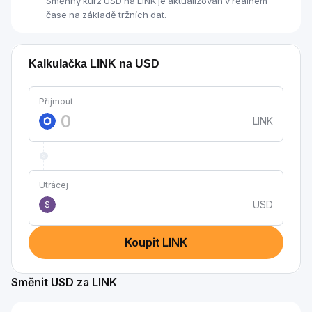
Směnný kurz USD na LINK je aktualizován v reálném
čase na základě tržních dat.
Kalkulačka LINK na USD
Přijmout
LINK
Utrácej
USD
$
Koupit LINK
Směnit USD za LINK