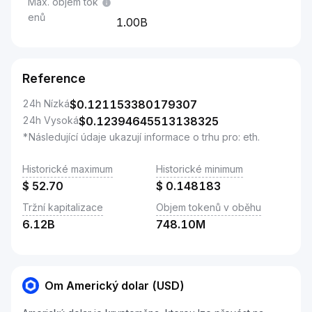
Max. objem tok
enů
1.00B
Reference
24h Nízká
$
0.121153380179307
24h Vysoká
$
0.12394645513138325
*Následující údaje ukazují informace o trhu pro: eth.
Historické maximum
Historické minimum
$
52.70
$
0.148183
Tržní kapitalizace
Objem tokenů v oběhu
6.12B
748.10M
Om Americký dolar (USD)