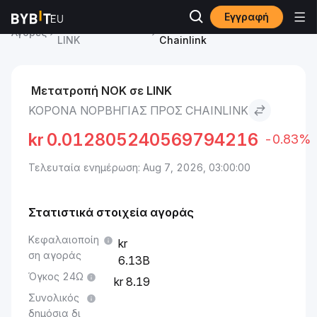
Εγγραφή
Chainlink Τιμή
Κορόνα Νορβηγίας to
Αγορές
LINK
Chainlink
Μετατροπή NOK σε LINK
ΚΟΡΌΝΑ ΝΟΡΒΗΓΊΑΣ ΠΡΟΣ CHAINLINK
kr
0.012805240569794216
-0.83%
Τελευταία ενημέρωση: Aug 7, 2026, 03:00:00
Στατιστικά στοιχεία αγοράς
Κεφαλαιοποίη
ση αγοράς
6.13B
Όγκος 24Ω
8.19
Συνολικός
δημόσια δι