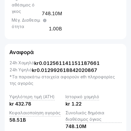
αθέσιμος ό
γκος
748.10M
Μέγ. Διαθεσιμ
ότητα
1.00B
Αναφορά
24h Χαμηλό
kr
0.012561141151187661
24h Υψηλό
kr
0.012992618842020867
*Τα παρακάτω στοιχεία αφορούν eth πληροφορίες
της αγοράς
Υψηλότερη τιμή (ATH)
Ιστορικό χαμηλό
kr
432.78
kr
1.22
Κεφαλαιοποίηση αγοράς
Συνολικός δημόσια
διαθέσιμος όγκος
58.51B
748.10M