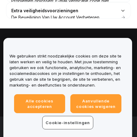
Problemen oplossen: E-mail verificatie code niet
ontvangen
Extra veiligheidsvoorzieningen
Whitelist van officiële e-mailadressen voor
De Beveiliging Van Uw Account Verbeteren
bevestigingsmails
Hoe u phishing-bedreigingen kunt identificeren en
veelvoorkomende oplichting kunt voorkomen
FAQ - EDD-verificatie (Enhanced Due Diligence)
Over
Hoe u de Enhanced Due Diligence (EDD)-verificatie
voltooit
We gebruiken strikt noodzakelijke cookies om deze site te
Diensten
Hoe Je Biometrische Verificatie Inschakelt Op Bybit
laten werken en veilig te houden. Met jouw toestemming
EU
gebruiken we ook functionele, analytische, marketing- en
Hoe je de beveiligde transactiegoedkeuring (Secure
Ondersteuning
socialemediacookies om je instellingen te onthouden, het
Transaction Approval) gebruikt
gebruik van de site te begrijpen, de site te verbeteren, en
marketing- en deelfuncties te ondersteunen.
Producten
Alle cookies
Aanvullende
Juridisch
accepteren
cookies weigeren
Cookie-instellingen
© 2025-2026 Bybit.eu. Alle rechten voorbehouden.
Gebruiksvoorwaarden
|
Privacyvoorwaarden
|
Colofon
(Impressum)
|
Cookievoorkeurencentrum